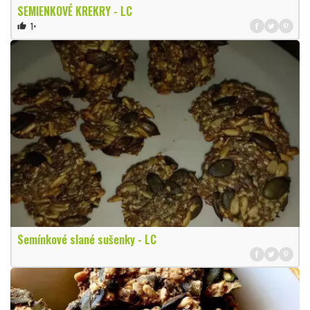
SEMIENKOVÉ KREKRY - LC
1×
thumb_up
Semínkové slané sušenky - LC