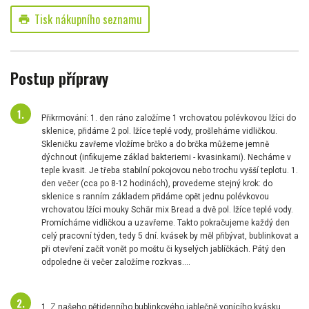
Tisk nákupního seznamu
print
Postup přípravy
Přikrmování: 1. den ráno založíme 1 vrchovatou polévkovou lžíci do
sklenice, přidáme 2 pol. lžíce teplé vody, prošleháme vidličkou.
Skleničku zavřeme vložíme brčko a do brčka můžeme jemně
dýchnout (infikujeme základ bakteriemi - kvasinkami). Necháme v
teple kvasit. Je třeba stabilní pokojovou nebo trochu vyšší teplotu. 1.
den večer (cca po 8-12 hodinách), provedeme stejný krok: do
sklenice s ranním základem přidáme opět jednu polévkovou
vrchovatou lžíci mouky Schär mix Bread a dvě pol. lžíce teplé vody.
Promícháme vidličkou a uzavřeme. Takto pokračujeme každý den
celý pracovní týden, tedy 5 dní. kvásek by měl přibývat, bublinkovat a
při otevření začít vonět po moštu či kyselých jablíčkách. Pátý den
odpoledne či večer založíme rozkvas....
1. Z našeho pětidenního bublinkového jablečně vonícího kvásku