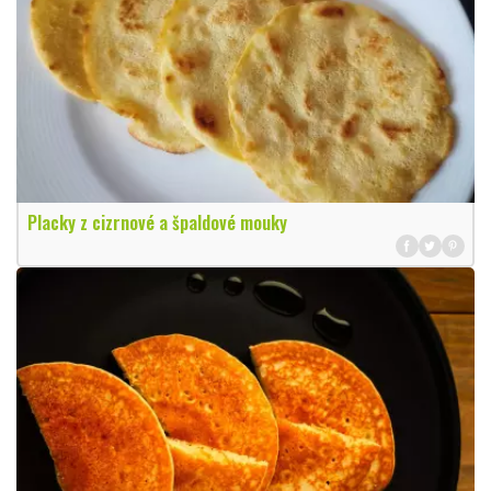
Placky z cizrnové a špaldové mouky