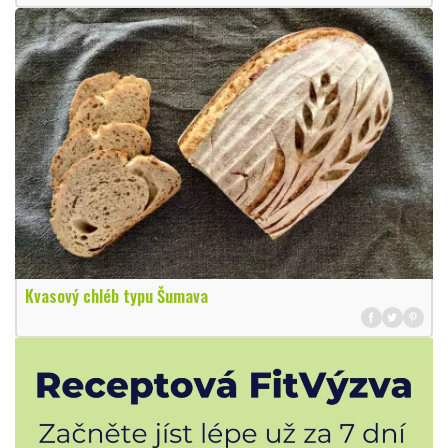
Kvasový chléb typu Šumava