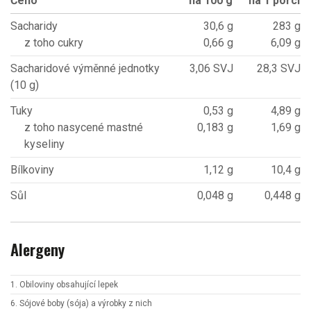
Čeho
na 100 g
na 1 porci
Sacharidy
30,6 g
283 g
z toho cukry
0,66 g
6,09 g
Sacharidové výměnné jednotky
3,06 SVJ
28,3 SVJ
(10 g)
Tuky
0,53 g
4,89 g
z toho nasycené mastné
0,183 g
1,69 g
kyseliny
Bílkoviny
1,12 g
10,4 g
Sůl
0,048 g
0,448 g
Alergeny
1. Obiloviny obsahující lepek
6. Sójové boby (sója) a výrobky z nich