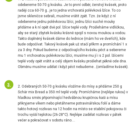
odebereme 50-70 g kvásku. Je to první odběr, čerstvý kvásek, proto
raději cca 60-70 g...je to jedna vrchovatá polévková lžíce. To co
jsme skleničce sebrali, musíme vrátit zpět. Tzn. že když z ní
odebereme jednu polévkovou lžíci, jednu lžíci suché mouky
přidáme a k ní opět dvě pol. lžíce teplé vody. Prošleháme vidličkou,
aby se starý zbytek kvásku krásně spojil s novou moukou a vodou.
Takto doplněný kvásek dáme do lednice (mám ho ve dveřích), kde
bude odpočívat. Takový kvásek pak už stačí příkrm a promíchání 1 x
za 3 dny. Pokud budeme z odpočívajícího kvásku péct a sebereme
mu 1 vrchovatou polévkovou lžíci, musíme mu jí i s 2 pol. lžícemi
teplé vody opět vrátit a celý objem kvásku prošlehat pěkně ode dna.
Obměnu musíme udělat i když péct nebudeme...(omladíme kvásek).
2. Odebraných 50-70 g kvásku vložíme do mísy a přidáme 250 g
Schär mix Bread a 350 ml teplé vody. Promícháme (nejlépe rukou) v
hladkou směs připomínající hedvábnou krupičnou kaši a mísu
přikryjeme víkem nebo přetáhneme potravinářskou folií a dáme
takto hotový rozkvas na 12 hodin na místo se stabilní pokojovou či
trochu vyšší teplotou (26-28°C). Nejlépe zadělat rozkvas v pátek
večer a pokračovat v sobotu ráno....