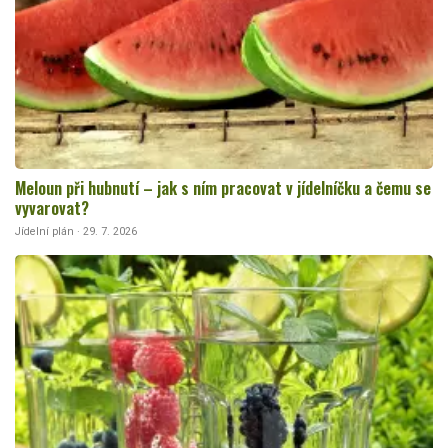
Meloun při hubnutí – jak s ním pracovat v jídelníčku a čemu se
vyvarovat?
Jídelní plán · 29. 7. 2026