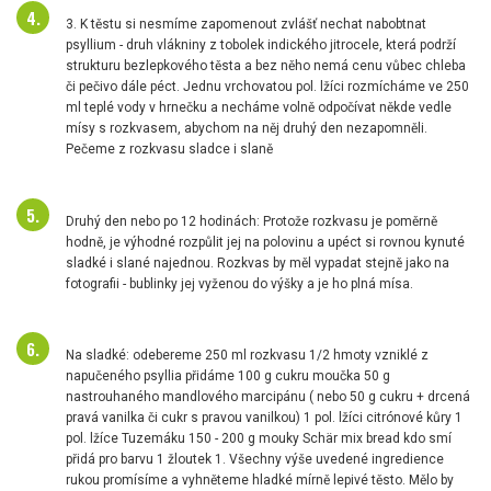
3. K těstu si nesmíme zapomenout zvlášť nechat nabobtnat
psyllium - druh vlákniny z tobolek indického jitrocele, která podrží
strukturu bezlepkového těsta a bez něho nemá cenu vůbec chleba
či pečivo dále péct. Jednu vrchovatou pol. lžíci rozmícháme ve 250
ml teplé vody v hrnečku a necháme volně odpočívat někde vedle
mísy s rozkvasem, abychom na něj druhý den nezapomněli.
Pečeme z rozkvasu sladce i slaně
Druhý den nebo po 12 hodinách: Protože rozkvasu je poměrně
hodně, je výhodné rozpůlit jej na polovinu a upéct si rovnou kynuté
sladké i slané najednou. Rozkvas by měl vypadat stejně jako na
fotografii - bublinky jej vyženou do výšky a je ho plná mísa.
Na sladké: odebereme 250 ml rozkvasu 1/2 hmoty vzniklé z
napučeného psyllia přidáme 100 g cukru moučka 50 g
nastrouhaného mandlového marcipánu ( nebo 50 g cukru + drcená
pravá vanilka či cukr s pravou vanilkou) 1 pol. lžíci citrónové kůry 1
pol. lžíce Tuzemáku 150 - 200 g mouky Schär mix bread kdo smí
přidá pro barvu 1 žloutek 1. Všechny výše uvedené ingredience
rukou promísíme a vyhněteme hladké mírně lepivé těsto. Mělo by