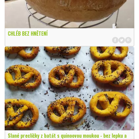
CHLÉB BEZ HNĚTENÍ
Slané preclíčky z batát s quinoovou moukou - bez lepku a