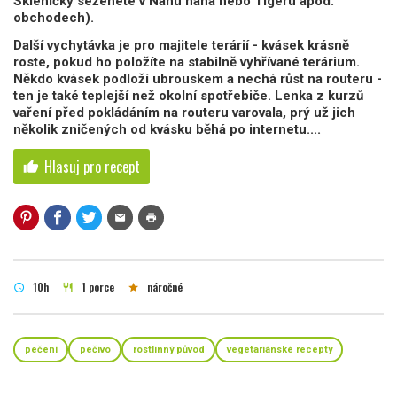
Skleničky seženete v Nanu nana nebo Tigeru apod.
obchodech).
Další vychytávka je pro majitele terárií - kvásek krásně
roste, pokud ho položíte na stabilně vyhřívané terárium.
Někdo kvásek podloží ubrouskem a nechá růst na routeru -
ten je také teplejší než okolní spotřebiče. Lenka z kurzů
vaření před pokládáním na routeru varovala, prý už jich
několik zničených od kvásku běhá po internetu....
Hlasuj pro recept
thumb_up
mail
print
10h
1 porce
náročné
schedule
restaurant
star
pečení
pečivo
rostlinný původ
vegetariánské recepty