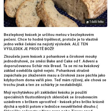
1 další fotka
photo_library
Bezlepkový kvásek je určitou metou v bezlepkovém
pečení. Chce to hodně trpělivost, protože je to vlastně
jedno velké čekání na nejistý výsledek. ALE TEN
VÝSLEDEK JE PROSTĚ BOŽÍ!
Zkoušela jsem kvásek z pohankové a čirokové mouky
jednodruhové, ze směsi Bake and Cake od f. Adveni a
doporučovanou Schär mix Bread. Ta se mi na kváskový
základ osvědčila úplně nejvíc. Pohanková strašně
zapáchala po zkaženém masu a čiroková zase páchla jako
kdybychom doma vařili pivo. Teď mám rýžový, ale chová se
trochu jinak a ten ze schärky je nestabilnější.
Mojí vychytávkou při zakládání kvásku je použití
speciálních tlustostěnných skleniček se šroubovacím
uzávěrem s brčkem uprostřed - kvásek přes brčko krásně
dýchá a vydrží potom v ledničce neuvěřitelně dlouho.(