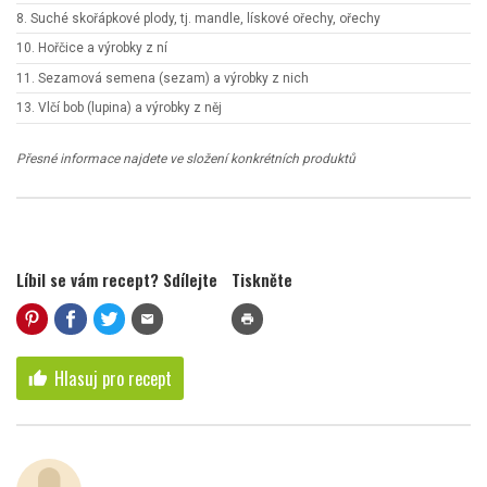
8. Suché skořápkové plody, tj. mandle, lískové ořechy, ořechy
10. Hořčice a výrobky z ní
11. Sezamová semena (sezam) a výrobky z nich
13. Vlčí bob (lupina) a výrobky z něj
Přesné informace najdete ve složení konkrétních produktů
Líbil se vám recept? Sdílejte
Tiskněte
mail
print
Hlasuj pro recept
thumb_up