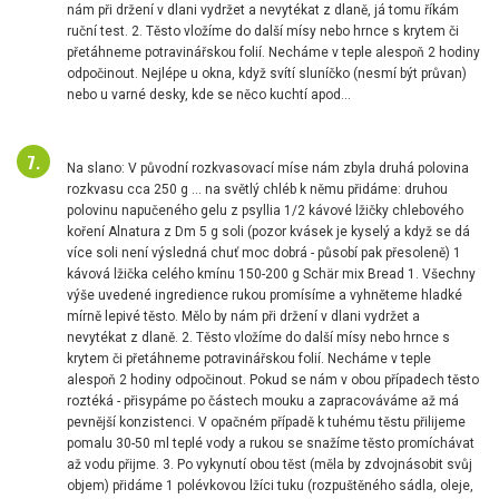
nám při držení v dlani vydržet a nevytékat z dlaně, já tomu říkám
ruční test. 2. Těsto vložíme do další mísy nebo hrnce s krytem či
přetáhneme potravinářskou folií. Necháme v teple alespoň 2 hodiny
odpočinout. Nejlépe u okna, když svítí sluníčko (nesmí být průvan)
nebo u varné desky, kde se něco kuchtí apod...
Na slano: V původní rozkvasovací míse nám zbyla druhá polovina
rozkvasu cca 250 g ... na světlý chléb k němu přidáme: druhou
polovinu napučeného gelu z psyllia 1/2 kávové lžičky chlebového
koření Alnatura z Dm 5 g soli (pozor kvásek je kyselý a když se dá
více soli není výsledná chuť moc dobrá - působí pak přesoleně) 1
kávová lžička celého kmínu 150-200 g Schär mix Bread 1. Všechny
výše uvedené ingredience rukou promísíme a vyhněteme hladké
mírně lepivé těsto. Mělo by nám při držení v dlani vydržet a
nevytékat z dlaně. 2. Těsto vložíme do další mísy nebo hrnce s
krytem či přetáhneme potravinářskou folií. Necháme v teple
alespoň 2 hodiny odpočinout. Pokud se nám v obou případech těsto
roztéká - přisypáme po částech mouku a zapracováváme až má
pevnější konzistenci. V opačném případě k tuhému těstu přilijeme
pomalu 30-50 ml teplé vody a rukou se snažíme těsto promíchávat
až vodu přijme. 3. Po vykynutí obou těst (měla by zdvojnásobit svůj
objem) přidáme 1 polévkovou lžíci tuku (rozpuštěného sádla, oleje,