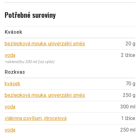
Potřebné suroviny
Kvásek
bezlepková mouka, univerzální směs
20 g
voda
2 lžíce
+skleničku 330 ml (viz výše)
Rozkvas
kvásek
70 g
bezlepková mouka, univerzální směs
250 g
voda
300 ml
vláknina psyllium, jitrocelová
1 lžíce
voda
250 ml