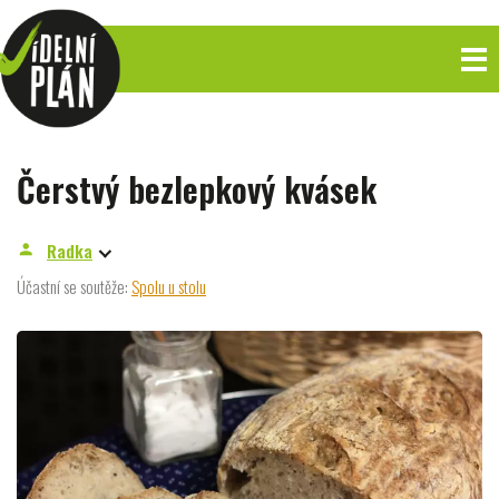
Čerstvý bezlepkový kvásek
Radka
person
Účastní se soutěže:
Spolu u stolu