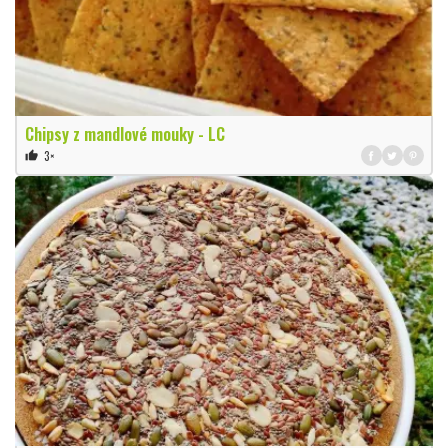
Chipsy z mandlové mouky - LC
3×
thumb_up