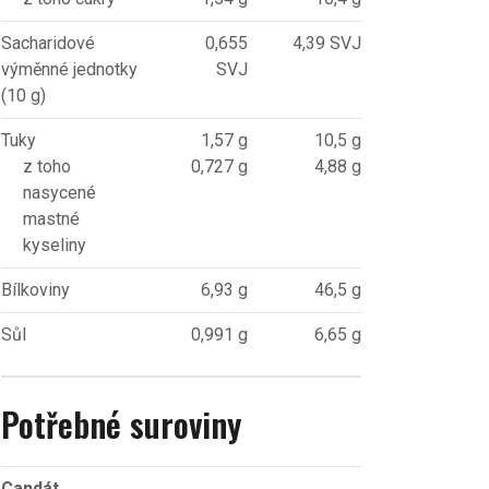
Sacharidové
0,655
4,39 SVJ
výměnné jednotky
SVJ
(10 g)
Tuky
1,57 g
10,5 g
z toho
0,727 g
4,88 g
nasycené
mastné
kyseliny
Bílkoviny
6,93 g
46,5 g
Sůl
0,991 g
6,65 g
Potřebné suroviny
Candát