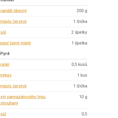
candát obecný
200 g
máslo čerstvé
1 lžička
sůl
2 špetky
pepř černý mletý
1 špetka
Pyré
celer
0,5 kusů
mrkev
1 kus
máslo čerstvé
1 lžička
sýr parmazánového typu,
10 g
strouhaný
sůl
0,5