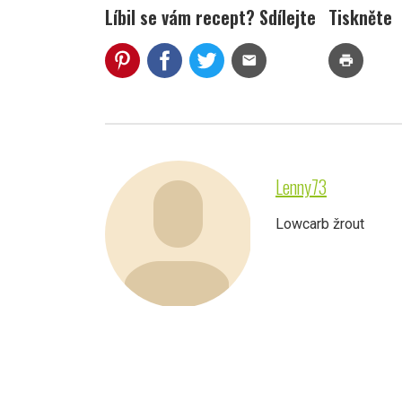
Líbil se vám recept? Sdílejte
Tiskněte
mail
print
Lenny73
Lowcarb žrout