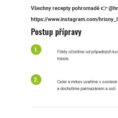
Všechny recepty pohromadě 👉 @hr
https://www.instagram.com/hrisny_l
Postup přípravy
Filety očistíme od případných k
másle.
Celer a mrkev uvaříme v osolen
a dochutíme parmazánem a solí.