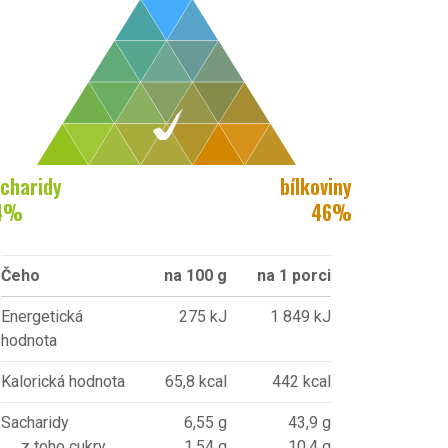
charidy
bílkoviny
4
%
46
%
Čeho
na 100 g
na 1 porci
Energetická
275 kJ
1 849 kJ
hodnota
Kalorická hodnota
65,8 kcal
442 kcal
Sacharidy
6,55 g
43,9 g
z toho cukry
1,54 g
10,4 g