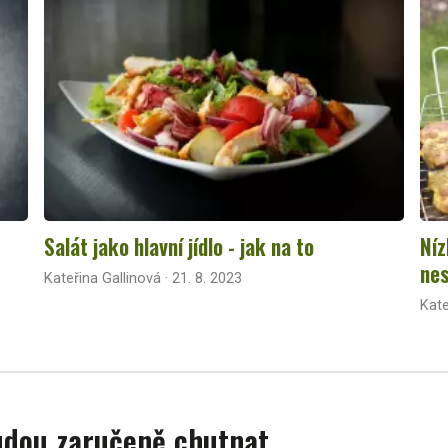
Salát jako hlavní jídlo - jak na to
Níz
nes
Kateřina Gallinová · 21. 8. 2023
Kate
budou zaručeně chutnat