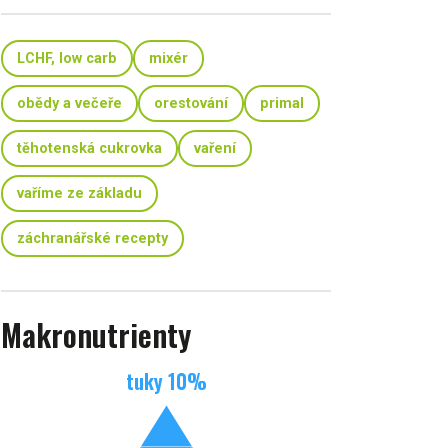
LCHF, low carb
mixér
obědy a večeře
orestování
primal
těhotenská cukrovka
vaření
vaříme ze základu
záchranářské recepty
Makronutrienty
tuky
10
%