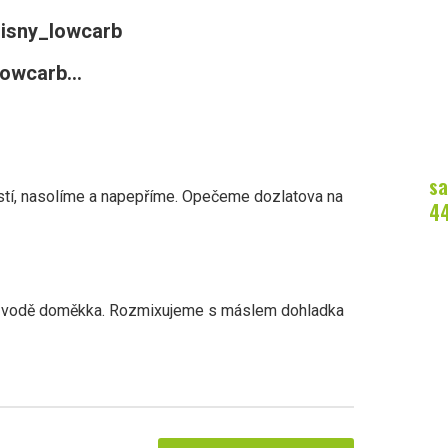
isny_lowcarb
owcarb...
sa
ostí, nasolíme a napepříme. Opečeme dozlatova na
4
é vodě doměkka. Rozmixujeme s máslem dohladka