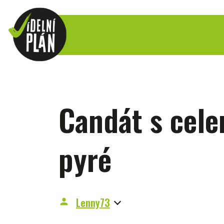
Candát s cel
pyré
Lenny73
person