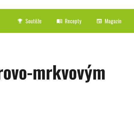
Soutěže
Recepty
Magazín
emoji_events
menu_book
newspaper
erovo-mrkvovým