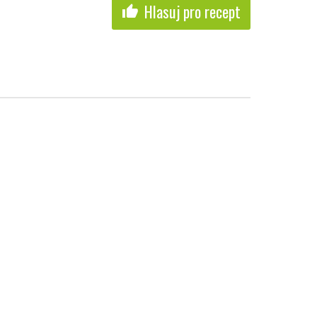
Hlasuj pro recept
thumb_up