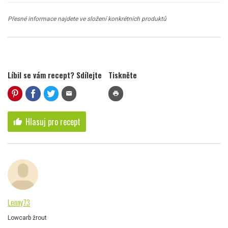
Přesné informace najdete ve složení konkrétních produktů
Líbil se vám recept? Sdílejte
Tiskněte
mail
print
Hlasuj pro recept
thumb_up
Lenny73
Lowcarb žrout