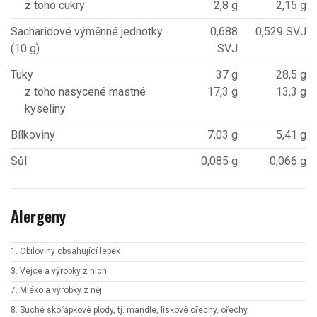
z toho cukry
2,8 g
2,15 g
Sacharidové výměnné jednotky
0,688
0,529 SVJ
(10 g)
SVJ
Tuky
37 g
28,5 g
z toho nasycené mastné
17,3 g
13,3 g
kyseliny
Bílkoviny
7,03 g
5,41 g
Sůl
0,085 g
0,066 g
Alergeny
1. Obiloviny obsahující lepek
3. Vejce a výrobky z nich
7. Mléko a výrobky z něj
8. Suché skořápkové plody, tj. mandle, lískové ořechy, ořechy