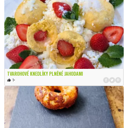
TVAROHOVÉ KNEDLÍKY PLNĚNÉ JAHODAMI
1×
thumb_up