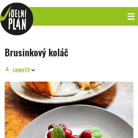
Brusinkový koláč
Lenny73
person