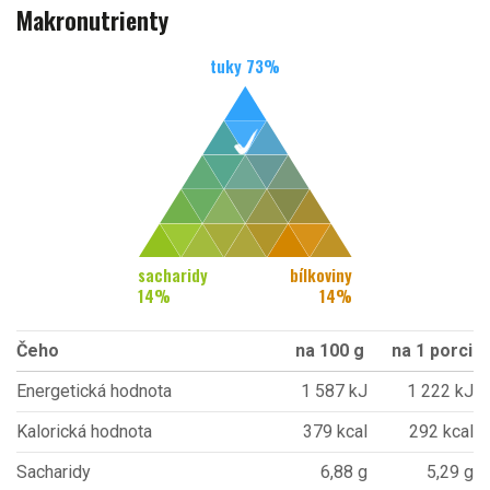
Makronutrienty
tuky
73
%
sacharidy
bílkoviny
14
%
14
%
Čeho
na 100 g
na 1 porci
Energetická hodnota
1 587 kJ
1 222 kJ
Kalorická hodnota
379 kcal
292 kcal
Sacharidy
6,88 g
5,29 g