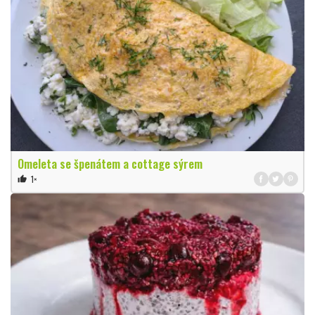
Omeleta se špenátem a cottage sýrem
1×
thumb_up