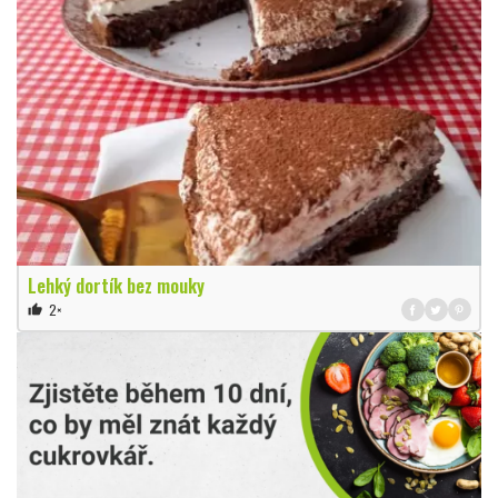
Lehký dortík bez mouky
2×
thumb_up