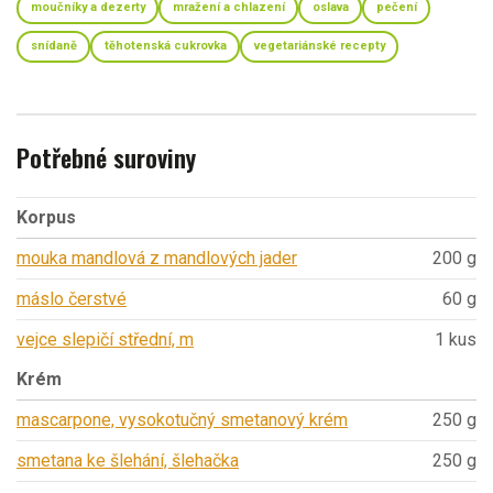
moučníky a dezerty
mražení a chlazení
oslava
pečení
snídaně
těhotenská cukrovka
vegetariánské recepty
Potřebné suroviny
Korpus
mouka mandlová z mandlových jader
200 g
máslo čerstvé
60 g
vejce slepičí střední, m
1 kus
Krém
mascarpone, vysokotučný smetanový krém
250 g
smetana ke šlehání, šlehačka
250 g