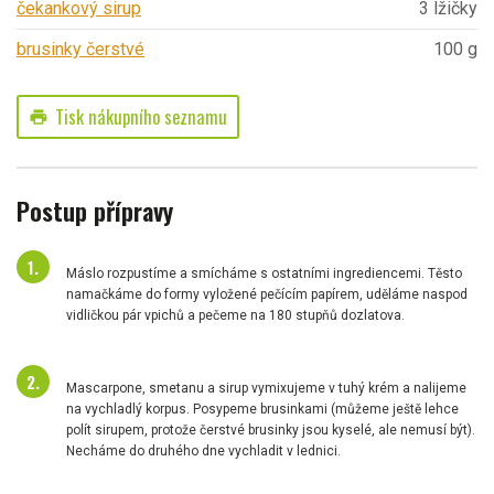
čekankový sirup
3 lžičky
brusinky čerstvé
100 g
Tisk nákupního seznamu
print
Postup přípravy
Máslo rozpustíme a smícháme s ostatními ingrediencemi. Těsto
namačkáme do formy vyložené pečícím papírem, uděláme naspod
vidličkou pár vpichů a pečeme na 180 stupňů dozlatova.
Mascarpone, smetanu a sirup vymixujeme v tuhý krém a nalijeme
na vychladlý korpus. Posypeme brusinkami (můžeme ještě lehce
polít sirupem, protože čerstvé brusinky jsou kyselé, ale nemusí být).
Necháme do druhého dne vychladit v lednici.