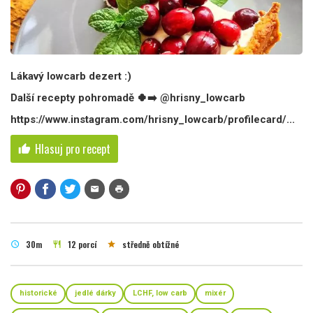
Lákavý lowcarb dezert :)
Další recepty pohromadě 🍀➡️ @hrisny_lowcarb
https://www.instagram.com/hrisny_lowcarb/profilecard/...
Hlasuj pro recept
thumb_up
mail
print
30m
12 porcí
středně obtížné
schedule
restaurant
star
historické
jedlé dárky
LCHF, low carb
mixér