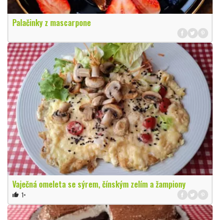
Palačinky z mascarpone
Vaječná omeleta se sýrem, čínským zelím a žampiony
1×
thumb_up