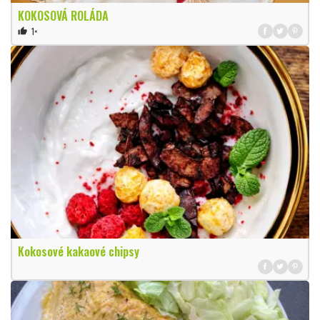
KOKOSOVÁ ROLÁDA
1×
thumb_up
Kokosové kakaové chipsy