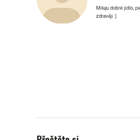
Miluju dobré jídlo, p
zdravěji :)
Přečtěte si