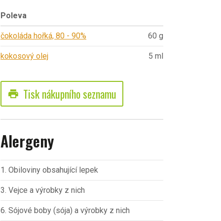
Poleva
čokoláda hořká, 80 - 90%
60 g
kokosový olej
5 ml
Tisk nákupního seznamu
print
Alergeny
1. Obiloviny obsahující lepek
3. Vejce a výrobky z nich
6. Sójové boby (sója) a výrobky z nich