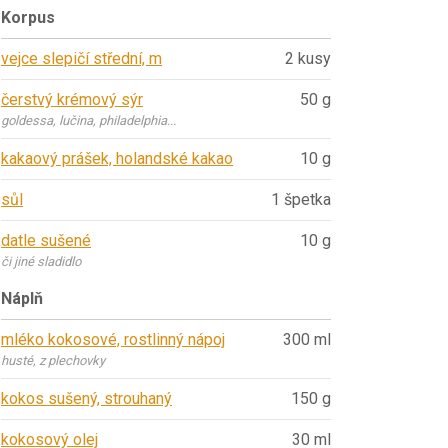
Korpus
vejce slepičí střední, m
2 kusy
čerstvý krémový sýr
50 g
goldessa, lučina, philadelphia...
kakaový prášek, holandské kakao
10 g
sůl
1 špetka
datle sušené
10 g
či jiné sladidlo
Náplň
mléko kokosové, rostlinný nápoj
300 ml
husté, z plechovky
kokos sušený, strouhaný
150 g
kokosový olej
30 ml