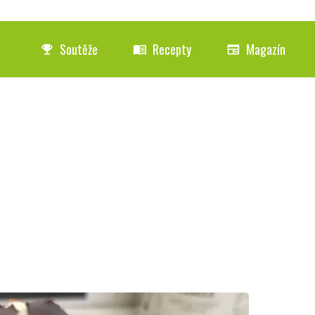
Soutěže
Recepty
Magazín
emoji_events
menu_book
newspaper