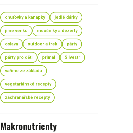
chuťovky a kanapky
jedlé dárky
jíme venku
moučníky a dezerty
oslava
outdoor a trek
párty
párty pro děti
primal
Silvestr
vaříme ze základu
vegetariánské recepty
záchranářské recepty
Makronutrienty