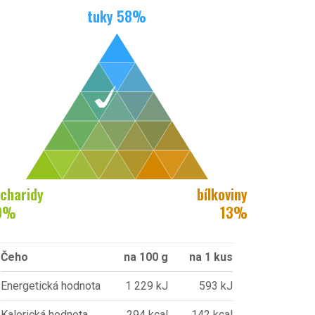
tuky
58
%
charidy
bílkoviny
9
%
13
%
Čeho
na 100 g
na 1 kus
Energetická hodnota
1 229 kJ
593 kJ
Kalorická hodnota
294 kcal
142 kcal