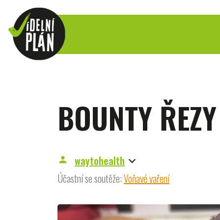
BOUNTY ŘEZY
waytohealth
person
Účastní se soutěže:
Voňavé vaření