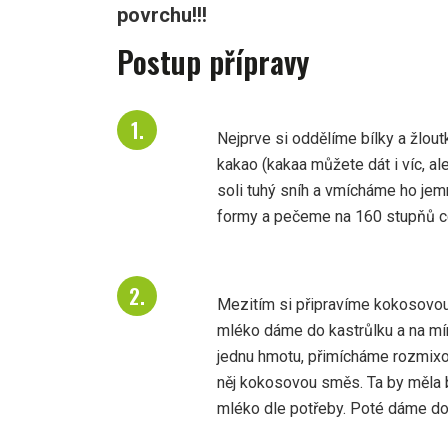
povrchu!!!
Postup přípravy
Nejprve si oddělíme bílky a žlou
kakao (kakaa můžete dát i víc, a
soli tuhý sníh a vmícháme ho jem
formy a pečeme na 160 stupňů c
Mezitím si připravíme kokosovo
mléko dáme do kastrůlku a na mí
jednu hmotu, přimícháme rozmixo
něj kokosovou směs. Ta by měla 
mléko dle potřeby. Poté dáme do 