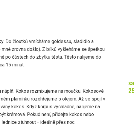
tky. Do žloutků vmícháme goldessu, sladidlo a
le mně zrovna došlo). Z bílků vyšleháme se špetkou
ně po částech do zbytku těsta. Těsto nalijeme do
ca 15 minut.
sa
2
u náplň. Kokos rozmixujeme na moučku. Kokosové
rném plamínku rozehřejeme s olejem. Až se spojí v
vaný kokos. Když korpus vychladne, nalijeme na
být krémová. Pokud není, přidejte kokos nebo
lednice ztuhnout - ideálně přes noc.