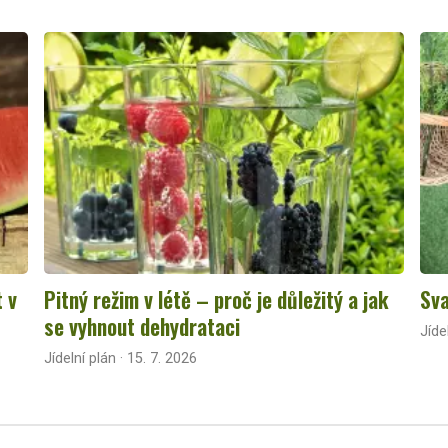
t v
Pitný režim v létě – proč je důležitý a jak
Sva
se vyhnout dehydrataci
Jíde
Jídelní plán · 15. 7. 2026