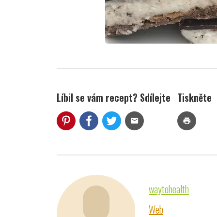
Líbil se vám recept? Sdílejte
Tiskněte
mail
print
waytohealth
Web