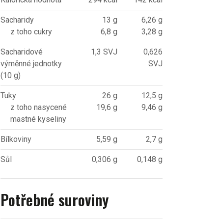
Sacharidy
13 g
6,26 g
z toho cukry
6,8 g
3,28 g
Sacharidové
1,3 SVJ
0,626
výměnné jednotky
SVJ
(10 g)
Tuky
26 g
12,5 g
z toho nasycené
19,6 g
9,46 g
mastné kyseliny
Bílkoviny
5,59 g
2,7 g
Sůl
0,306 g
0,148 g
Potřebné suroviny