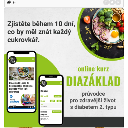
7×
thumb_up