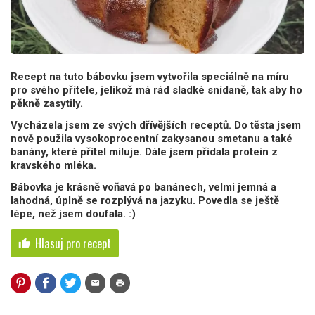
Recept na tuto bábovku jsem vytvořila speciálně na míru
pro svého přítele, jelikož má rád sladké snídaně, tak aby ho
pěkně zasytily.
Vycházela jsem ze svých dřívějších receptů. Do těsta jsem
nově použila vysokoprocentní zakysanou smetanu a také
banány, které přítel miluje. Dále jsem přidala protein z
kravského mléka.
Bábovka je krásně voňavá po banánech, velmi jemná a
lahodná, úplně se rozplývá na jazyku. Povedla se ještě
lépe, než jsem doufala. :)
Hlasuj pro recept
thumb_up
mail
print