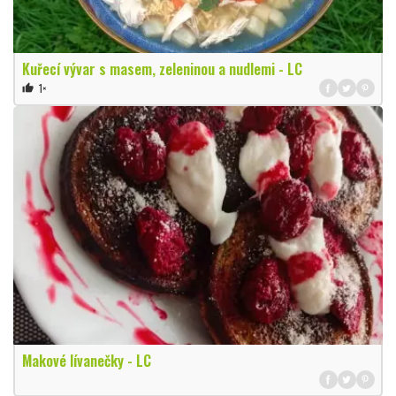
Kuřecí vývar s masem, zeleninou a nudlemi - LC
1×
thumb_up
Makové lívanečky - LC