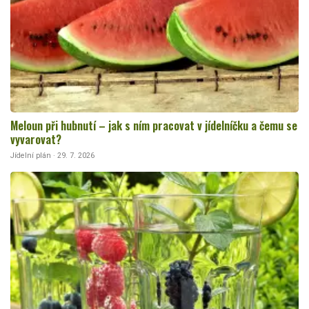
Meloun při hubnutí – jak s ním pracovat v jídelníčku a čemu se
vyvarovat?
Jídelní plán · 29. 7. 2026