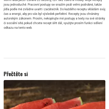
velmi ráda peču i zdravé LC dezerty, tzn. bez cukru a mouky. Moje recepty
jsou jednoduché. Pracovní postupy se snažím psát velmi podrobně, takže
jídla podle mě zvládne uvařit i začátečník. Do každého receptu vkládám svůj
čas a energii, aby pro vás byl výsledek perfektní. Recepty jsou chráněny
autorským zákonem. Prosím, nekopírujte mé postupy a texty na své stránky
či sociální sítě; pokud chcete recept šířit dál, využijte prosím funkci sdílení
odkazu na tento web.
Přečtěte si