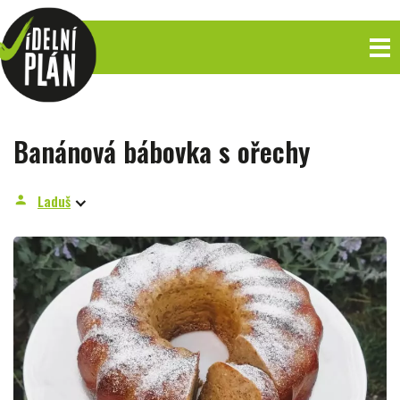
Banánová bábovka s ořechy
Laduš
person