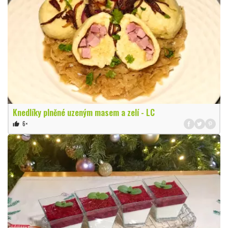
Knedlíky plněné uzeným masem a zelí - LC
6×
thumb_up