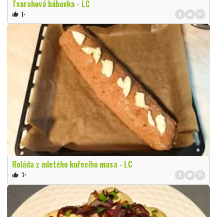
Tvarohová bábovka - LC
1×
thumb_up
Roláda z mletého kuřecího masa - LC
3×
thumb_up