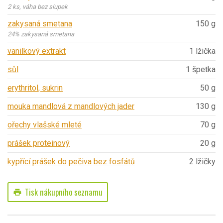
2 ks, váha bez slupek
zakysaná smetana
150 g
24% zakysaná smetana
vanilkový extrakt
1 lžička
sůl
1 špetka
erythritol, sukrin
50 g
mouka mandlová z mandlových jader
130 g
ořechy vlašské mleté
70 g
prášek proteinový
20 g
kypřící prášek do pečiva bez fosfátů
2 lžičky
Tisk nákupního seznamu
print