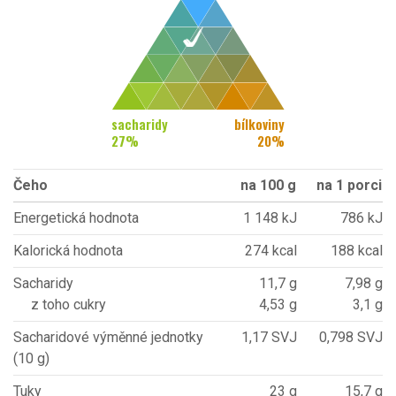
sacharidy
bílkoviny
27
%
20
%
Čeho
na 100 g
na 1 porci
Energetická hodnota
1 148 kJ
786 kJ
Kalorická hodnota
274 kcal
188 kcal
Sacharidy
11,7 g
7,98 g
z toho cukry
4,53 g
3,1 g
Sacharidové výměnné jednotky
1,17 SVJ
0,798 SVJ
(10 g)
Tuky
23 g
15,7 g