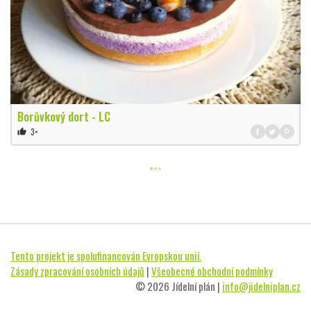
Borůvkový dort - LC
3×
thumb_up
Tento projekt je spolufinancován Evropskou unií.
Zásady zpracování osobních údajů
|
Všeobecné obchodní podmínky
© 2026 Jídelní plán |
info@jidelniplan.cz