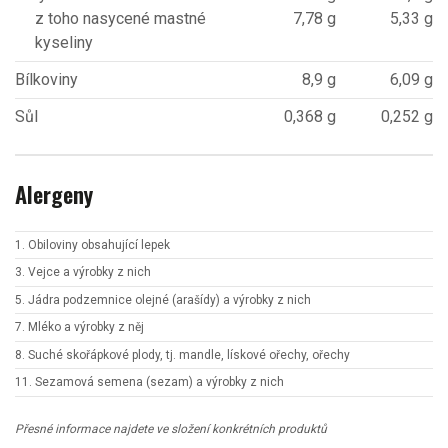
z toho nasycené mastné
7,78 g
5,33 g
kyseliny
Bílkoviny
8,9 g
6,09 g
Sůl
0,368 g
0,252 g
Alergeny
1. Obiloviny obsahující lepek
3. Vejce a výrobky z nich
5. Jádra podzemnice olejné (arašídy) a výrobky z nich
7. Mléko a výrobky z něj
8. Suché skořápkové plody, tj. mandle, lískové ořechy, ořechy
11. Sezamová semena (sezam) a výrobky z nich
Přesné informace najdete ve složení konkrétních produktů