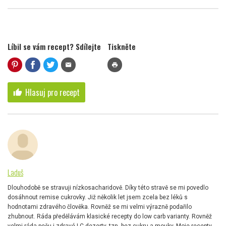
Líbil se vám recept? Sdílejte
Tiskněte
mail
print
Hlasuj pro recept
thumb_up
Laduš
Dlouhodobě se stravuji nízkosacharidově. Díky této stravě se mi povedlo
dosáhnout remise cukrovky. Již několik let jsem zcela bez léků s
hodnotami zdravého člověka. Rovněž se mi velmi výrazně podařilo
zhubnout. Ráda předělávám klasické recepty do low carb varianty. Rovněž