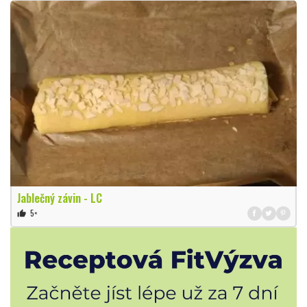
Jablečný závin - LC
5×
thumb_up