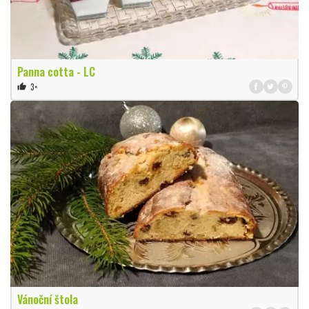
Panna cotta - LC
3×
thumb_up
Vánoční štola