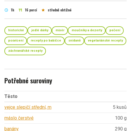
1h
16 porcí
středně obtížné
schedule
restaurant
star
historické
jedlé dárky
mixér
moučníky a dezerty
pečení
posvícení
recepty po babičce
snídaně
vegetariánské recepty
záchranářské recepty
Potřebné suroviny
Těsto
vejce slepičí střední, m
5 kusů
máslo čerstvé
100 g
banány
290 g