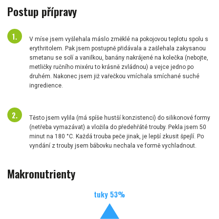
Postup přípravy
V míse jsem vyšlehala máslo změklé na pokojovou teplotu spolu s
erythritolem. Pak jsem postupně přidávala a zašlehala zakysanou
smetanu se solí a vanilkou, banány nakrájené na kolečka (nebojte,
metličky ručního mixéru to krásně zvládnou) a vejce jedno po
druhém. Nakonec jsem již vařečkou vmíchala smíchané suché
ingredience.
Těsto jsem vylila (má spíše hustší konzistenci) do silikonové formy
(netřeba vymazávat) a vložila do předehřáté trouby. Pekla jsem 50
minut na 180 °C. Každá trouba peče jinak, je lepší zkusit špejlí. Po
vyndání z trouby jsem bábovku nechala ve formě vychladnout.
Makronutrienty
tuky
53
%