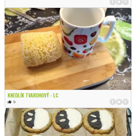
KNEDLÍK TVAROHOVÝ - LC
1×
thumb_up