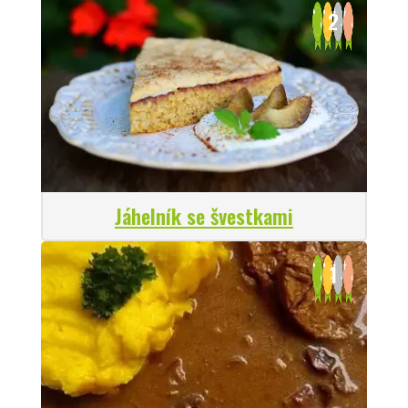
2
Jáhelník se švestkami
1