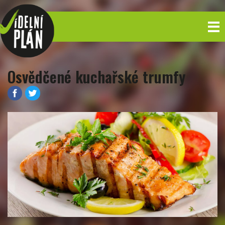
Osvědčené kuchařské trumfy