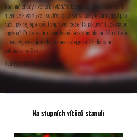
Rodinné obědy i večeře zvládáte levou zadní? Na slavnostní
menu se k vám zve i sestřenice a kamarádky k vám chodí pro
radu, jak nejlépe upéct vepřovou pečeni a jak uvařit dokonalou
rajskou? Pošlete nám osvědčený recept na hlavní jídlo a třeba
zrovna vy vyhrajete hlavní cenu kategorie! 25. listopadu
vyhlásíme vítěze.
Soutěž proběhla 15. 8. – 7. 12.
Na stupních vítězů stanuli