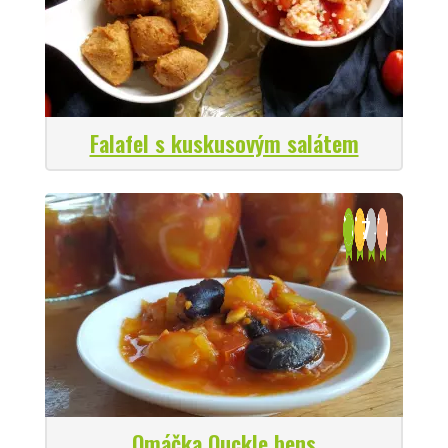
Falafel s kuskusovým salátem
7
Omáčka Ouckle bens