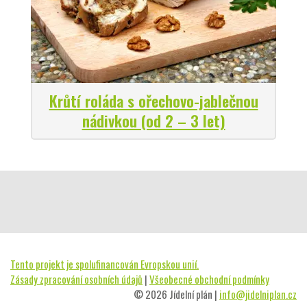
Krůtí roláda s ořechovo-jablečnou
nádivkou (od 2 – 3 let)
Tento projekt je spolufinancován Evropskou unií.
Zásady zpracování osobních údajů
|
Všeobecné obchodní podmínky
© 2026 Jídelní plán |
info@jidelniplan.cz