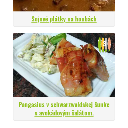
Sojové plátky na houbách
3
Pangasius v schwarzwaldskej šunke
s avokádovým šalátom.