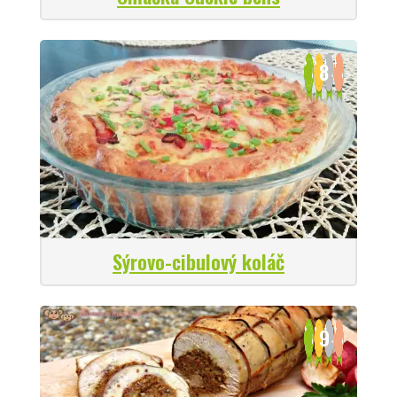
8
Sýrovo-cibulový koláč
9