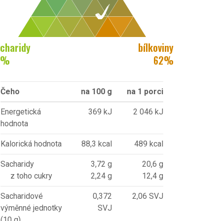
charidy
bílkoviny
%
62
%
Čeho
na 100 g
na 1 porci
Energetická
369 kJ
2 046 kJ
hodnota
Kalorická hodnota
88,3 kcal
489 kcal
Sacharidy
3,72 g
20,6 g
z toho cukry
2,24 g
12,4 g
Sacharidové
0,372
2,06 SVJ
výměnné jednotky
SVJ
(10 g)