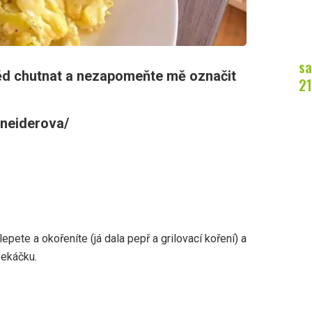
sa
ěd chutnat a nezapomeňte mě označit
21
neiderova/
epete a okořeníte (já dala pepř a grilovací koření) a
ekáčku.