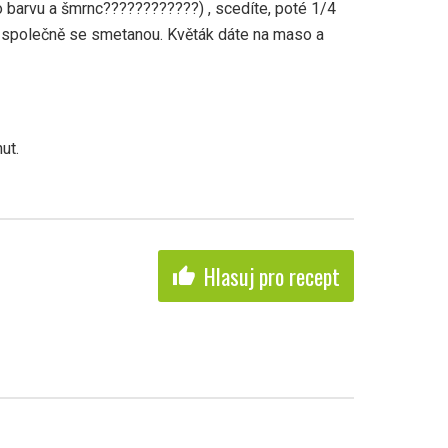
ro barvu a šmrnc????????????) , scedíte, poté 1/4
 společně se smetanou. Květák dáte na maso a
ut.
Hlasuj pro recept
thumb_up