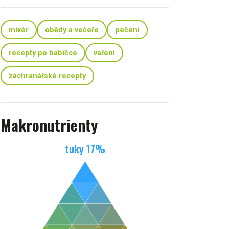
mixér
obědy a večeře
pečení
recepty po babičce
vaření
záchranářské recepty
Makronutrienty
tuky
17
%