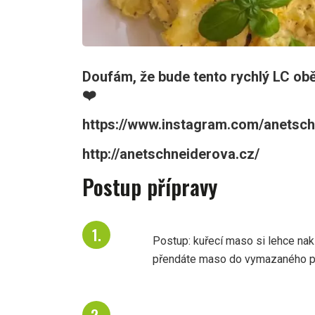
Doufám, že bude tento rychlý LC ob
❤️
https://www.instagram.com/anetsch
http://anetschneiderova.cz/
Postup přípravy
Postup: kuřecí maso si lehce nakl
přendáte maso do vymazaného p