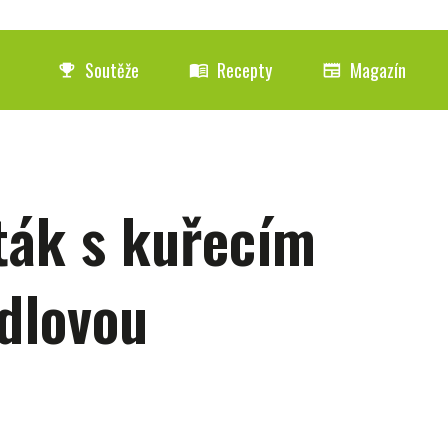
Soutěže
Recepty
Magazín
emoji_events
menu_book
newspaper
ták s kuřecím
dlovou