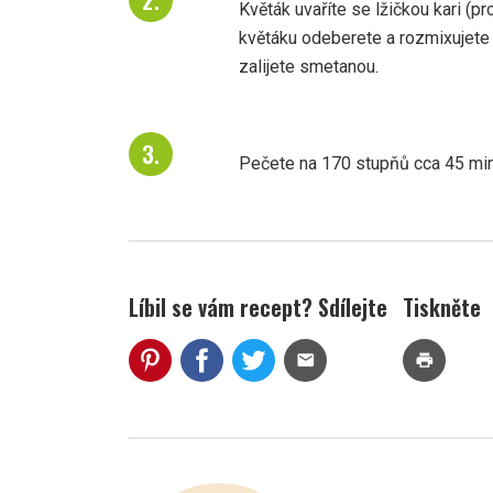
Květák uvaříte se lžičkou kari (p
květáku odeberete a rozmixujete
zalijete smetanou.
Pečete na 170 stupňů cca 45 min
Líbil se vám recept? Sdílejte
Tiskněte
mail
print