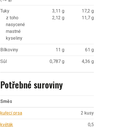
Tuky
3,11 g
17,2 g
z toho
2,12 g
11,7 g
nasycené
mastné
kyseliny
Bílkoviny
11 g
61 g
Sůl
0,787 g
4,36 g
Potřebné suroviny
Směs
kuřecí prsa
2 kusy
květák
0,5