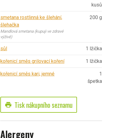
kusů
smetana rostlinná ke šlehání,
200 g
šlehačka
Mandlová smetana (kupuji ve zdravé
výživě)
sůl
1 lžička
kořenicí směs grilovací koření
1 lžička
kořenicí směs kari, jemné
1
špetka
Tisk nákupního seznamu
print
Alergeny