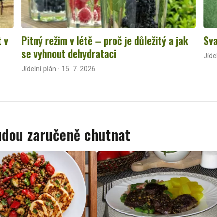
t v
Pitný režim v létě – proč je důležitý a jak
Sva
se vyhnout dehydrataci
Jíde
Jídelní plán · 15. 7. 2026
budou zaručeně chutnat