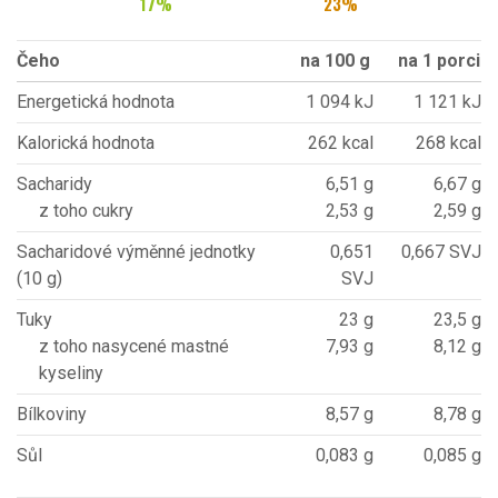
17
%
23
%
Čeho
na 100 g
na 1 porci
Energetická hodnota
1 094 kJ
1 121 kJ
Kalorická hodnota
262 kcal
268 kcal
Sacharidy
6,51 g
6,67 g
z toho cukry
2,53 g
2,59 g
Sacharidové výměnné jednotky
0,651
0,667 SVJ
(10 g)
SVJ
Tuky
23 g
23,5 g
z toho nasycené mastné
7,93 g
8,12 g
kyseliny
Bílkoviny
8,57 g
8,78 g
Sůl
0,083 g
0,085 g