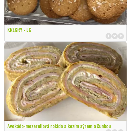
KREKRY - LC
Avokádo-mozarellová roláda s kozím sýrem a šunkou