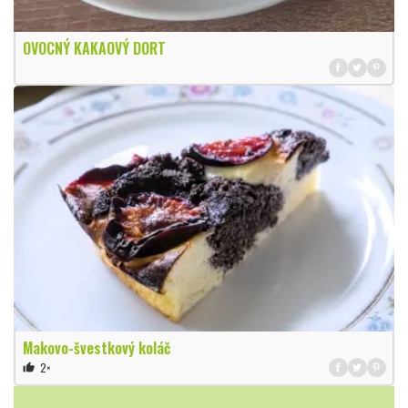
OVOCNÝ KAKAOVÝ DORT
Makovo-švestkový koláč
2×
thumb_up