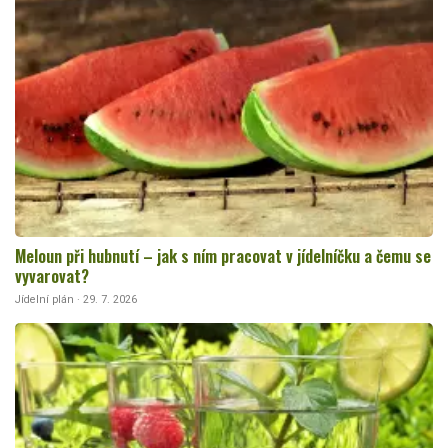
Meloun při hubnutí – jak s ním pracovat v jídelníčku a čemu se
vyvarovat?
Jídelní plán · 29. 7. 2026