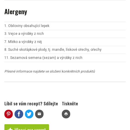
Alergeny
1. Obiloviny obsahující lepek
3. Vejce a výrobky z nich
7. Mléko a výrobky z něj
8. Suché skořápkové plody, tj. mandle, lískové ořechy, ořechy
11. Sezamová semena (sezam) a výrobky z nich
Přesné informace najdete ve složení konkrétních produktů
Líbil se vám recept? Sdílejte
Tiskněte
mail
print
Hlasuj pro recept
thumb_up