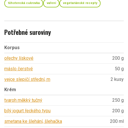
těhotenská cukrovka
vaření
vegetariánské recepty
Potřebné suroviny
Korpus
ořechy lískové
200 g
máslo čerstvé
50 g
vejce slepičí střední, m
2 kusy
Krém
tvaroh měkký tučný
250 g
bílý jogurt řeckého typu
200 g
smetana ke šlehání, šlehačka
200 ml