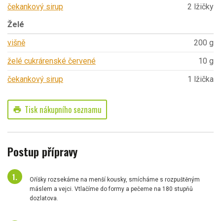
čekankový sirup
2 lžičky
Želé
višně
200 g
želé cukrárenské červené
10 g
čekankový sirup
1 lžička
Tisk nákupního seznamu
print
Postup přípravy
Oříšky rozsekáme na menší kousky, smícháme s rozpuštěným
máslem a vejci. Vtlačíme do formy a pečeme na 180 stupňů
dozlatova.