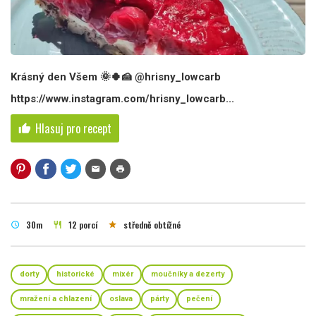
Krásný den Všem 🌞🍀🍰 @hrisny_lowcarb
https://www.instagram.com/hrisny_lowcarb...
Hlasuj pro recept
thumb_up
mail
print
30m
12 porcí
středně obtížné
schedule
restaurant
star
dorty
historické
mixér
moučníky a dezerty
mražení a chlazení
oslava
párty
pečení