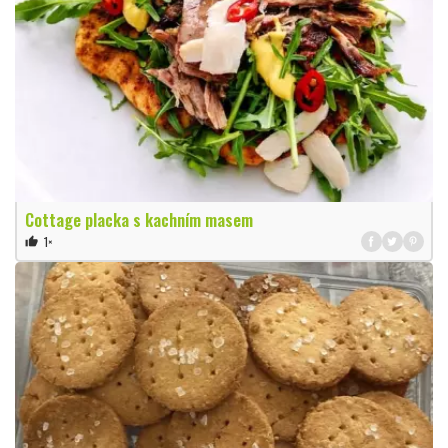
Cottage placka s kachním masem
1×
thumb_up