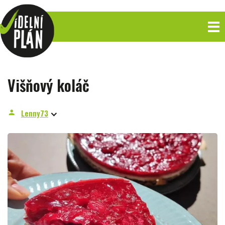
Višňový koláč
Lenny73
person