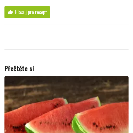
Hlasuj pro recept
thumb_up
Přečtěte si