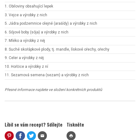
1. Obiloviny obsahující lepek
3. Vejce a výrobky z nich
5. Jádra podzemnice olejné (arašídy) a výrobky z nich
6. Sójové boby (sója) a výrobky z nich
7. Mléko a výrobky z něj
8. Suché skořápkové plody, tj. mandle, lískové ořechy, ořechy
9. Celer a výrobky z něj
10. Hořčice a výrobky z ní
11. Sezamová semena (sezam) a výrobky z nich
Přesné informace najdete ve složení konkrétních produktů
Líbil se vám recept? Sdílejte
Tiskněte
mail
print