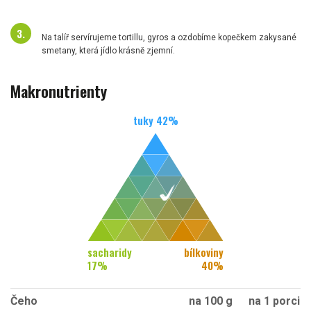
Na talíř servírujeme tortillu, gyros a ozdobíme kopečkem zakysané
smetany, která jídlo krásně zjemní.
Makronutrienty
tuky
42
%
sacharidy
bílkoviny
17
%
40
%
Čeho
na 100 g
na 1 porci