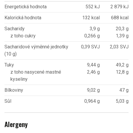
Energetická hodnota
552 kJ
2 879 kJ
Kalorická hodnota
132 kcal
688 kcal
Sacharidy
3,9 g
20,3 g
z toho cukry
0,266 g
1,39 g
Sacharidové výměnné jednotky
0,39 SVJ
2,03 SVJ
(10 g)
Tuky
9,44 g
49,2 g
z toho nasycené mastné
2,46 g
12,8 g
kyseliny
Bílkoviny
9,02 g
47 g
Sůl
0,964 g
5,03 g
Alergeny