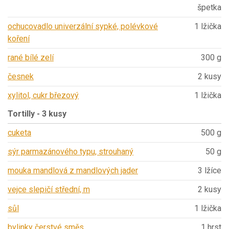
špetka
ochucovadlo univerzální sypké, polévkové
1 lžička
koření
rané bílé zelí
300 g
česnek
2 kusy
xylitol, cukr březový
1 lžička
Tortilly - 3 kusy
cuketa
500 g
sýr parmazánového typu, strouhaný
50 g
mouka mandlová z mandlových jader
3 lžíce
vejce slepičí střední, m
2 kusy
sůl
1 lžička
bylinky čerstvé směs
1 hrst