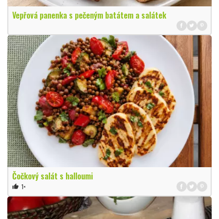
Vepřová panenka s pečeným batátem a salátek
Čočkový salát s halloumi
1×
thumb_up