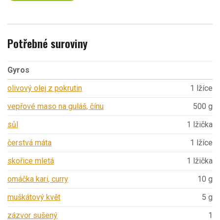
Potřebné suroviny
Gyros
olivový olej z pokrutin
1 lžíce
vepřové maso na guláš, čínu
500 g
sůl
1 lžička
čerstvá máta
1 lžíce
skořice mletá
1 lžička
omáčka kari, curry
10 g
muškátový květ
5 g
zázvor sušený
1