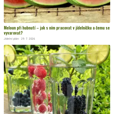
Meloun při hubnutí – jak s ním pracovat v jídelníčku a čemu se
vyvarovat?
Jídelní plán · 29. 7. 2026