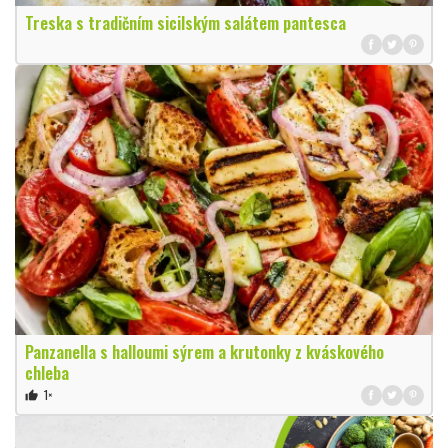
Treska s tradičním sicilským salátem pantesca
Panzanella s halloumi sýrem a krutonky z kváskového
chleba
1×
thumb_up