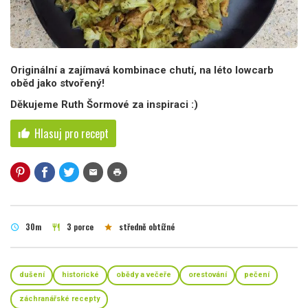
Originální a zajímavá kombinace chutí, na léto lowcarb
oběd jako stvořený!
Děkujeme Ruth Šormové za inspiraci :)
Hlasuj pro recept
thumb_up
mail
print
30m
3 porce
středně obtížné
schedule
restaurant
star
dušení
historické
obědy a večeře
orestování
pečení
záchranářské recepty