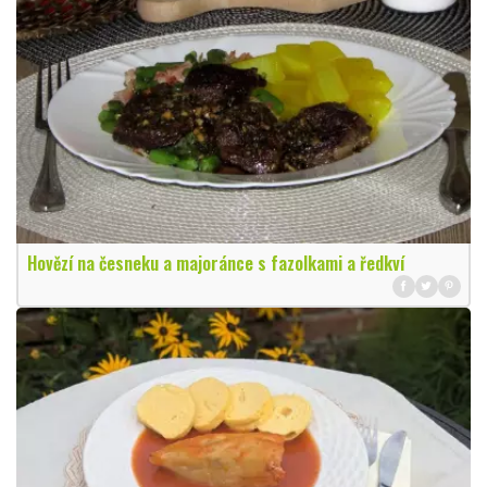
Hovězí na česneku a majoránce s fazolkami a ředkví