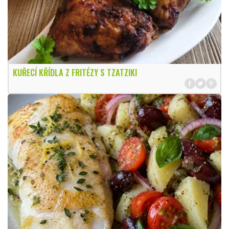
KUŘECÍ KŘÍDLA Z FRITÉZY S TZATZIKI