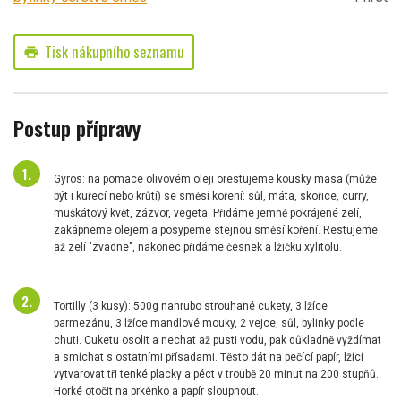
Tisk nákupního seznamu
print
Postup přípravy
Gyros: na pomace olivovém oleji orestujeme kousky masa (může
být i kuřecí nebo krůtí) se směsí koření: sůl, máta, skořice, curry,
muškátový květ, zázvor, vegeta. Přidáme jemně pokrájené zelí,
zakápneme olejem a posypeme stejnou směsí koření. Restujeme
až zelí "zvadne", nakonec přidáme česnek a lžičku xylitolu.
Tortilly (3 kusy): 500g nahrubo strouhané cukety, 3 lžíce
parmezánu, 3 lžíce mandlové mouky, 2 vejce, sůl, bylinky podle
chuti. Cuketu osolit a nechat až pusti vodu, pak důkladně vyždímat
a smíchat s ostatními přísadami. Těsto dát na pečící papír, lžící
vytvarovat tři tenké placky a péct v troubě 20 minut na 200 stupňů.
Horké otočit na prkénko a papír sloupnout.