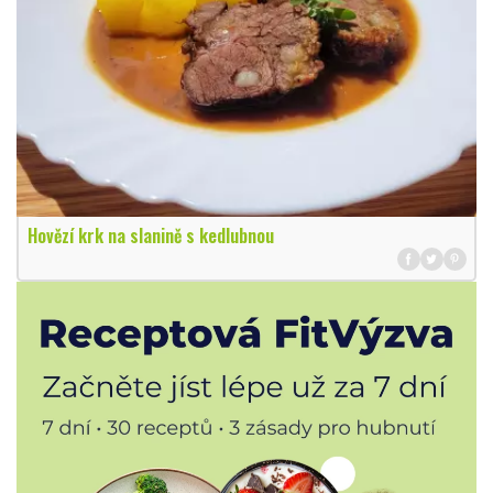
Hovězí krk na slanině s kedlubnou