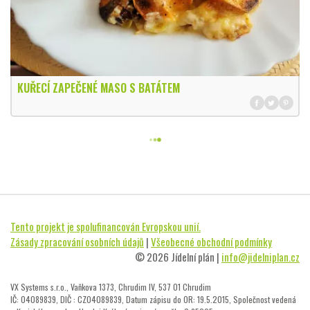
KUŘECÍ ZAPEČENÉ MASO S BATÁTEM
Tento projekt je spolufinancován Evropskou unií.
Zásady zpracování osobních údajů
|
Všeobecné obchodní podmínky
© 2026 Jídelní plán |
info@jidelniplan.cz
VX Systems s.r.o., Vaňkova 1373, Chrudim IV, 537 01 Chrudim
IČ: 04089839, DIČ : CZ04089839, Datum zápisu do OR: 19.5.2015, Společnost vedená