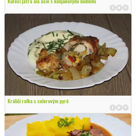
Kuřecí játra alá asie s konjakovými nudlemi
Králičí rolka s celerovým pyré