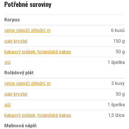
Potřebné suroviny
Korpus
vejce slepičí střední, m
6 kusů
cukr krystal
150 g
kakaový prášek, holandské kakao
50 g
sůl
1 špetka
Roládový plát
vejce slepičí střední, m
3 kusy
cukr krystal
50 g
sůl
1 špetka
kakaový prášek, holandské kakao
1,5 lžíce
Malinová náplň