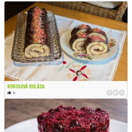
KOKOSOVÁ ROLÁDA
1×
thumb_up