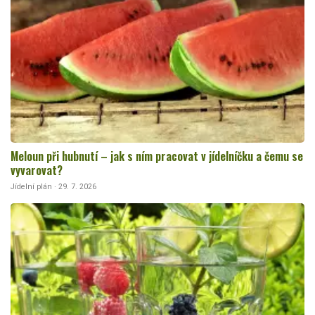
Meloun při hubnutí – jak s ním pracovat v jídelníčku a čemu se
vyvarovat?
Jídelní plán · 29. 7. 2026