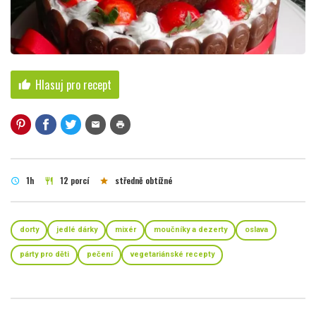
Hlasuj pro recept
thumb_up
mail
print
1h
12 porcí
středně obtížné
schedule
restaurant
star
dorty
jedlé dárky
mixér
moučníky a dezerty
oslava
párty pro děti
pečení
vegetariánské recepty