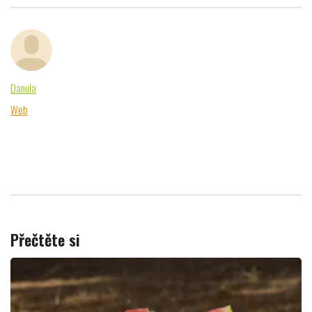
Danula
Web
Přečtěte si