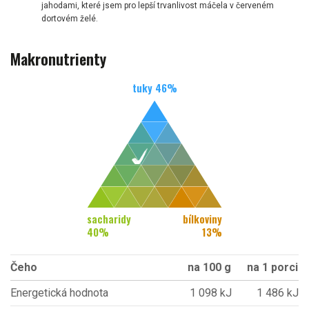
jahodami, které jsem pro lepší trvanlivost máčela v červeném
dortovém želé.
Makronutrienty
tuky
46
%
sacharidy
bílkoviny
40
%
13
%
Čeho
na 100 g
na 1 porci
Energetická hodnota
1 098 kJ
1 486 kJ