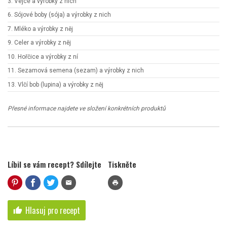
3. Vejce a výrobky z nich
6. Sójové boby (sója) a výrobky z nich
7. Mléko a výrobky z něj
9. Celer a výrobky z něj
10. Hořčice a výrobky z ní
11. Sezamová semena (sezam) a výrobky z nich
13. Vlčí bob (lupina) a výrobky z něj
Přesné informace najdete ve složení konkrétních produktů
Líbil se vám recept? Sdílejte
Tiskněte
mail
print
Hlasuj pro recept
thumb_up