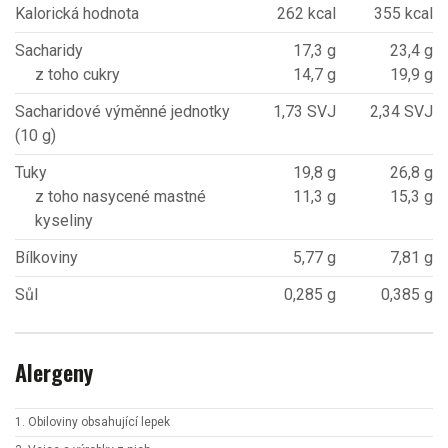
Kalorická hodnota
262 kcal
355 kcal
Sacharidy
17,3 g
23,4 g
z toho cukry
14,7 g
19,9 g
Sacharidové výměnné jednotky
1,73 SVJ
2,34 SVJ
(10 g)
Tuky
19,8 g
26,8 g
z toho nasycené mastné
11,3 g
15,3 g
kyseliny
Bílkoviny
5,77 g
7,81 g
Sůl
0,285 g
0,385 g
Alergeny
1. Obiloviny obsahující lepek