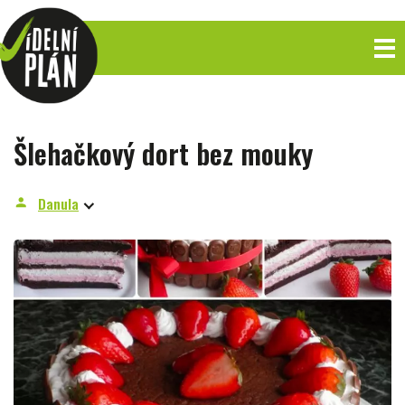
Šlehačkový dort bez mouky
Danula
person