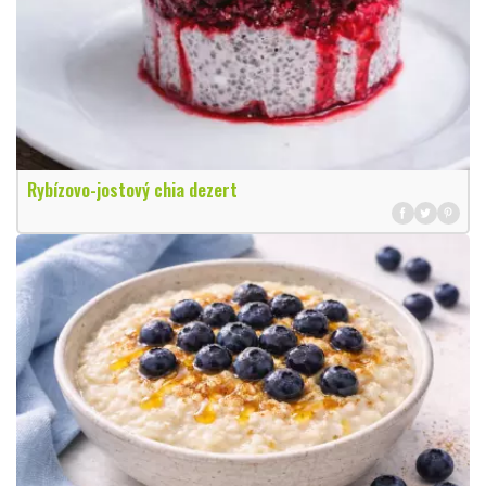
Rybízovo-jostový chia dezert