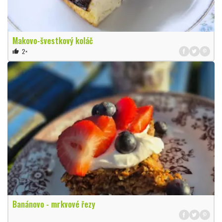
Makovo-švestkový koláč
2×
thumb_up
Banánovo - mrkvové řezy