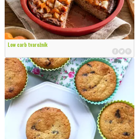
Low carb tvarožník