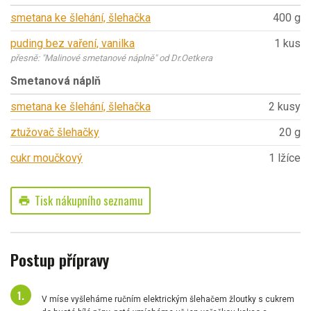
smetana ke šlehání, šlehačka
400 g
puding bez vaření, vanilka
1 kus
přesně: "Malinové smetanové náplně" od Dr.Oetkera
Smetanová náplň
smetana ke šlehání, šlehačka
2 kusy
ztužovač šlehačky
20 g
cukr moučkový
1 lžíce
Tisk nákupního seznamu
print
Postup přípravy
V míse vyšleháme ručním elektrickým šlehačem žloutky s cukrem