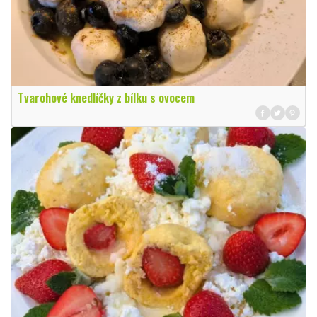
Tvarohové knedlíčky z bílku s ovocem