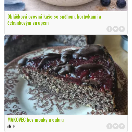
Obláčková ovesná kaše se sněhem, borůvkami a
čekankovým sirupem
MAKOVEC bez mouky a cukru
1×
thumb_up