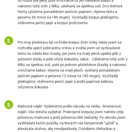
do husté bílé pěny, poté vmícháme už jen vařečkou kakao a
nakonec tuhý sníh z bílků, ušlehaný se špetkou soli. Dno dortové
formy vyložíme pomaštěným pečícím papírem, vlijeme těsto a
pečeme 30 minut na 180 stupňů. Vychladlý korpus překlopíme,
stáhneme pečící papír a korpus prořízneme.
Pro moji představu byl ve finále korpus dost nízký, takže jsem se
rozhodla upéct ještě jednu vrstvu a zvolila jsem už vyzkoušené
těsto na roládu bez mouky, jen jsem na malý plech upekla plát z
poloviční dávky a poté ořízla dokulata, takže... Ušleháme tuhý sníh z
bílků se špetkou soli, poté po jednom přišleháme žloutky a nakonec
vmícháme kakao. vlijeme na malý plech, vystlaný pomaštěným
pečícím papírem a pečeme 12 minut na 180 stupňů. Vychladlý
překlopíme, stáhneme pečící papír a podle papírové šablony
ořízneme dokulata.
Malinová náplň: Vyšleháme podle návodu na sáčku. Smetanová
náplň: Vše dotuha vyšlehat. Prokrojené korpusy jsem natřela vždy
polovinou malinové a poté polovinou bílé šlehačky. Po obvodu jsem
vyskládala kočičí jazýčky, na kterých náš benjaminek "ujíždí" a
převázala stuhou, aby neodpadávaly. Ozdobeno šlehačkou a