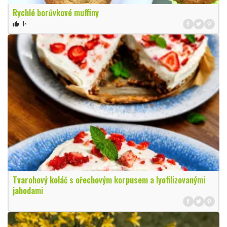
Rychlé borůvkové muffiny
1×
thumb_up
Tvarohový koláč s ořechovým korpusem a lyofilizovanými
jahodami