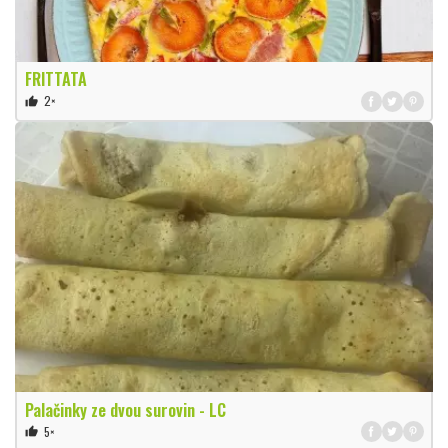
FRITTATA
2×
thumb_up
Palačinky ze dvou surovin - LC
5×
thumb_up