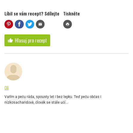
Líbil se vám recept? Sdílejte
Tiskněte
mail
print
Hlasuj pro recept
thumb_up
Oli
Vařím a peču ráda, spousty let i bez lepku. Teď peču občas i
nízkosacharidově, člověk se stále učí...