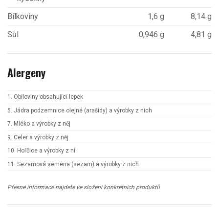
Bílkoviny
1,6 g
8,14 g
Sůl
0,946 g
4,81 g
Alergeny
1. Obiloviny obsahující lepek
5. Jádra podzemnice olejné (arašídy) a výrobky z nich
7. Mléko a výrobky z něj
9. Celer a výrobky z něj
10. Hořčice a výrobky z ní
11. Sezamová semena (sezam) a výrobky z nich
Přesné informace najdete ve složení konkrétních produktů