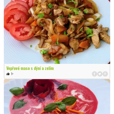
Vepřové maso s dýní a zelím
1×
thumb_up