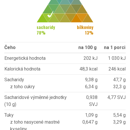
sacharidy
bílkoviny
78
%
13
%
Čeho
na 100 g
na 1 porci
Energetická hodnota
202 kJ
1 030 kJ
Kalorická hodnota
48,3 kcal
246 kcal
Sacharidy
9,38 g
47,7 g
z toho cukry
6,34 g
32,3 g
Sacharidové výměnné jednotky
0,938
4,77 SVJ
(10 g)
SVJ
Tuky
1,09 g
5,54 g
z toho nasycené mastné
0,647 g
3,29 g
kyseliny