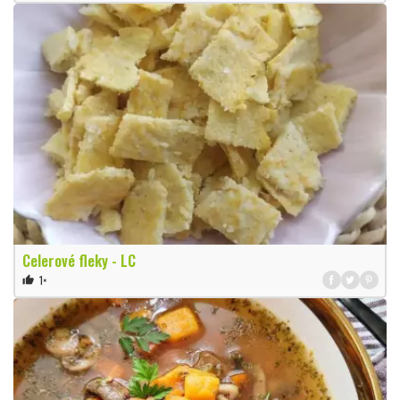
Celerové fleky - LC
1×
thumb_up