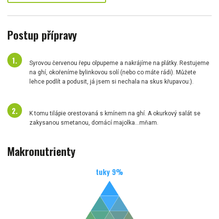
Postup přípravy
Syrovou červenou řepu olpupeme a nakrájíme na plátky. Restujeme
na ghí, okořeníme bylinkovou solí (nebo co máte rádi). Můžete
lehce podlít a podusit, já jsem si nechala na skus křupavou:).
K tomu tilápie orestovaná s kmínem na ghí. A okurkový salát se
zakysanou smetanou, domácí majolka...mňam.
Makronutrienty
tuky
9
%