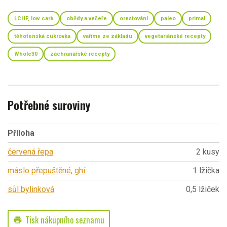
LCHF, low carb
obědy a večeře
orestování
paleo
primal
těhotenská cukrovka
vaříme ze základu
vegetariánské recepty
Whole30
záchranářské recepty
Potřebné suroviny
Příloha
červená řepa
2 kusy
máslo přepuštěné, ghí
1 lžička
sůl bylinková
0,5 lžiček
Tisk nákupního seznamu
print