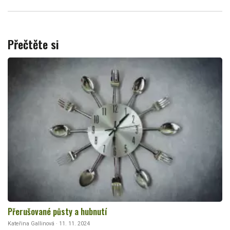
Přečtěte si
Přerušované půsty a hubnutí
Kateřina Gallinová · 11. 11. 2024