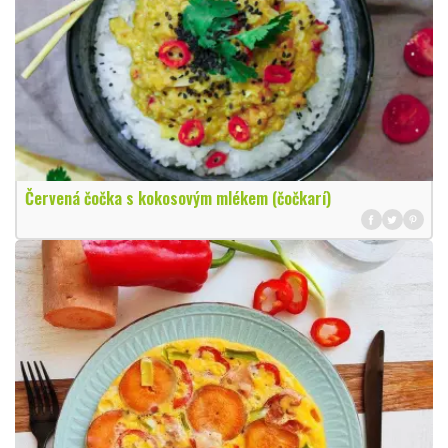
Červená čočka s kokosovým mlékem (čočkarí)