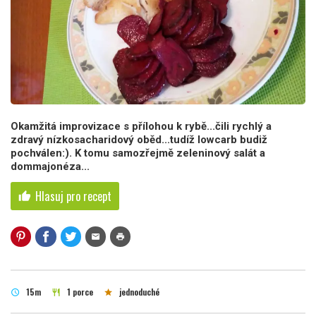
Okamžitá improvizace s přílohou k rybě...čili rychlý a
zdravý nízkosacharidový oběd...tudíž lowcarb budiž
pochválen:). K tomu samozřejmě zeleninový salát a
dommajonéza...
Hlasuj pro recept
thumb_up
mail
print
15m
1 porce
jednoduché
schedule
restaurant
star