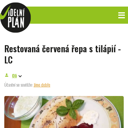
Restovaná červená řepa s tilápií -
LC
Oli
person
Účastní se soutěže:
Jíme dobře