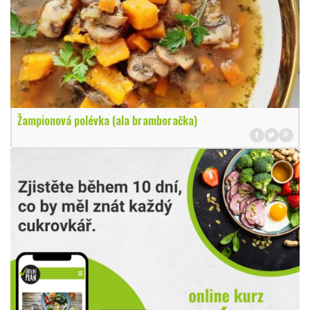
Žampionová polévka (ala bramboračka)