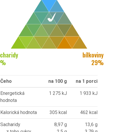
charidy
bílkoviny
%
29
%
Čeho
na 100 g
na 1 porci
Energetická
1 275 kJ
1 933 kJ
hodnota
Kalorická hodnota
305 kcal
462 kcal
Sacharidy
8,97 g
13,6 g
z toho cukry
2,5 g
3,79 g