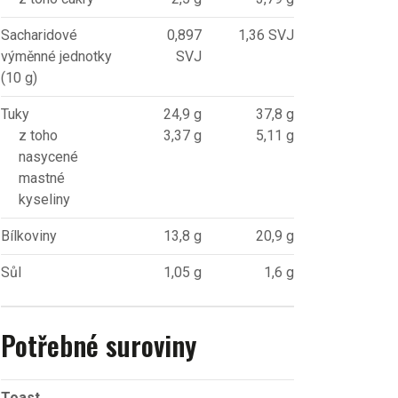
Sacharidové
0,897
1,36 SVJ
výměnné jednotky
SVJ
(10 g)
Tuky
24,9 g
37,8 g
z toho
3,37 g
5,11 g
nasycené
mastné
kyseliny
Bílkoviny
13,8 g
20,9 g
Sůl
1,05 g
1,6 g
Potřebné suroviny
Toast