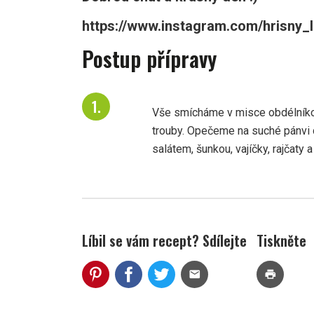
https://www.instagram.com/hrisny_l
Postup přípravy
Vše smícháme v misce obdélníkov
trouby. Opečeme na suché pánvi
salátem, šunkou, vajíčky, rajčaty a
Líbil se vám recept? Sdílejte
Tiskněte
mail
print