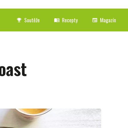
Soutěže
Recepty
Magazín
emoji_events
menu_book
newspaper
oast