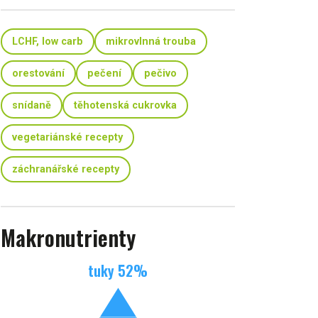
LCHF, low carb
mikrovlnná trouba
orestování
pečení
pečivo
snídaně
těhotenská cukrovka
vegetariánské recepty
záchranářské recepty
Makronutrienty
tuky
52
%