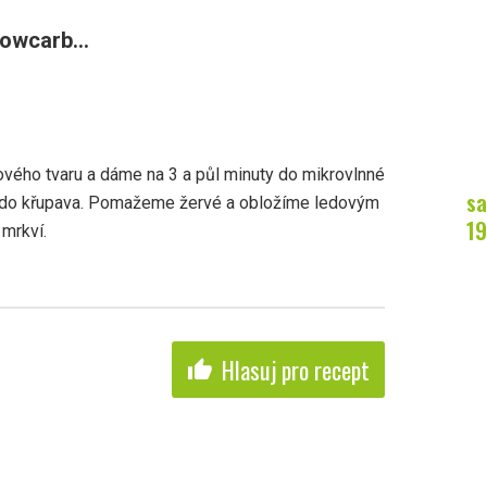
owcarb...
ého tvaru a dáme na 3 a půl minuty do mikrovlnné
sa
 do křupava. Pomažeme žervé a obložíme ledovým
19
 mrkví.
Hlasuj pro recept
thumb_up