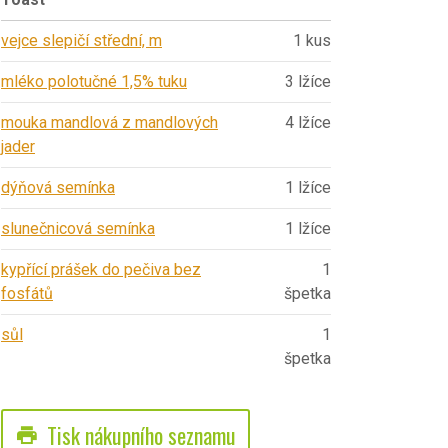
vejce slepičí střední, m
1 kus
mléko polotučné 1,5% tuku
3 lžíce
mouka mandlová z mandlových
4 lžíce
jader
dýňová semínka
1 lžíce
slunečnicová semínka
1 lžíce
kypřící prášek do pečiva bez
1
fosfátů
špetka
sůl
1
špetka
Tisk nákupního seznamu
print