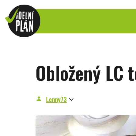
Obložený LC t
Lenny73
person