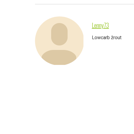
Lenny73
Lowcarb žrout