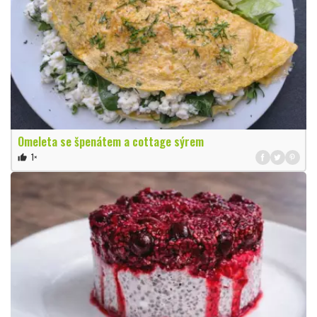
Omeleta se špenátem a cottage sýrem
1×
thumb_up