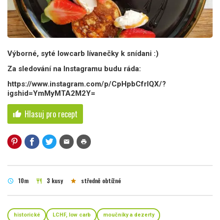
Výborné, syté lowcarb lívanečky k snídani :)
Za sledování na Instagramu budu ráda:
https://www.instagram.com/p/CpHpbCfrlQX/?
igshid=YmMyMTA2M2Y=
Hlasuj pro recept
thumb_up
mail
print
10m
3 kusy
středně obtížné
schedule
restaurant
star
historické
LCHF, low carb
moučníky a dezerty