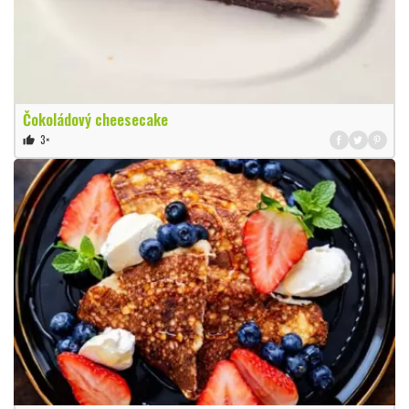
Čokoládový cheesecake
3×
thumb_up