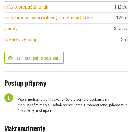
máslo přepuštěné, ghí
1 lžíce
mascarpone, vysokotučný smetanový krém
125 g
jahody
3 kusy
čekankový sirup
3 g
Tisk nákupního seznamu
print
Postup přípravy
Vše smícháme do hladkého těsta a pomalu opékáme na
přepuštěném másla. Doladěno nočkama z mascarpone, jahodami a
čekankovým sirupem.
Makronutrienty