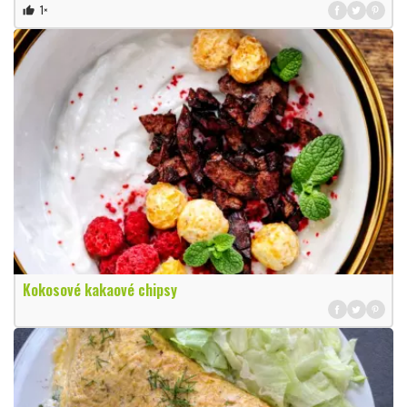
1×
thumb_up
Kokosové kakaové chipsy