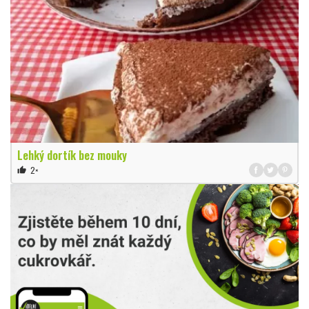
Lehký dortík bez mouky
2×
thumb_up