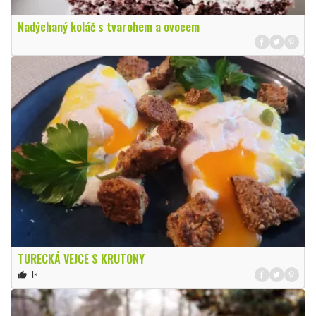
Nadýchaný koláč s tvarohem a ovocem
TURECKÁ VEJCE S KRUTONY
1×
thumb_up