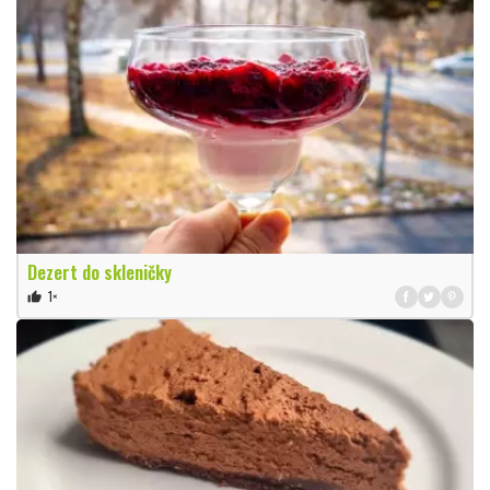
Dezert do skleničky
1×
thumb_up