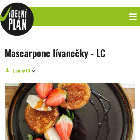
Mascarpone lívanečky - LC
Lenny73
person