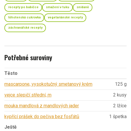
recepty po babičce
smažení v tuku
snídaně
těhotenská cukrovka
vegetariánské recepty
záchranářské recepty
Potřebné suroviny
Těsto
mascarpone, vysokotučný smetanový krém
125 g
vejce slepičí střední, m
2 kusy
mouka mandlová z mandlových jader
2 lžíce
kypřící prášek do pečiva bez fosfátů
1 špetka
Ještě