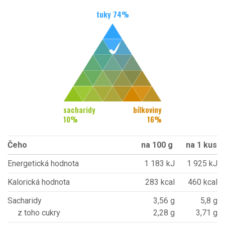
tuky
74
%
sacharidy
bílkoviny
10
%
16
%
Čeho
na 100 g
na 1 kus
Energetická hodnota
1 183 kJ
1 925 kJ
Kalorická hodnota
283 kcal
460 kcal
Sacharidy
3,56 g
5,8 g
z toho cukry
2,28 g
3,71 g