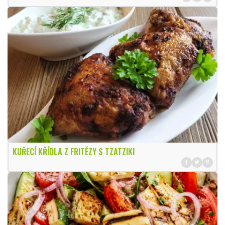
KUŘECÍ KŘÍDLA Z FRITÉZY S TZATZIKI