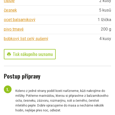
cibule
2 kusy
česnek
5 kusů
ocet balsamikový
1 lžička
pivo tmavé
200 g
bobkový list celý sušený
4 kusy
Tisk nákupního seznamu
print
Postup přípravy
Koleno z jedné strany podél kosti nařízneme, kůži nakrojíme do
mřížky. Potřeme marinádou, kterou si připravíme z balzamikového
octa, česneku, zázvoru, rozmarýnu, soli a černého, čerstvě
mletého pepře. Dobře vpracujeme do masa a necháme několik
hodin, nejlépe přes noc, odležet.