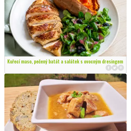
Kuřecí maso, pečený batát a salátek s ovocným dresingem