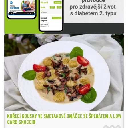
KUŘECÍ KOUSKY VE SMETANOVÉ OMÁČCE SE ŠPENÁTEM A LOW
CARB GNOCCHI