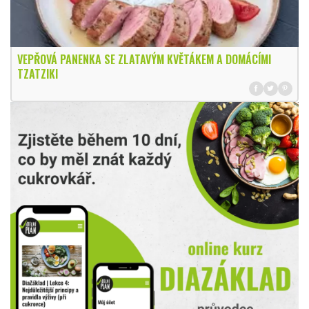
VEPŘOVÁ PANENKA SE ZLATAVÝM KVĚTÁKEM A DOMÁCÍMI
TZATZIKI