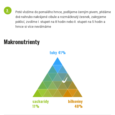
Poté vložíme do pomalého hrnce, podlijeme černým pivem, přidáme
dvě nahrubo nakrájené cibule a rozmáčknutý česnek, zakryjeme
poklicí, zvolíme I. stupeň na 8 hodin nebo II. stupeň na 5 hodin a
hrnce si více nevšímáme
Makronutrienty
tuky
41
%
sacharidy
bílkoviny
11
%
48
%