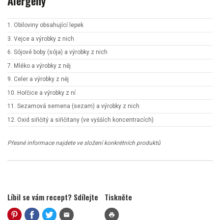
Alergeny
1. Obiloviny obsahující lepek
3. Vejce a výrobky z nich
6. Sójové boby (sója) a výrobky z nich
7. Mléko a výrobky z něj
9. Celer a výrobky z něj
10. Hořčice a výrobky z ní
11. Sezamová semena (sezam) a výrobky z nich
12. Oxid siřičitý a siřičitany (ve vyšších koncentracích)
Přesné informace najdete ve složení konkrétních produktů
Líbil se vám recept? Sdílejte
Tiskněte
mail
print