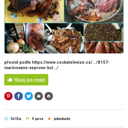
přesně podle https://www.ceskatelevize.cz/…/8157-
marinovane-veprove-kol…/
Hlasuj pro recept
thumb_up
mail
print
5h:15m
4 porce
jednoduché
schedule
restaurant
star