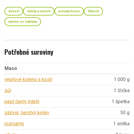
dušení
obědy a večeře
pomalý hrnec
Silvestr
vaříme ze základu
Potřebné suroviny
Maso
vepřové koleno s kostí
1 000 g
sůl
1 lžička
pepř černý mletý
1 špetka
zázvor, čerstvý kořen
50 g
rozmarýn
1 snítka