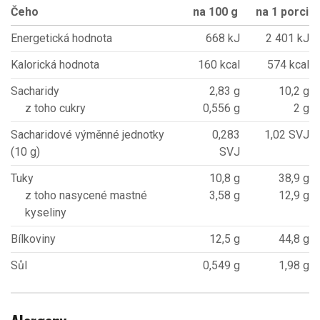
Čeho
na 100 g
na 1 porci
Energetická hodnota
668 kJ
2 401 kJ
Kalorická hodnota
160 kcal
574 kcal
Sacharidy
2,83 g
10,2 g
z toho cukry
0,556 g
2 g
Sacharidové výměnné jednotky
0,283
1,02 SVJ
(10 g)
SVJ
Tuky
10,8 g
38,9 g
z toho nasycené mastné
3,58 g
12,9 g
kyseliny
Bílkoviny
12,5 g
44,8 g
Sůl
0,549 g
1,98 g