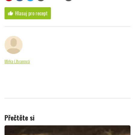
Hlasuj pro recept
thumb_up
Mirka Litvanová
Přečtěte si