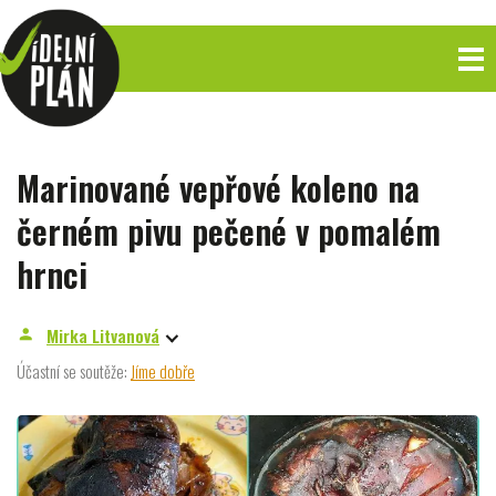
Marinované vepřové koleno na
černém pivu pečené v pomalém
hrnci
Mirka Litvanová
person
Účastní se soutěže:
Jíme dobře