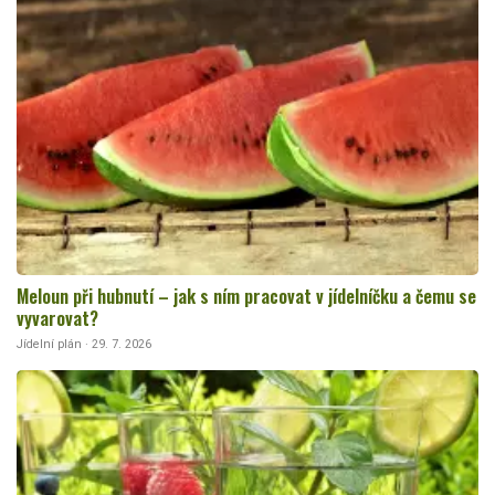
Meloun při hubnutí – jak s ním pracovat v jídelníčku a čemu se
vyvarovat?
Jídelní plán · 29. 7. 2026