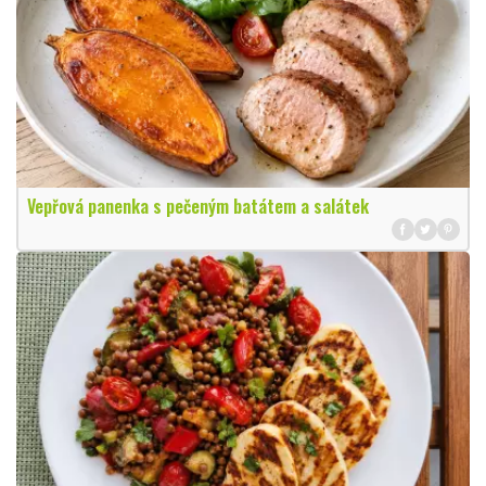
Vepřová panenka s pečeným batátem a salátek