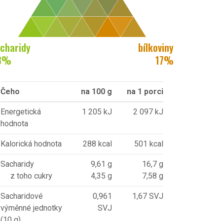
charidy
bílkoviny
3
%
17
%
Čeho
na 100 g
na 1 porci
Energetická
1 205 kJ
2 097 kJ
hodnota
Kalorická hodnota
288 kcal
501 kcal
Sacharidy
9,61 g
16,7 g
z toho cukry
4,35 g
7,58 g
Sacharidové
0,961
1,67 SVJ
výměnné jednotky
SVJ
(10 g)