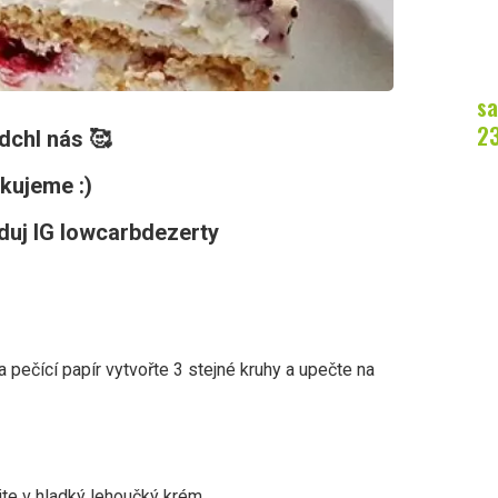
sa
2
dchl nás 🥰
kujeme :)
eduj IG lowcarbdezerty
pečící papír vytvořte 3 stejné kruhy a upečte na
te v hladký lehoučký krém.