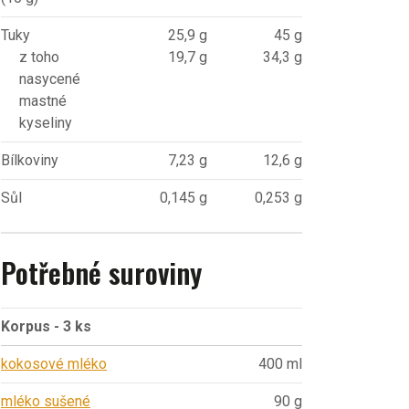
Tuky
25,9 g
45 g
z toho
19,7 g
34,3 g
nasycené
mastné
kyseliny
Bílkoviny
7,23 g
12,6 g
Sůl
0,145 g
0,253 g
Potřebné suroviny
Korpus - 3 ks
kokosové mléko
400 ml
mléko sušené
90 g