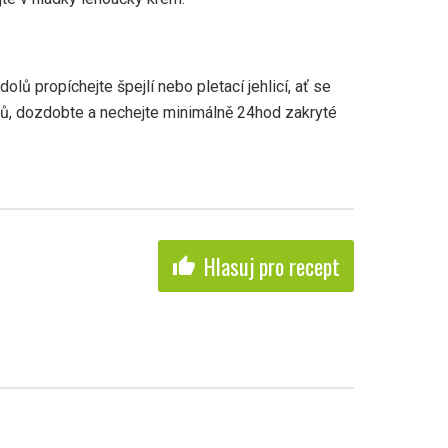
lů propíchejte špejlí nebo pletací jehlicí, ať se
ů, dozdobte a nechejte minimálně 24hod zakryté
Hlasuj pro recept
thumb_up