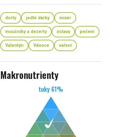
dorty
jedlé dárky
mixér
moučníky a dezerty
oslava
pečení
Valentýn
Vánoce
vaření
Makronutrienty
tuky
61
%