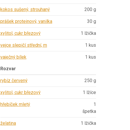
kokos sušený, strouhaný
200 g
prášek proteinový, vanilka
30 g
xylitol, cukr březový
1 lžička
vejce slepičí střední, m
1 kus
vaječný bílek
1 kus
Rozvar
rybíz červený
250 g
xylitol, cukr březový
1 lžíce
hřebíček mletý
1
špetka
želatina
1 lžička