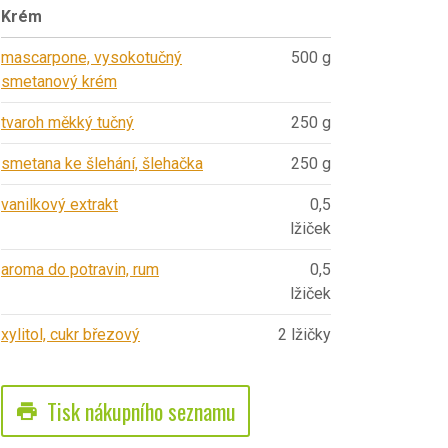
Krém
mascarpone, vysokotučný
500 g
smetanový krém
tvaroh měkký tučný
250 g
smetana ke šlehání, šlehačka
250 g
vanilkový extrakt
0,5
lžiček
aroma do potravin, rum
0,5
lžiček
xylitol, cukr březový
2 lžičky
Tisk nákupního seznamu
print