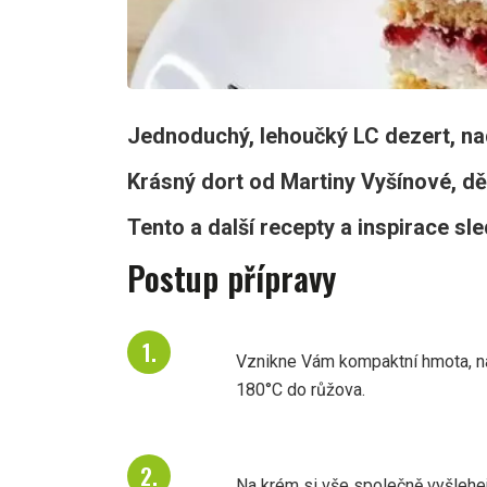
Jednoduchý, lehoučký LC dezert, na
Krásný dort od Martiny Vyšínové, dě
Tento a další recepty a inspirace sl
Postup přípravy
Vznikne Vám kompaktní hmota, na 
180°C do růžova.
Na krém si vše společně vyšlehej