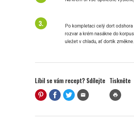
Po kompletaci celý dort odshora do
rozvar a krém nasákne do korpus
uležet v chladu, ať dortík změkne.
Líbil se vám recept? Sdílejte
Tiskněte
mail
print