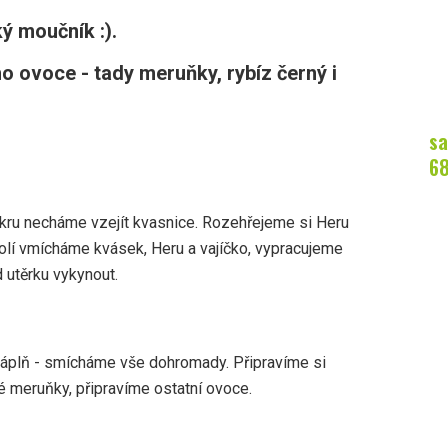
ý moučník :).
ho ovoce - tady meruňky, rybíz černý i
sa
6
ru necháme vzejít kvasnice. Rozehřejeme si Heru
olí vmícháme kvásek, Heru a vajíčko, vypracujeme
 utěrku vykynout.
áplň - smícháme vše dohromady. Připravíme si
 meruňky, připravíme ostatní ovoce.