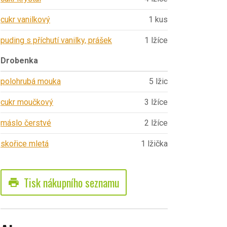
cukr vanilkový
1 kus
puding s příchutí vanilky, prášek
1 lžíce
Drobenka
polohrubá mouka
5 lžic
cukr moučkový
3 lžíce
máslo čerstvé
2 lžíce
skořice mletá
1 lžička
Tisk nákupního seznamu
print