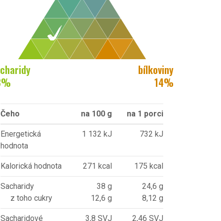
charidy
bílkoviny
8
%
14
%
Čeho
na 100 g
na 1 porci
Energetická
1 132 kJ
732 kJ
hodnota
Kalorická hodnota
271 kcal
175 kcal
Sacharidy
38 g
24,6 g
z toho cukry
12,6 g
8,12 g
Sacharidové
3,8 SVJ
2,46 SVJ