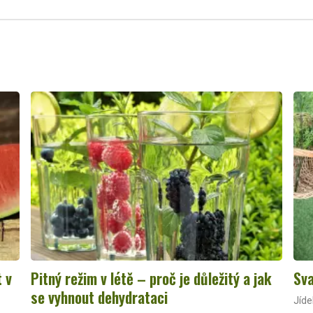
t v
Pitný režim v létě – proč je důležitý a jak
Sva
se vyhnout dehydrataci
Jíde