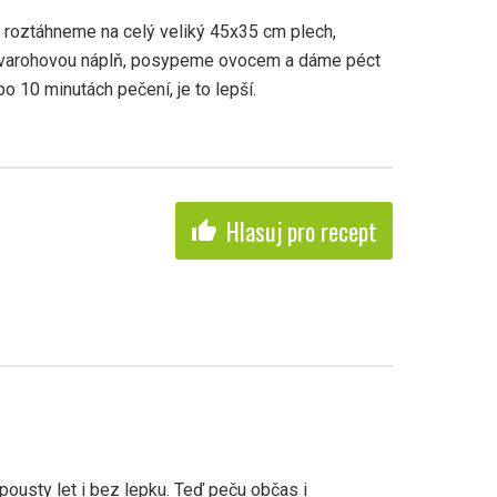
 roztáhneme na celý veliký 45x35 cm plech,
varohovou náplň, posypeme ovocem a dáme péct
 10 minutách pečení, je to lepší.
Hlasuj pro recept
thumb_up
pousty let i bez lepku. Teď peču občas i