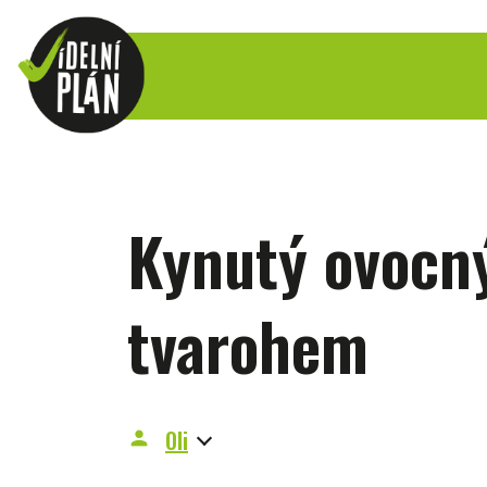
Kynutý ovocný
tvarohem
Oli
person