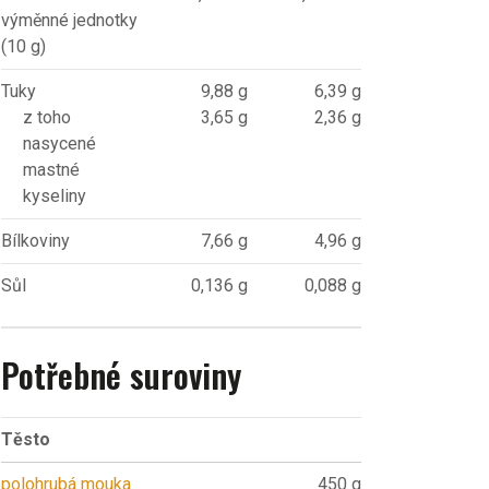
výměnné jednotky
(10 g)
Tuky
9,88 g
6,39 g
z toho
3,65 g
2,36 g
nasycené
mastné
kyseliny
Bílkoviny
7,66 g
4,96 g
Sůl
0,136 g
0,088 g
Potřebné suroviny
Těsto
polohrubá mouka
450 g