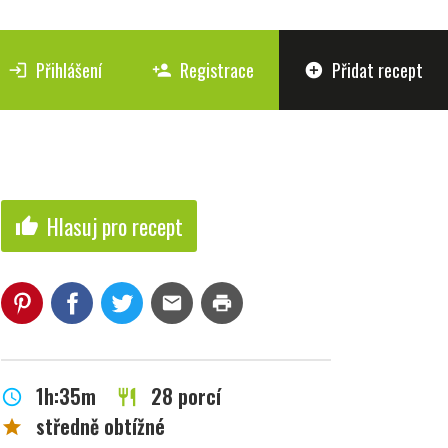
Přihlášení
Registrace
Přidat recept
login
person_add
add_circle
Hlasuj pro recept
thumb_up
mail
print
1h:35m
28 porcí
schedule
restaurant
středně obtížné
star