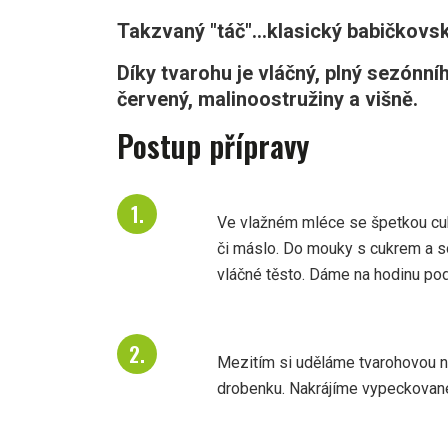
Takzvaný "táč"...klasický babičkovsk
Díky tvarohu je vláčný, plný sezónní
červený, malinoostružiny a višně.
Postup přípravy
Ve vlažném mléce se špetkou cuk
či máslo. Do mouky s cukrem a s
vláčné těsto. Dáme na hodinu pod
Mezitím si uděláme tvarohovou n
drobenku. Nakrájíme vypeckované