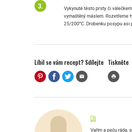
Vykynuté těsto prsty či válečkem
vymaštěný máslem. Rozetřeme t
25/200°C. Drobenku posypu asi po
Líbil se vám recept? Sdílejte
Tiskněte
mail
print
Oli
Vařím a peču ráda, s