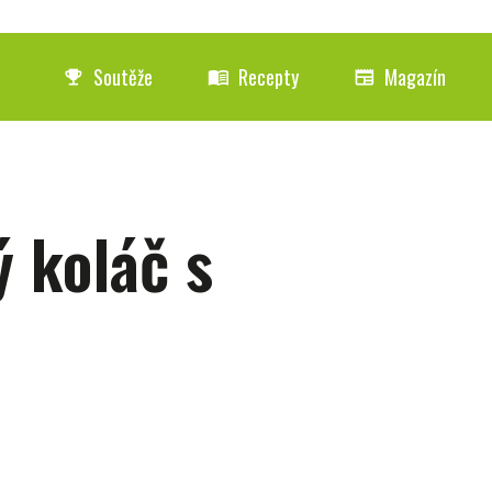
Soutěže
Recepty
Magazín
emoji_events
menu_book
newspaper
 koláč s