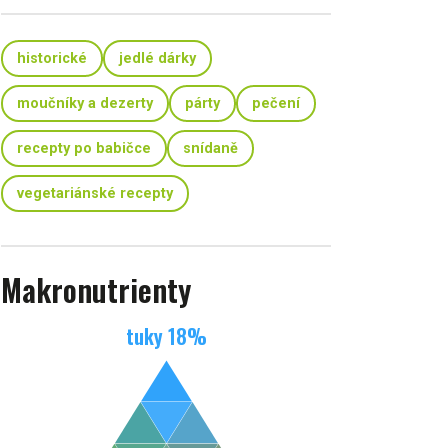
historické
jedlé dárky
moučníky a dezerty
párty
pečení
recepty po babičce
snídaně
vegetariánské recepty
Makronutrienty
tuky
18
%