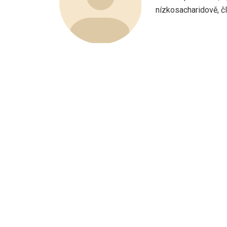
nízkosacharidově, člo