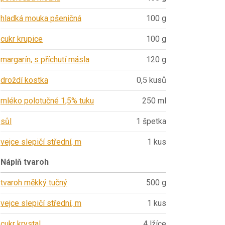
hladká mouka pšeničná
100 g
cukr krupice
100 g
margarín, s příchutí másla
120 g
droždí kostka
0,5 kusů
mléko polotučné 1,5% tuku
250 ml
sůl
1 špetka
vejce slepičí střední, m
1 kus
Náplň tvaroh
tvaroh měkký tučný
500 g
vejce slepičí střední, m
1 kus
cukr krystal
4 lžíce