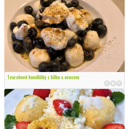
Tvarohové knedlíčky z bílku s ovocem