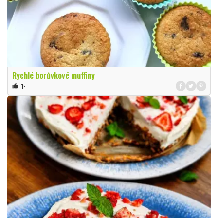
Rychlé borůvkové muffiny
1×
thumb_up