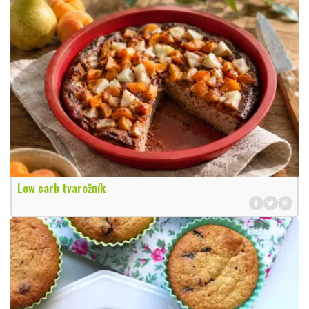
Low carb tvarožník