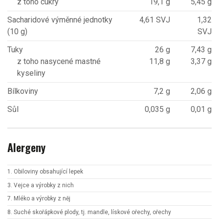
z toho cukry
19,1 g
5,45 g
Sacharidové výměnné jednotky
4,61 SVJ
1,32
(10 g)
SVJ
Tuky
26 g
7,43 g
z toho nasycené mastné
11,8 g
3,37 g
kyseliny
Bílkoviny
7,2 g
2,06 g
Sůl
0,035 g
0,01 g
Alergeny
1. Obiloviny obsahující lepek
3. Vejce a výrobky z nich
7. Mléko a výrobky z něj
8. Suché skořápkové plody, tj. mandle, lískové ořechy, ořechy