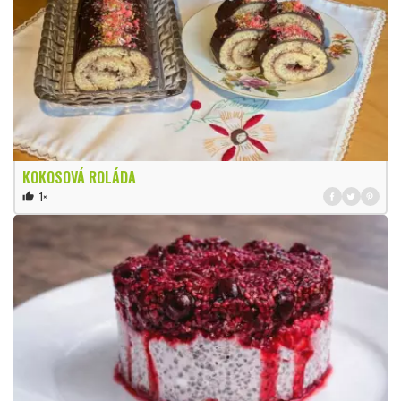
KOKOSOVÁ ROLÁDA
1×
thumb_up