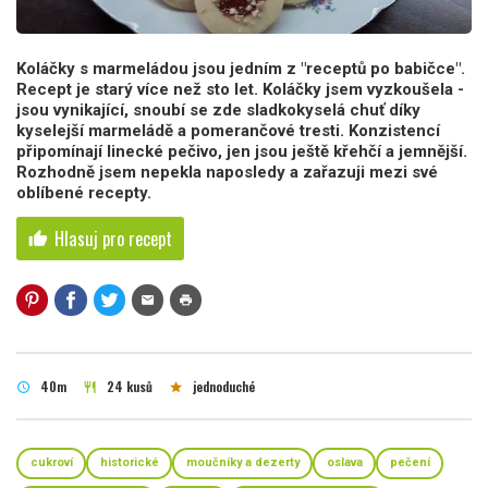
Koláčky s marmeládou jsou jedním z "receptů po babičce".
Recept je starý více než sto let. Koláčky jsem vyzkoušela -
jsou vynikající, snoubí se zde sladkokyselá chuť díky
kyselejší marmeládě a pomerančové tresti. Konzistencí
připomínají linecké pečivo, jen jsou ještě křehčí a jemnější.
Rozhodně jsem nepekla naposledy a zařazuji mezi své
oblíbené recepty.
Hlasuj pro recept
thumb_up
mail
print
40m
24 kusů
jednoduché
schedule
restaurant
star
cukroví
historické
moučníky a dezerty
oslava
pečení