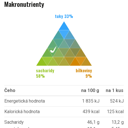
Makronutrienty
tuky
33
%
sacharidy
bílkoviny
58
%
9
%
Čeho
na 100 g
na 1 kus
Energetická hodnota
1 835 kJ
524 kJ
Kalorická hodnota
439 kcal
125 kcal
Sacharidy
46,1 g
13,2 g