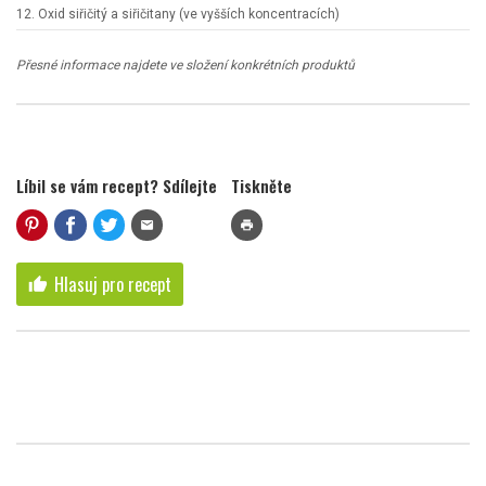
12. Oxid siřičitý a siřičitany (ve vyšších koncentracích)
Přesné informace najdete ve složení konkrétních produktů
Líbil se vám recept? Sdílejte
Tiskněte
mail
print
Hlasuj pro recept
thumb_up