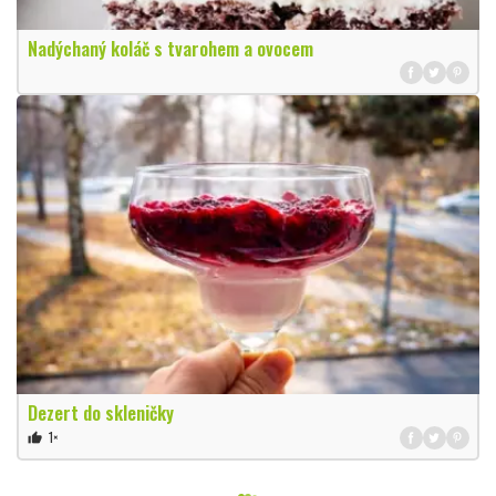
Nadýchaný koláč s tvarohem a ovocem
Dezert do skleničky
1×
thumb_up