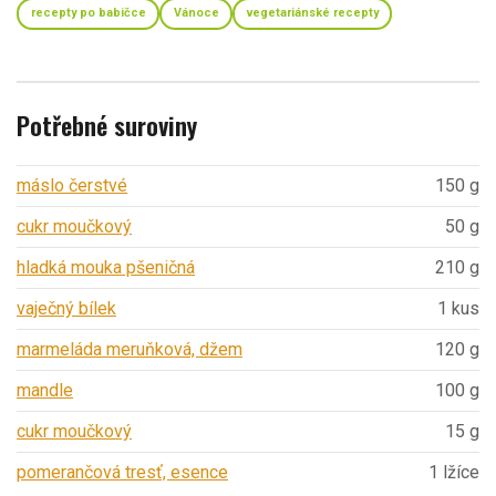
recepty po babičce
Vánoce
vegetariánské recepty
Potřebné suroviny
máslo čerstvé
150 g
cukr moučkový
50 g
hladká mouka pšeničná
210 g
vaječný bílek
1 kus
marmeláda meruňková, džem
120 g
mandle
100 g
cukr moučkový
15 g
pomerančová tresť, esence
1 lžíce