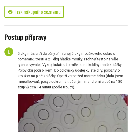
Tisk nákupního seznamu
print
Postup přípravy
5 dkg másla tři do pěny,přimíchej 5 dkg moučkového cukru s
pomeranč. trestí a 21 dkg hladké mouky. Prohněť těsto na vále
rychle, vyválej. Vykroj kulatou formičkou na koblihy malé koláčky.
Polovičku potři bílkem. Do polovičky udělej kulaté díry, polož tyto
kroužky na plné koláčky. Opatři vprostřed marmeládou (dala jsem
meruňkovou), posyp cukrem a tlučenými mandlemi a peč na 180
stupňů cca 14 minut (podle trouby).