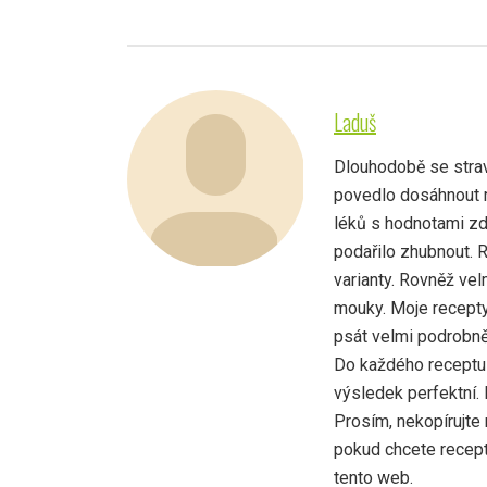
Laduš
Dlouhodobě se strav
povedlo dosáhnout r
léků s hodnotami zd
podařilo zhubnout. 
varianty. Rovněž vel
mouky. Moje recepty
psát velmi podrobně,
Do každého receptu 
výsledek perfektní.
Prosím, nekopírujte 
pokud chcete recept 
tento web.