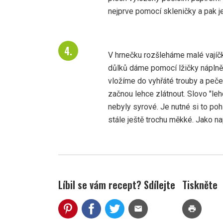
nejprve pomocí skleničky a pak je
V hrnečku rozšleháme malé vajíč
důlků dáme pomocí lžičky náplně
vložíme do vyhřáté trouby a peče
začnou lehce zlátnout. Slovo "lehc
nebyly syrové. Je nutné si to pohl
stále ještě trochu měkké. Jako na
Líbil se vám recept? Sdílejte
Tiskněte
mail
print