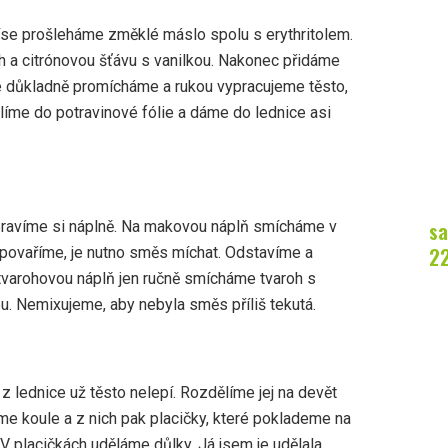
míse prošleháme změklé máslo spolu s erythritolem.
h a citrónovou šťávu s vanilkou. Nakonec přidáme
 důkladně promícháme a rukou vypracujeme těsto,
alíme do potravinové fólie a dáme do lednice asi
sa
pravíme si náplně. Na makovou náplň smícháme v
2
 povaříme, je nutno směs míchat. Odstavíme a
tvarohovou náplň jen ručně smícháme tvaroh s
ou. Nemixujeme, aby nebyla směs příliš tekutá.
 z lednice už těsto nelepí. Rozdělíme jej na devět
íme koule a z nich pak placičky, které poklademe na
V placičkách uděláme důlky. Já jsem je udělala