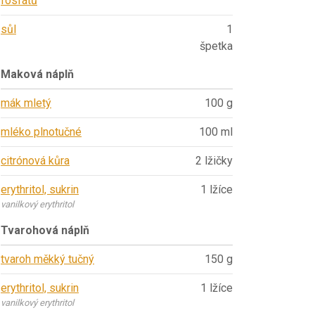
fosfátů
sůl
1
špetka
Maková náplň
mák mletý
100 g
mléko plnotučné
100 ml
citrónová kůra
2 lžičky
erythritol, sukrin
1 lžíce
vanilkový erythritol
Tvarohová náplň
tvaroh měkký tučný
150 g
erythritol, sukrin
1 lžíce
vanilkový erythritol