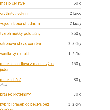
máslo čerstvé
50 g
erythritol, sukrin
2 lžíce
vejce slepičí střední, m
2 kusy
tvaroh měkký polotučný
250 g
citronová šťáva, čerstvá
2 lžičky
vanilkový extrakt
1 lžička
mouka mandlová z mandlových
150 g
jader
mouka lněná
80 g
zlatá
prášek proteinový
30 g
kypřící prášek do pečiva bez
2 lžičky