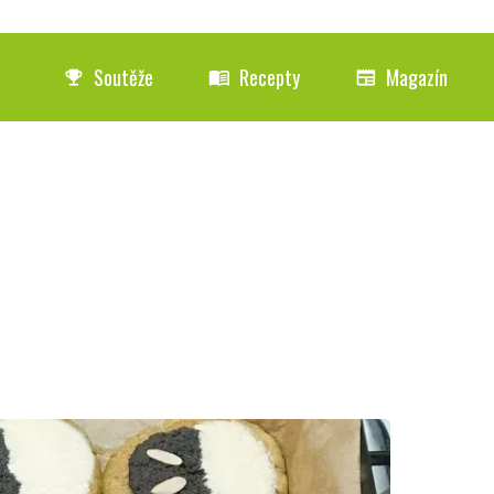
Soutěže
Recepty
Magazín
emoji_events
menu_book
newspaper