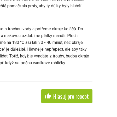
ště pomačkala prsty, aby ty důlky byly hlubší.
ko s trochou vody a potřeme okraje koláčů. Do
 a makovou ozdobíme plátky mandlí. Plech
me na 180 °C asi tak 30 - 40 minut, než okraje
e" je důležité. Hlavně je nepřepéct, ale aby taky
ídat. Totiž, když je vyndáte z trouby, budou okraje
př. když se pečou vanilkové rohlíčky.
Hlasuj pro recept
thumb_up