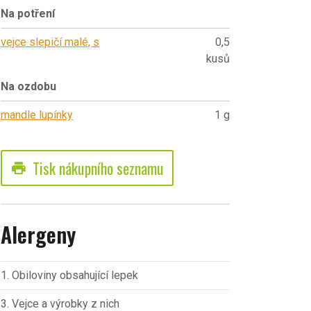
Na potření
vejce slepičí malé, s
0,5
kusů
Na ozdobu
mandle lupínky
1 g
Tisk nákupního seznamu
print
Alergeny
1. Obiloviny obsahující lepek
3. Vejce a výrobky z nich