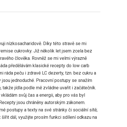
uji nízkosacharidově. Díky této stravě se mi
emise cukrovky. Již několik let jsem zcela bez
ravého člověka. Rovněž se mi velmi výrazně
Ráda předělávám klasické recepty do low carb
mi ráda peču i zdravé LC dezerty, tzn. bez cukru a
 jsou jednoduché. Pracovní postupy se snažím
 takže jídla podle mě zvládne uvařit i začátečník.
vkládám svůj čas a energii, aby pro vás byl
 Recepty jsou chráněny autorským zákonem.
mé postupy a texty na své stránky či sociální sítě;
šířit dál, využijte prosím funkci sdílení odkazu na