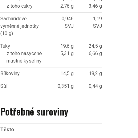
z toho cukry
2,76 g
3,46 g
Sacharidové
0,946
1,19
výměnné jednotky
SVJ
SVJ
(10 g)
Tuky
19,6 g
24,5 g
z toho nasycené
5,31 g
6,66 g
mastné kyseliny
Bílkoviny
14,5 g
18,2 g
Sůl
0,351 g
0,44 g
Potřebné suroviny
Těsto