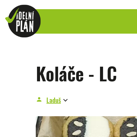
Koláče - LC
Laduš
person