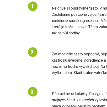
Nejdříve si připravíme těsto. V 
Zašleháme postupně vejce, tvaro
smíchané suché ingredience. Vše
které je trošku lepivé. Těsto zab
tak na půl hodiny.
Zatímco nám těsto odpočívá, při
kastrolku uvedené ingredience a
necháme trochu vychladnout. Na 
erythritolem. Stačí krátce vařečk
Připravíme si koláčky. Po vyjmutí
stejných částí, ze kterých vytvoř
plech vyložený pečícím papírem. 