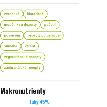
evropská
historické
moučníky a dezerty
pečení
posvícení
recepty po babičce
snídaně
vaření
vegetariánské recepty
záchranářské recepty
Makronutrienty
tuky
45
%