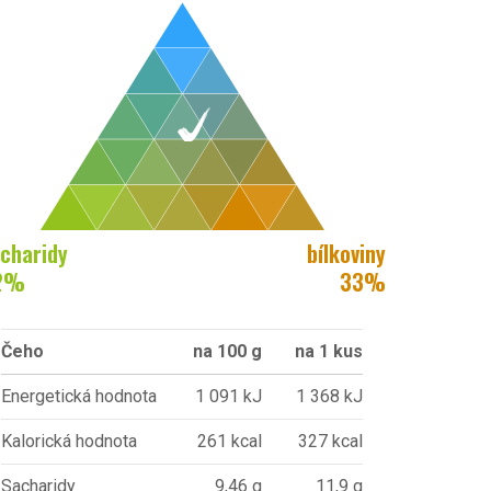
charidy
bílkoviny
2
%
33
%
Čeho
na 100 g
na 1 kus
Energetická hodnota
1 091 kJ
1 368 kJ
Kalorická hodnota
261 kcal
327 kcal
Sacharidy
9,46 g
11,9 g