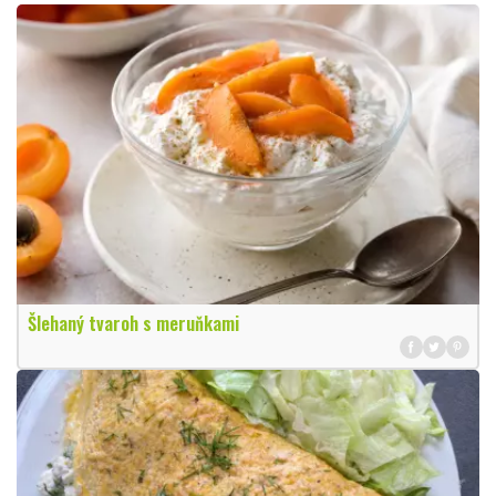
Šlehaný tvaroh s meruňkami