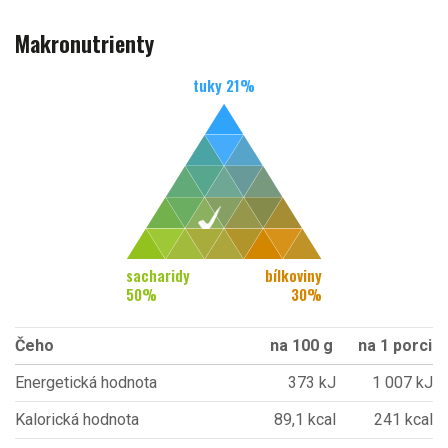
Makronutrienty
tuky
21
%
sacharidy
bílkoviny
50
%
30
%
Čeho
na 100 g
na 1 porci
Energetická hodnota
373 kJ
1 007 kJ
Kalorická hodnota
89,1 kcal
241 kcal