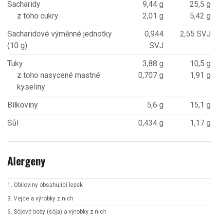
Sacharidy
9,44 g
25,5 g
z toho cukry
2,01 g
5,42 g
Sacharidové výměnné jednotky
0,944
2,55 SVJ
(10 g)
SVJ
Tuky
3,88 g
10,5 g
z toho nasycené mastné
0,707 g
1,91 g
kyseliny
Bílkoviny
5,6 g
15,1 g
Sůl
0,434 g
1,17 g
Alergeny
1. Obiloviny obsahující lepek
3. Vejce a výrobky z nich
6. Sójové boby (sója) a výrobky z nich