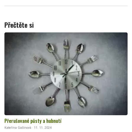
Přečtěte si
Přerušované půsty a hubnutí
Kateřina Gallinová · 11. 11. 2024