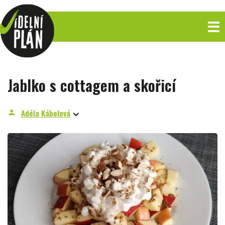
Jablko s cottagem a skořicí
Adéla Kábelová
person