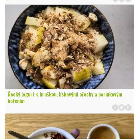
Řecký jogurt s hruškou, lískovými ořechy a perníkovým
kořením