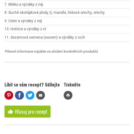
7. Mléko a výrobky z něj
8. Suché skořápkové plody, tj. mandle, lískové ořechy, ořechy
9. Celer a výrobky z něj
10. Hořčice a výrobky z ní
11. Sezamová semena (sezam) a výrobky z nich
Přesné informace najdete ve složení konkrétních produktů
Líbil se vám recept? Sdílejte
Tiskněte
mail
print
Hlasuj pro recept
thumb_up