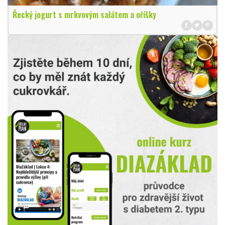
Řecký jogurt s mrkvovým salátem a oříšky