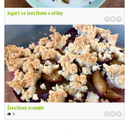
Jogurt se švestkami a oříšky
Švestkový crumble
1×
thumb_up