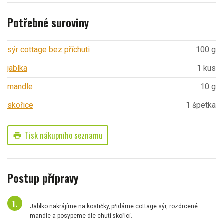
Potřebné suroviny
sýr cottage bez příchuti
100 g
jablka
1 kus
mandle
10 g
skořice
1 špetka
Tisk nákupního seznamu
print
Postup přípravy
Jablko nakrájíme na kostičky, přidáme cottage sýr, rozdrcené
mandle a posypeme dle chuti skořicí.