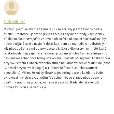
Adéla Kábelová
O výživu jsem se zběžně zajímala již v mládí, kdy jsem závodně dělala
atletiku. Podrobněji jsem se jí však začala zabývat až tehdy, když jsem v
důsledku dlouhotrvajících zdravotních potíží a ukončení sportovní kariéry,
nabrala nějaká ta kila navíc. V době, kdy jsem se rozhodla s nadbytečnými
kily něco udělat, se mi do ruky dostala knížka Jídlo na prvním místě, která
odstartovala můj zájem o stravovací program Whole30 a následně pak i o
další nízkosacharidové formy stravování. Znalosti o fungování lidského těla
a výživě čerpám z absolvovaného studia na Přírodovědecké fakultě UK (obor
Buněčná a vývojová biologie) a 1. lékařské fakultě UK (obor Nutriční
specialista). Věřím, že každý člověk je jediněčný, a proto každému bude
vyhovovat jiný stravovací režim. Ve volném čase si ráda něco dobrého
uvařím, vyrazím na procházku nebo si zacvičit. Ráda ale také lenoším
doma s knížkou a šálkem čaje.