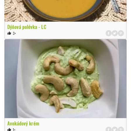
Dýňová polévka - LC
3×
thumb_up
Avokádový krém
1×
thumb_up