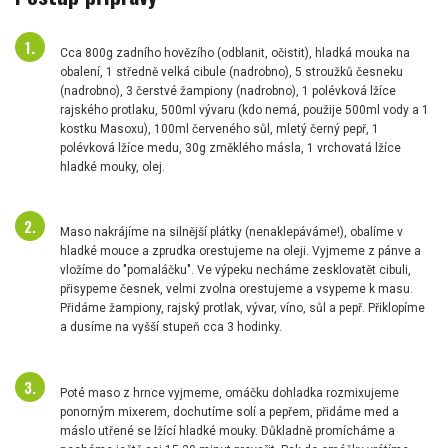
Cca 800g zadního hovězího (odblanit, očistit), hladká mouka na
obalení, 1 středně velká cibule (nadrobno), 5 stroužků česneku
(nadrobno), 3 čerstvé žampiony (nadrobno), 1 polévková lžíce
rajského protlaku, 500ml vývaru (kdo nemá, použije 500ml vody a 1
kostku Masoxu), 100ml červeného sůl, mletý černý pepř, 1
polévková lžíce medu, 30g změklého másla, 1 vrchovatá lžíce
hladké mouky, olej.
Maso nakrájíme na silnější plátky (nenaklepáváme!), obalíme v
hladké mouce a zprudka orestujeme na oleji. Vyjmeme z pánve a
vložíme do "pomaláčku". Ve výpeku necháme zesklovatět cibuli,
přisypeme česnek, velmi zvolna orestujeme a vsypeme k masu.
Přidáme žampiony, rajský protlak, vývar, víno, sůl a pepř. Přiklopíme
a dusíme na vyšší stupeň cca 3 hodinky.
Poté maso z hrnce vyjmeme, omáčku dohladka rozmixujeme
ponorným mixerem, dochutíme solí a pepřem, přidáme med a
máslo utřené se lžící hladké mouky. Důkladně promícháme a