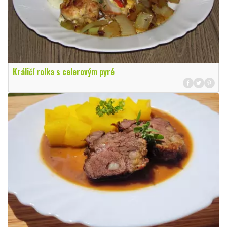
Králičí rolka s celerovým pyré