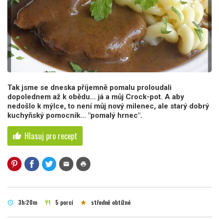
Tak jsme se dneska příjemně pomalu proloudali
dopolednem až k obědu... já a můj Crock-pot. A aby
nedošlo k mýlce, to není můj nový milenec, ale starý dobrý
kuchyňský pomocník... "pomalý hrnec".
Hlasuj pro recept
thumb_up
mail
print
3h:20m
5 porcí
středně obtížné
schedule
restaurant
star