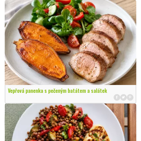
Vepřová panenka s pečeným batátem a salátek