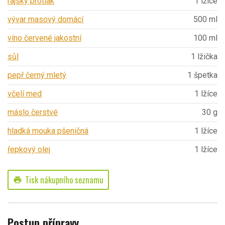
rajský protlak
1 lžíce
vývar masový domácí
500 ml
víno červené jakostní
100 ml
sůl
1 lžička
pepř černý mletý
1 špetka
včelí med
1 lžíce
máslo čerstvé
30 g
hladká mouka pšeničná
1 lžíce
řepkový olej
1 lžíce
Tisk nákupního seznamu
print
Postup přípravy