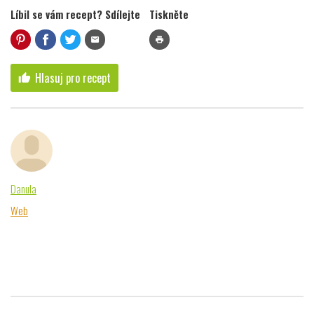
Líbil se vám recept? Sdílejte
Tiskněte
mail
print
Hlasuj pro recept
thumb_up
Danula
Web