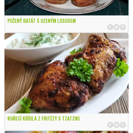
PEČENÝ BATÁT S UZENÝM LOSOSEM
KUŘECÍ KŘÍDLA Z FRITÉZY S TZATZIKI