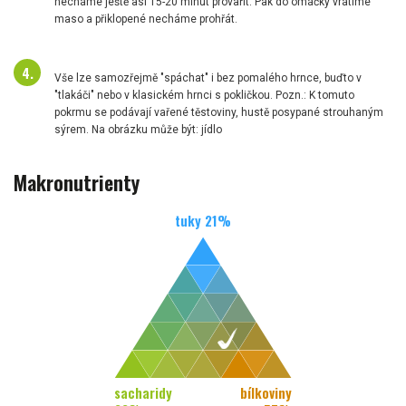
necháme ještě asi 15-20 minut provařit. Pak do omáčky vrátíme
maso a přiklopené necháme prohřát.
Vše lze samozřejmě "spáchat" i bez pomalého hrnce, buďto v
"tlakáči" nebo v klasickém hrnci s pokličkou. Pozn.: K tomuto
pokrmu se podávají vařené těstoviny, hustě posypané strouhaným
sýrem. Na obrázku může být: jídlo
Makronutrienty
tuky
21
%
sacharidy
bílkoviny