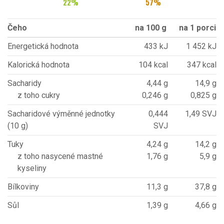
22
%
57
%
Čeho
na 100 g
na 1 porci
Energetická hodnota
433 kJ
1 452 kJ
Kalorická hodnota
104 kcal
347 kcal
Sacharidy
4,44 g
14,9 g
z toho cukry
0,246 g
0,825 g
Sacharidové výměnné jednotky
0,444
1,49 SVJ
(10 g)
SVJ
Tuky
4,24 g
14,2 g
z toho nasycené mastné
1,76 g
5,9 g
kyseliny
Bílkoviny
11,3 g
37,8 g
Sůl
1,39 g
4,66 g