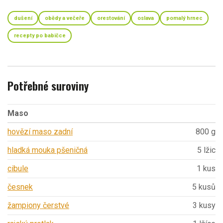
dušení
obědy a večeře
orestování
oslava
pomalý hrnec
recepty po babičce
Potřebné suroviny
Maso
hovězí maso zadní
800 g
hladká mouka pšeničná
5 lžic
cibule
1 kus
česnek
5 kusů
žampiony čerstvé
3 kusy