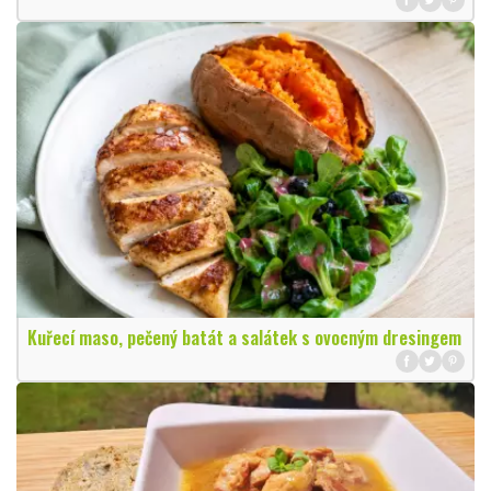
Kuřecí maso, pečený batát a salátek s ovocným dresingem