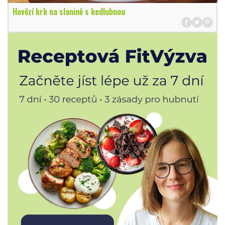
Hovězí krk na slanině s kedlubnou