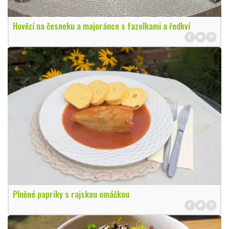
Hovězí na česneku a majoránce s fazolkami a ředkví
Plněné papriky s rajskou omáčkou