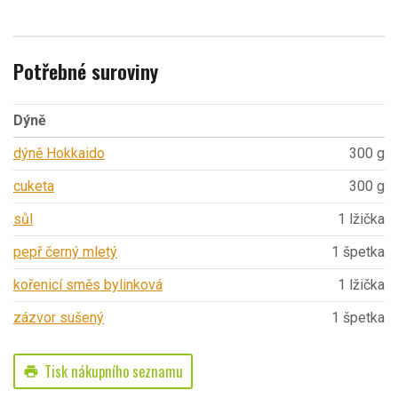
Potřebné suroviny
Dýně
dýně Hokkaido
300 g
cuketa
300 g
sůl
1 lžička
pepř černý mletý
1 špetka
kořenicí směs bylinková
1 lžička
zázvor sušený
1 špetka
Tisk nákupního seznamu
print