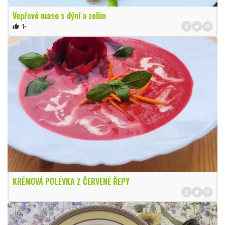
Vepřové maso s dýní a zelím
1×
thumb_up
KRÉMOVÁ POLÉVKA Z ČERVENÉ ŘEPY