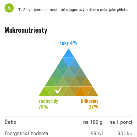
TipServírujeme samostatně s jogurtovým dipem nebo jako přílohu.
Makronutrienty
tuky
4
%
sacharidy
bílkoviny
70
%
27
%
Čeho
na 100 g
na 1 porci
Energetická hodnota
99 kJ
301 kJ