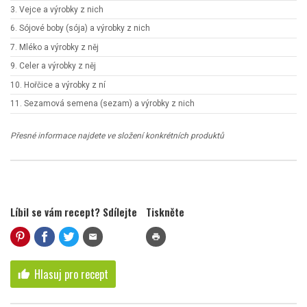
3. Vejce a výrobky z nich
6. Sójové boby (sója) a výrobky z nich
7. Mléko a výrobky z něj
9. Celer a výrobky z něj
10. Hořčice a výrobky z ní
11. Sezamová semena (sezam) a výrobky z nich
Přesné informace najdete ve složení konkrétních produktů
Líbil se vám recept? Sdílejte
Tiskněte
mail
print
Hlasuj pro recept
thumb_up