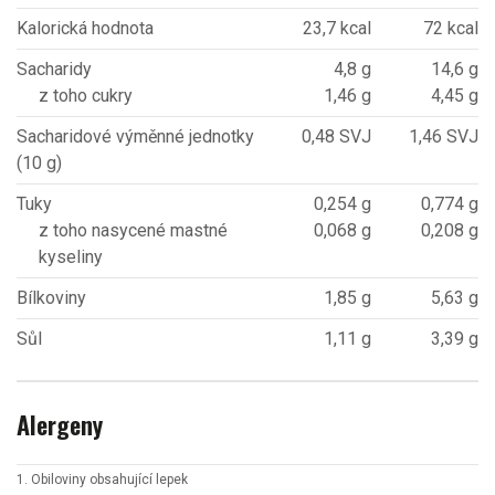
Kalorická hodnota
23,7 kcal
72 kcal
Sacharidy
4,8 g
14,6 g
z toho cukry
1,46 g
4,45 g
Sacharidové výměnné jednotky
0,48 SVJ
1,46 SVJ
(10 g)
Tuky
0,254 g
0,774 g
z toho nasycené mastné
0,068 g
0,208 g
kyseliny
Bílkoviny
1,85 g
5,63 g
Sůl
1,11 g
3,39 g
Alergeny
1. Obiloviny obsahující lepek