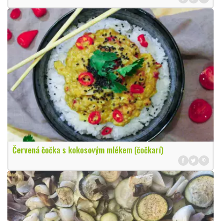
Červená čočka s kokosovým mlékem (čočkarí)