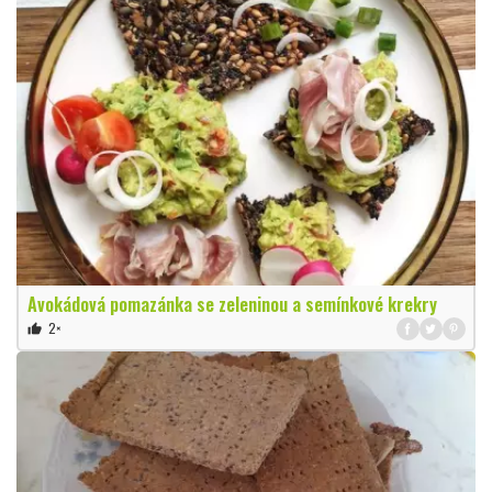
Avokádová pomazánka se zeleninou a semínkové krekry
2×
thumb_up