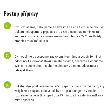
Postup přípravy
Dýni vydlabeme, neloupeme a nakrájíme na cca 1 cm silné proužky.
Cuketu neloupeme, v případě, že je větší a obsahuje semínka, tak
semínka odstraníme a nakrájíme na hranolky cca 2x 2 cm. Každý
hranolek musí mít slupku.
Dýni osolíme a posypeme zázvorem. Necháme alespoň 20 minut
odpočinout a odkapat šťávu. Cuketu osolíme, opepříme a ochutíme
bylinkami podle chuti. Necháme alespoň 20 minut odpočinout a
odkapat šťávu.
Cuketu i dýni poskládáme na pečící papír. U cukety dbáme na to, aby
vždy ležela slupkou dolů. Jinak by se lepila. Grilujeme v troubě
rozpálené na nejvyšší stupeň cca 15 minut, až je zelenina měkká a
mírně opečená.