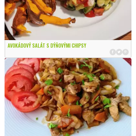
AVOKÁDOVÝ SALÁT S DÝŇOVÝMI CHIPSY