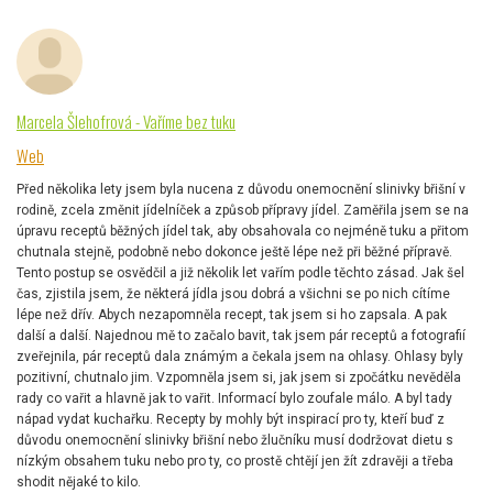
Marcela Šlehofrová - Vaříme bez tuku
Web
Před několika lety jsem byla nucena z důvodu onemocnění slinivky břišní v
rodině, zcela změnit jídelníček a způsob přípravy jídel. Zaměřila jsem se na
úpravu receptů běžných jídel tak, aby obsahovala co nejméně tuku a přitom
chutnala stejně, podobně nebo dokonce ještě lépe než při běžné přípravě.
Tento postup se osvědčil a již několik let vařím podle těchto zásad. Jak šel
čas, zjistila jsem, že některá jídla jsou dobrá a všichni se po nich cítíme
lépe než dřív. Abych nezapomněla recept, tak jsem si ho zapsala. A pak
další a další. Najednou mě to začalo bavit, tak jsem pár receptů a fotografií
zveřejnila, pár receptů dala známým a čekala jsem na ohlasy. Ohlasy byly
pozitivní, chutnalo jim. Vzpomněla jsem si, jak jsem si zpočátku nevěděla
rady co vařit a hlavně jak to vařit. Informací bylo zoufale málo. A byl tady
nápad vydat kuchařku. Recepty by mohly být inspirací pro ty, kteří buď z
důvodu onemocnění slinivky břišní nebo žlučníku musí dodržovat dietu s
nízkým obsahem tuku nebo pro ty, co prostě chtějí jen žít zdravěji a třeba
shodit nějaké to kilo.