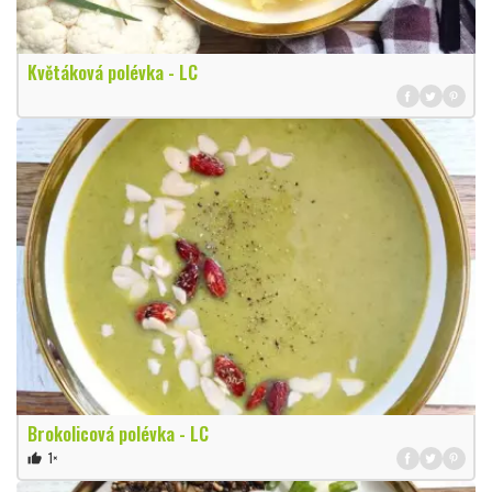
Květáková polévka - LC
Brokolicová polévka - LC
1×
thumb_up