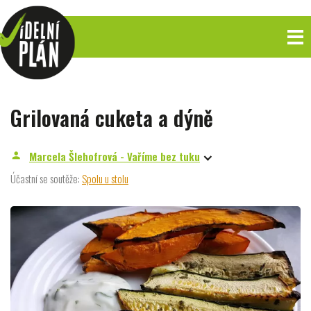
Grilovaná cuketa a dýně
Marcela Šlehofrová - Vaříme bez tuku
person
Účastní se soutěže:
Spolu u stolu