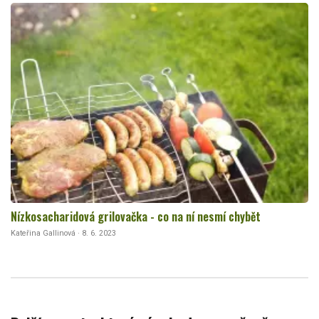
Nízkosacharidová grilovačka - co na ní nesmí chybět
Kateřina Gallinová · 8. 6. 2023