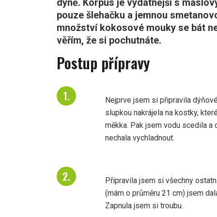
dýně. Korpus je vydatnější s máslo
pouze šlehačku a jemnou smetanov
množství kokosové mouky se bát nem
věřím, že si pochutnáte.
Postup přípravy
Nejprve jsem si připravila dýňové
slupkou nakrájela na kostky, kter
měkka. Pak jsem vodu scedila a 
nechala vychladnout.
Připravila jsem si všechny ostat
(mám o průměru 21 cm) jsem dala
Zapnula jsem si troubu.