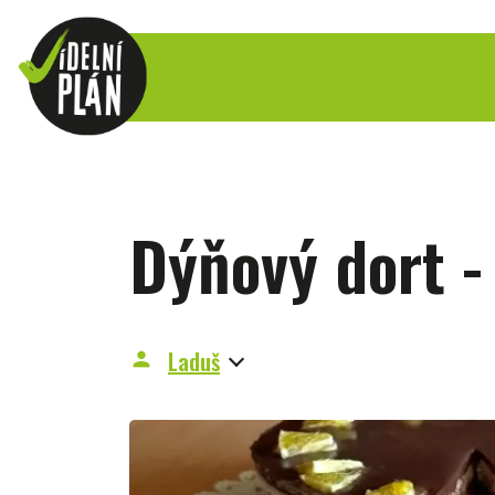
Dýňový dort -
Laduš
person