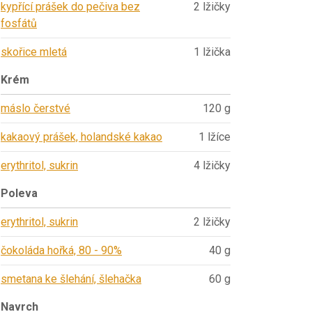
kypřící prášek do pečiva bez
2 lžičky
fosfátů
skořice mletá
1 lžička
Krém
máslo čerstvé
120 g
kakaový prášek, holandské kakao
1 lžíce
erythritol, sukrin
4 lžičky
Poleva
erythritol, sukrin
2 lžičky
čokoláda hořká, 80 - 90%
40 g
smetana ke šlehání, šlehačka
60 g
Navrch