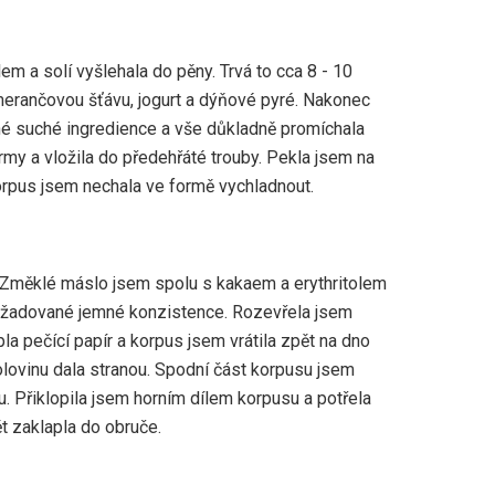
em a solí vyšlehala do pěny. Trvá to cca 8 - 10
erančovou šťávu, jogurt a dýňové pyré. Nakonec
é suché ingredience a vše důkladně promíchala
rmy a vložila do předehřáté trouby. Pekla jsem na
rpus jsem nechala ve formě vychladnout.
. Změklé máslo jsem spolu s kakaem a erythritolem
ožadované jemné konzistence. Rozevřela jsem
a pečící papír a korpus jsem vrátila zpět na dno
polovinu dala stranou. Spodní část korpusu jsem
. Přiklopila jsem horním dílem korpusu a potřela
 zaklapla do obruče.