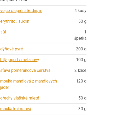
vejce slepičí střední, m
4 kusy
erythritol, sukrin
50 g
sůl
1
špetka
dýňové pyré
200 g
bílý jogurt smetanový
100 g
šťáva pomerančová čerstvá
2 lžíce
mouka mandlová z mandlových
120 g
jader
ořechy vlašské mleté
50 g
mouka kokosová
30 g