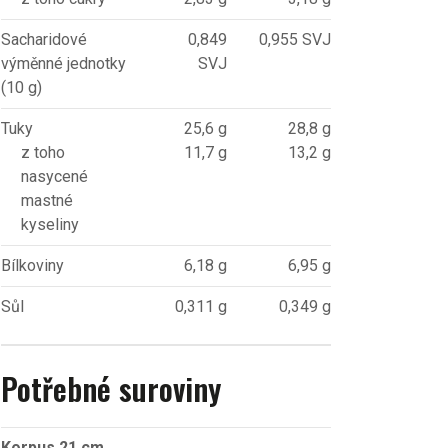
Sacharidové
0,849
0,955 SVJ
výměnné jednotky
SVJ
(10 g)
Tuky
25,6 g
28,8 g
z toho
11,7 g
13,2 g
nasycené
mastné
kyseliny
Bílkoviny
6,18 g
6,95 g
Sůl
0,311 g
0,349 g
Potřebné suroviny
Korpus 21 cm