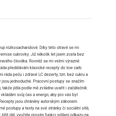
uji nízkosacharidově. Díky této stravě se mi
emise cukrovky. Již několik let jsem zcela bez
ravého člověka. Rovněž se mi velmi výrazně
Ráda předělávám klasické recepty do low carb
mi ráda peču i zdravé LC dezerty, tzn. bez cukru a
 jsou jednoduché. Pracovní postupy se snažím
 takže jídla podle mě zvládne uvařit i začátečník.
vkládám svůj čas a energii, aby pro vás byl
 Recepty jsou chráněny autorským zákonem.
mé postupy a texty na své stránky či sociální sítě;
šířit dál, využijte prosím funkci sdílení odkazu na