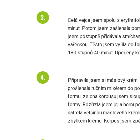
Celá vejce jsem spolu s erythritol
minut. Potom jsem zašlehala pom
jsem postupně přidávala smíchan
vařečkou. Těsto jsem vylila do fo
180 stupňů 40 minut. Upečený ko
Připravila jsem si máslový krém
prošlehala ručním mixérem do p
formu, ze dna korpusu jsem sloupl
formy. Rozřízla jsem jej a horní 
natřela většinou máslového krému
zbytkem krému. Korpus jsem zpět