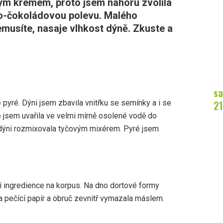
vým krémem, proto jsem nahoru zvolila
o-čokoládovou polevu. Malého
usíte, nasaje vlhkost dýně. Zkuste a
sa
21
 pyré. Dýni jsem zbavila vnitřku se semínky a i se
é jsem uvařila ve velmi mírně osolené vodě do
dýni rozmixovala tyčovým mixérem. Pyré jsem
ní ingredience na korpus. Na dno dortové formy
 pečící papír a obruč zevnitř vymazala máslem.