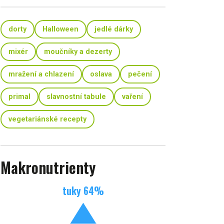
dorty
Halloween
jedlé dárky
mixér
moučníky a dezerty
mražení a chlazení
oslava
pečení
primal
slavnostní tabule
vaření
vegetariánské recepty
Makronutrienty
tuky
64
%