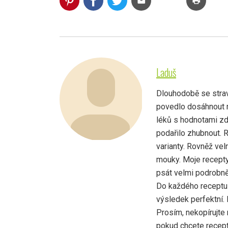
mail
print
Laduš
Dlouhodobě se strav
povedlo dosáhnout r
léků s hodnotami zd
podařilo zhubnout. 
varianty. Rovněž vel
mouky. Moje recepty
psát velmi podrobně,
Do každého receptu 
výsledek perfektní.
Prosím, nekopírujte 
pokud chcete recept 