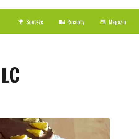
Soutěže
Recepty
Magazín
emoji_events
menu_book
newspaper
 LC