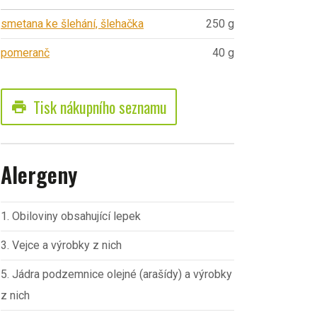
smetana ke šlehání, šlehačka
250 g
pomeranč
40 g
Tisk nákupního seznamu
print
Alergeny
1. Obiloviny obsahující lepek
3. Vejce a výrobky z nich
5. Jádra podzemnice olejné (arašídy) a výrobky
z nich