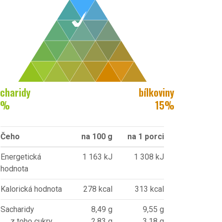
charidy
bílkoviny
%
15
%
Čeho
na 100 g
na 1 porci
Energetická
1 163 kJ
1 308 kJ
hodnota
Kalorická hodnota
278 kcal
313 kcal
Sacharidy
8,49 g
9,55 g
z toho cukry
2,83 g
3,18 g