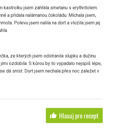
ém kastrolku jsem zahřála smetanu s erythritolem.
hně a přidala nalámanou čokoládu. Míchala jsem,
mota. Polevu jsem nalila na dort a vložila jsem jej
hla.
ečka, ze kterých jsem odstranila slupku a dužinu
 jimi ozdobila. S kůrou by to vypadalo nejspíš lépe,
co se dá sníst. Dort jsem nechala přes noc zaležet v
Hlasuj pro recept
thumb_up