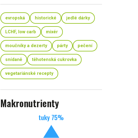
evropská
historické
jedlé dárky
LCHF, low carb
mixér
moučníky a dezerty
párty
pečení
snídaně
těhotenská cukrovka
vegetariánské recepty
Makronutrienty
tuky
75
%