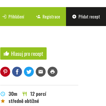
Přihlášení
Registrace
Přidat recept
login
person_add
add_circle
Hlasuj pro recept
thumb_up
mail
print
30m
12 porcí
schedule
restaurant
středně obtížné
star