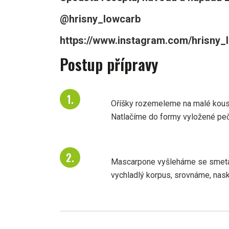
@hrisny_lowcarb
https://www.instagram.com/hrisny_l
Postup přípravy
Oříšky rozemeleme na malé kousk
Natlačíme do formy vyložené pe
Mascarpone vyšleháme se smeta
vychladlý korpus, srovnáme, nask