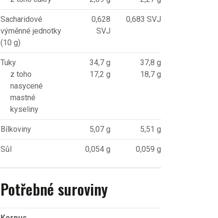
Sacharidové
0,628
0,683 SVJ
výměnné jednotky
SVJ
(10 g)
Tuky
34,7 g
37,8 g
z toho
17,2 g
18,7 g
nasycené
mastné
kyseliny
Bílkoviny
5,07 g
5,51 g
Sůl
0,054 g
0,059 g
Potřebné suroviny
Korpus