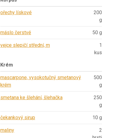
ořechy lískové
200
g
máslo čerstvé
50 g
vejce slepičí střední, m
1
kus
Krém
mascarpone, vysokotučný smetanový
500
krém
g
smetana ke šlehání, šlehačka
250
g
čekankový sirup
10 g
maliny
2
hrsti