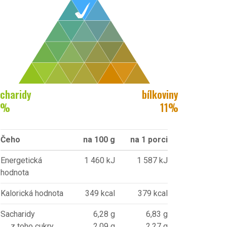
charidy
bílkoviny
%
11
%
Čeho
na 100 g
na 1 porci
Energetická
1 460 kJ
1 587 kJ
hodnota
Kalorická hodnota
349 kcal
379 kcal
Sacharidy
6,28 g
6,83 g
z toho cukry
2,09 g
2,27 g