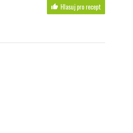
Hlasuj pro recept
thumb_up