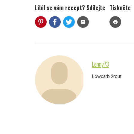
Líbil se vám recept? Sdílejte
Tiskněte
mail
print
Lenny73
Lowcarb žrout