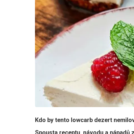
Kdo by tento lowcarb dezert nemilova
Spousta receptu, návodu a nápadů z