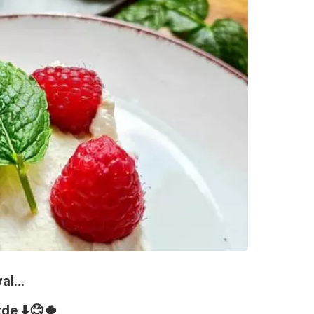
l...
de ⬇️😊🍀