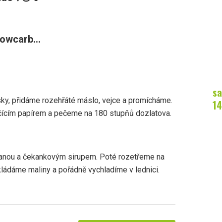
owcarb...
sa
y, přidáme rozehřáté máslo, vejce a promícháme.
14
čícím papírem a pečeme na 180 stupňů dozlatova.
nou a čekankovým sirupem. Poté rozetřeme na
ládáme maliny a pořádně vychladíme v lednici.