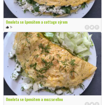
Omeleta se špenátem a cottage sýrem
1×
thumb_up
Omeleta se špenátem a mozzarellou