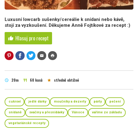
Luxusní lowcarb sušenky/cereálie k snídani nebo kávě,
stojí za vyzkoušení. Děkujeme Anně Fojtíkové za recept :)
Hlasuj pro recept
thumb_up
mail
print
20m
60 kusů
středně obtížné
schedule
restaurant
star
cukroví
jedlé dárky
moučníky a dezerty
párty
pečení
snídaně
svačiny a přesnídávky
Vánoce
vaříme ze základu
vegetariánské recepty