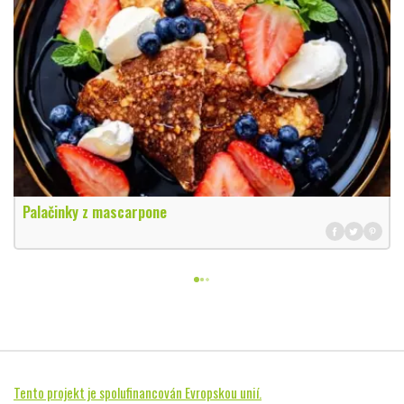
Palačinky z mascarpone
Tento projekt je spolufinancován Evropskou unií.