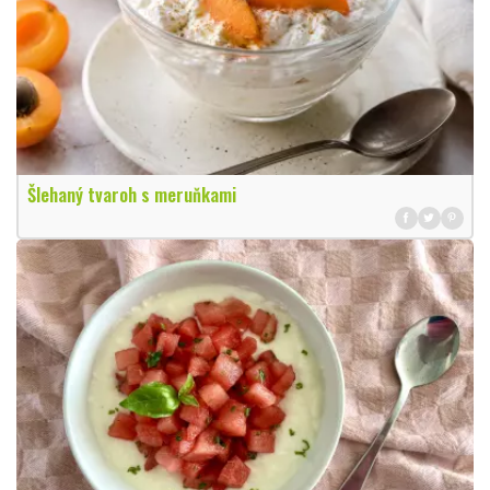
Šlehaný tvaroh s meruňkami