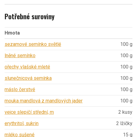
Potřebné suroviny
Hmota
sezamové semínko světlé
100 g
lněné semínko
100 g
ořechy vlašské mleté
100 g
slunečnicová semínka
100 g
máslo čerstvé
100 g
mouka mandlová z mandlových jader
100 g
vejce slepičí střední, m
2 kusy
erythritol, sukrin
2 lžičky
mléko sušené
15 g