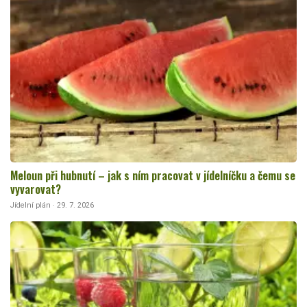
Meloun při hubnutí – jak s ním pracovat v jídelníčku a čemu se
vyvarovat?
Jídelní plán · 29. 7. 2026