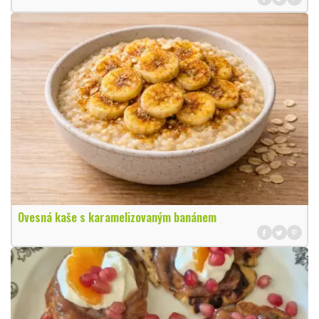
Ovesná kaše s karamelizovaným banánem