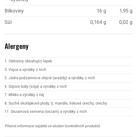
Bílkoviny
16 g
1,95 g
Sůl
0,164 g
0,02 g
Alergeny
1. Obiloviny obsahující lepek
3. Vejce a výrobky z nich
5. Jádra podzemnice olejné (arašídy) a výrobky z nich
6. Sójové boby (sója) a výrobky z nich
7. Mléko a výrobky z něj
8. Suché skořápkové plody, tj. mandle, lískové ořechy, ořechy
11. Sezamová semena (sezam) a výrobky z nich
Přesné informace najdete ve složení konkrétních produktů