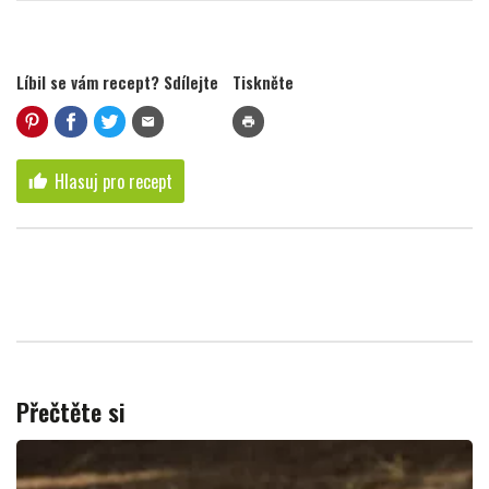
Líbil se vám recept? Sdílejte
Tiskněte
mail
print
Hlasuj pro recept
thumb_up
Přečtěte si