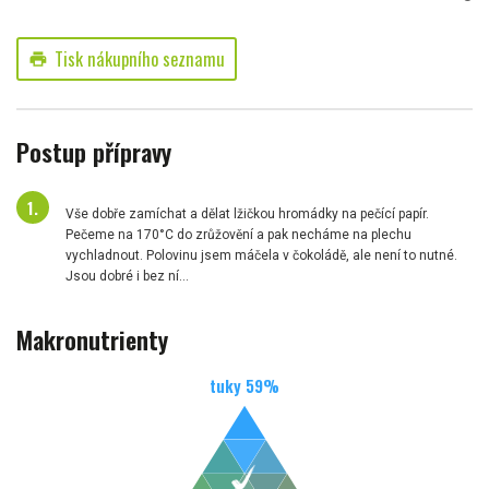
Tisk nákupního seznamu
print
Postup přípravy
Vše dobře zamíchat a dělat lžičkou hromádky na pečící papír.
Pečeme na 170°C do zrůžovění a pak necháme na plechu
vychladnout. Polovinu jsem máčela v čokoládě, ale není to nutné.
Jsou dobré i bez ní...
Makronutrienty
tuky
59
%