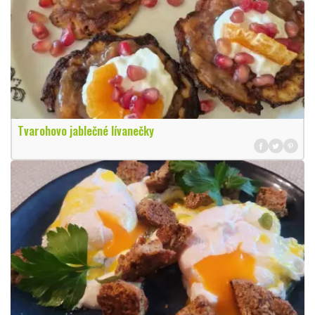
Tvarohovo jablečné lívanečky