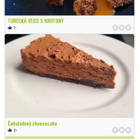
TURECKÁ VEJCE S KRUTONY
1×
thumb_up
Čokoládový cheesecake
3×
thumb_up