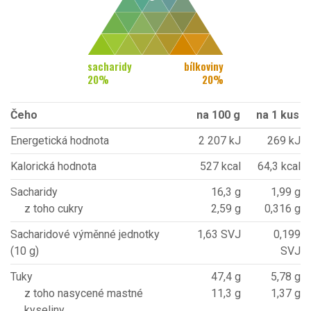
sacharidy
bílkoviny
20
%
20
%
Čeho
na 100 g
na 1 kus
Energetická hodnota
2 207 kJ
269 kJ
Kalorická hodnota
527 kcal
64,3 kcal
Sacharidy
16,3 g
1,99 g
z toho cukry
2,59 g
0,316 g
Sacharidové výměnné jednotky
1,63 SVJ
0,199
(10 g)
SVJ
Tuky
47,4 g
5,78 g
z toho nasycené mastné
11,3 g
1,37 g
kyseliny