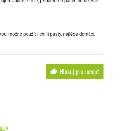
majda. Jakmile to je, přidáme do pánve nudle, vše
kou, možno použít i chilli pasty, nejlépe domácí.
Hlasuj pro recept
thumb_up
anky