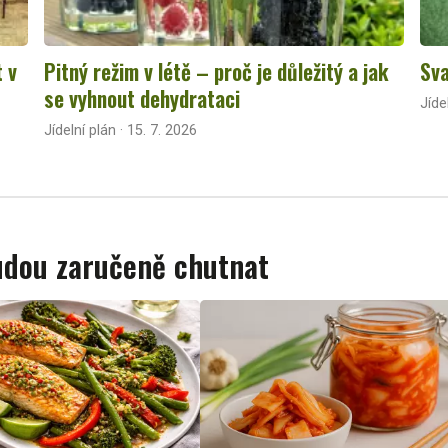
t v
Pitný režim v létě – proč je důležitý a jak
Sva
se vyhnout dehydrataci
Jíde
Jídelní plán · 15. 7. 2026
budou zaručeně chutnat