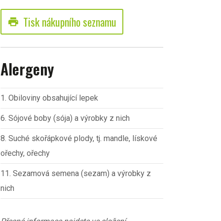
Tisk nákupního seznamu
print
Alergeny
1. Obiloviny obsahující lepek
6. Sójové boby (sója) a výrobky z nich
8. Suché skořápkové plody, tj. mandle, lískové
ořechy, ořechy
11. Sezamová semena (sezam) a výrobky z
nich