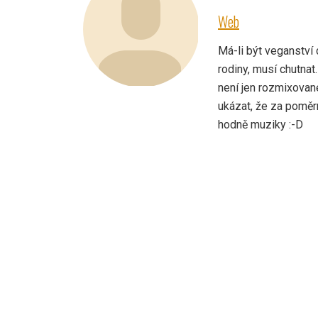
Web
Má-li být veganství 
rodiny, musí chutna
není jen rozmixovan
ukázat, že za poměr
hodně muziky :-D