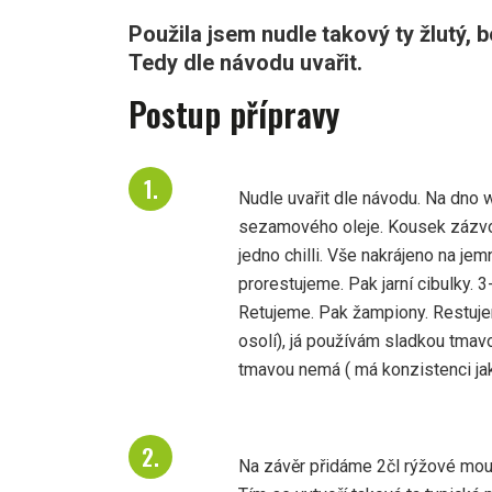
Použila jsem nudle takový ty žlutý, b
Tedy dle návodu uvařit.
Postup přípravy
Nudle uvařit dle návodu. Na dno
sezamového oleje. Kousek zázvoru
jedno chilli. Vše nakrájeno na je
prorestujeme. Pak jarní cibulky. 
Retujeme. Pak žampiony. Restuje
osolí), já používám sladkou tmav
tmavou nemá ( má konzistenci jak
Na závěr přidáme 2čl rýžové mou