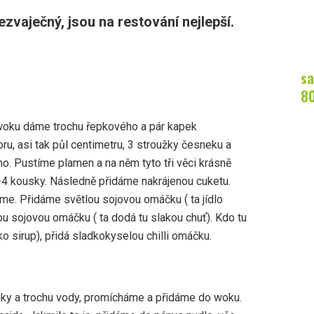
ezvaječný, jsou na restování nejlepší.
sa
8
 woku dáme trochu řepkového a pár kapek
, asi tak půl centimetru, 3 stroužky česneku a
mno. Pustíme plamen a na něm tyto tři věci krásně
3-4 kousky. Následně přidáme nakrájenou cuketu.
me. Přidáme světlou sojovou omáčku ( ta jídlo
ou sojovou omáčku ( ta dodá tu slakou chuť). Kdo tu
o sirup), přidá sladkokyselou chilli omáčku.
ky a trochu vody, promícháme a přidáme do woku.