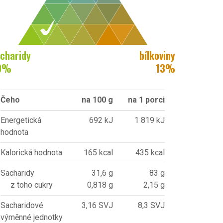
charidy
bílkoviny
0
%
13
%
Čeho
na 100 g
na 1 porci
Energetická
692 kJ
1 819 kJ
hodnota
Kalorická hodnota
165 kcal
435 kcal
Sacharidy
31,6 g
83 g
z toho cukry
0,818 g
2,15 g
Sacharidové
3,16 SVJ
8,3 SVJ
výměnné jednotky