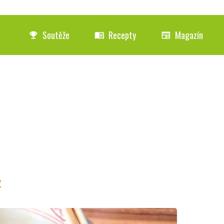
Soutěže
Recepty
Magazín
emoji_events
menu_book
newspaper
y