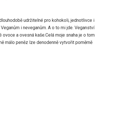
dlouhodobě udržitelné pro kohokoli, jednotlivce i
t. Veganům i neveganům. A o to mi jde. Veganství
é ovoce a ovesná kaše.Celá moje snaha je o tom
ně málo peněz lze denodenně vytvořit poměrně