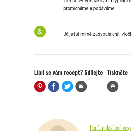
Tím se vytvoří taková ta typická 
promícháme a podáváme.
Já ještě mírně zasypala chili vloč
Líbil se vám recept? Sdílejte
Tiskněte
mail
print
Deník pološílené veg