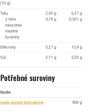
(10 g)
Tuky
2,43 g
6,37 g
z toho
0,19 g
0,501 g
nasycené
mastné
kyseliny
Bílkoviny
5,27 g
13,9 g
Sůl
2,11 g
5,55 g
Potřebné suroviny
Nudle
nudle asijské bezvaječné
400 g