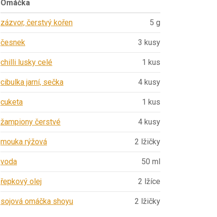
Omáčka
zázvor, čerstvý kořen
5 g
česnek
3 kusy
chilli lusky celé
1 kus
cibulka jarní, sečka
4 kusy
cuketa
1 kus
žampiony čerstvé
4 kusy
mouka rýžová
2 lžičky
voda
50 ml
řepkový olej
2 lžíce
sojová omáčka shoyu
2 lžičky