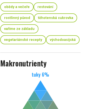
obědy a večeře
restování
rostlinný původ
těhotenská cukrovka
vaříme ze základu
vegetariánské recepty
východoasijská
Makronutrienty
tuky
6
%