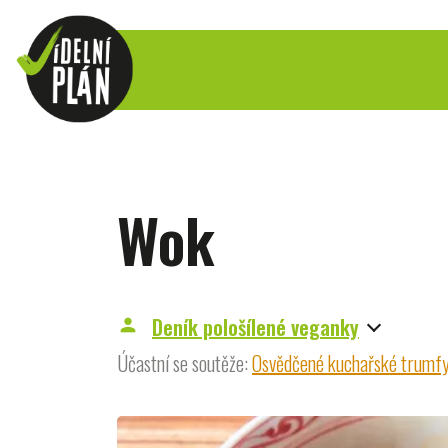
Wok
Deník pološílené veganky
person
Účastní se soutěže:
Osvědčené kuchařské trumf