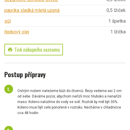
paprika sladká mletá uzená
0,5 lžiček
sůl
1 špetka
řepkový olej
1 lžička
Tisk nákupního seznamu
print
Postup přípravy
Ostrým nožem nařežeme kůži do čtverců. Řezy vedeme asi 2 cm
od sebe. Dáváme pozor, abychom neřízli moc hluboko a nenařízli
maso. Koleno naložíme do vody se solí. Roztok by měl být 30%.
Koleno musí být cele ponořené v roztoku. Necháme v chladničce
cca 48 hodin.