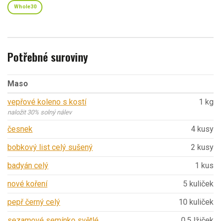
Whole30
Potřebné suroviny
Maso
vepřové koleno s kostí
1 kg
naložit 30% solný nálev
česnek
4 kusy
bobkový list celý sušený
2 kusy
badyán celý
1 kus
nové koření
5 kuliček
pepř černý celý
10 kuliček
sezamové semínko světlé
0,5 lžiček