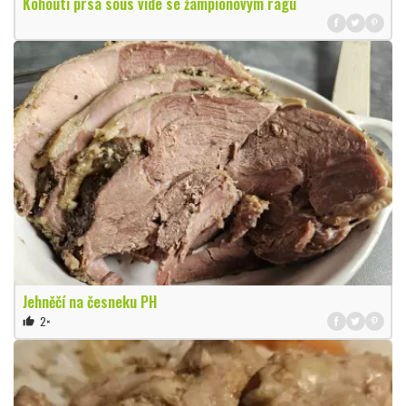
Kohoutí prsa sous vide se žampionovým ragú
Jehněčí na česneku PH
2×
thumb_up