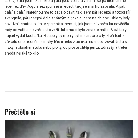
čas, zjistila jsem, že některá jídla jsou dobrá a všichni se po nich cítíme
lépe než dřív. Abych nezapomněla recept, tak jsem si ho zapsala. A pak
další a další. Najednou mě to začalo bavit, tak jsem pár receptů a fotografií
zveřejnila, pár receptů dala známým a čekala jsem na ohlasy. Ohlasy byly
pozitivní, chutnalo jim. Vzpomněla jsem si, jak jsem si zpočátku nevěděla
rady co vařit a hlavně jak to vařit. Informací bylo zoufale málo. A byl tady
nápad vydat kuchařku. Recepty by mohly být inspirací pro ty, kteří buď z
důvodu onemocnění slinivky břišní nebo žlučníku musí dodržovat dietu s
nízkým obsahem tuku nebo pro ty, co prostě chtějí jen žít zdravěji a třeba
shodit nějaké to kilo.
Přečtěte si