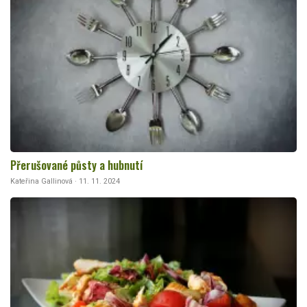
Přerušované půsty a hubnutí
Kateřina Gallinová · 11. 11. 2024