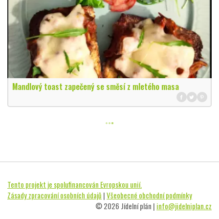
Mandlový toast zapečený se směsí z mletého masa
Tento projekt je spolufinancován Evropskou unií.
Zásady zpracování osobních údajů
|
Všeobecné obchodní podmínky
© 2026 Jídelní plán |
info@jidelniplan.cz