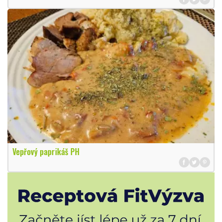
Vepřový paprikáš PH