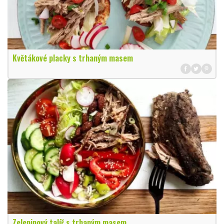
Květákové placky s trhaným masem
Zeleninový talíř s trhaným masem