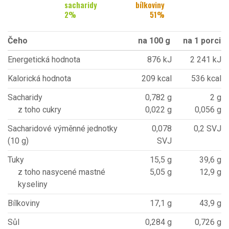
sacharidy
bílkoviny
2
%
51
%
Čeho
na 100 g
na 1 porci
Energetická hodnota
876 kJ
2 241 kJ
Kalorická hodnota
209 kcal
536 kcal
Sacharidy
0,782 g
2 g
z toho cukry
0,022 g
0,056 g
Sacharidové výměnné jednotky
0,078
0,2 SVJ
(10 g)
SVJ
Tuky
15,5 g
39,6 g
z toho nasycené mastné
5,05 g
12,9 g
kyseliny
Bílkoviny
17,1 g
43,9 g
Sůl
0,284 g
0,726 g