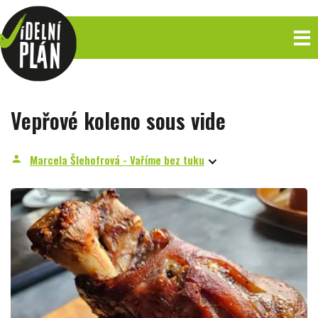
Vepřové koleno sous vide
Marcela Šlehofrová - Vaříme bez tuku
person