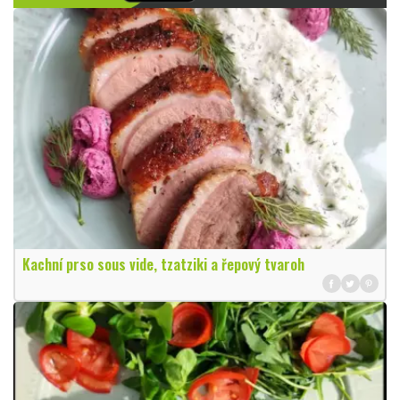
Kachní prso sous vide, tzatziki a řepový tvaroh