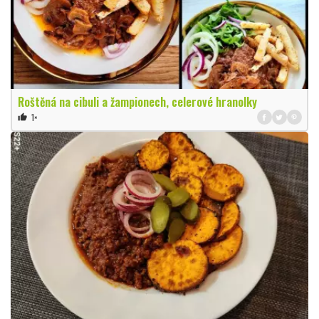
Roštěná na cibuli a žampionech, celerové hranolky
1×
thumb_up