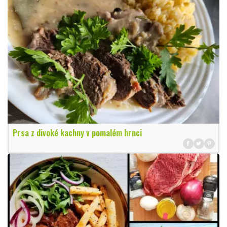
Prsa z divoké kachny v pomalém hrnci