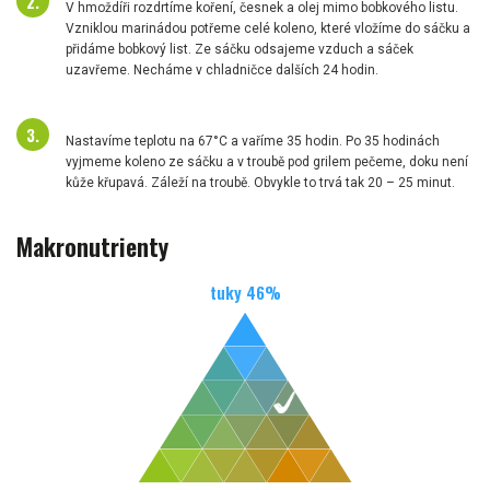
V hmoždíři rozdrtíme koření, česnek a olej mimo bobkového listu.
Vzniklou marinádou potřeme celé koleno, které vložíme do sáčku a
přidáme bobkový list. Ze sáčku odsajeme vzduch a sáček
uzavřeme. Necháme v chladničce dalších 24 hodin.
Nastavíme teplotu na 67°C a vaříme 35 hodin. Po 35 hodinách
vyjmeme koleno ze sáčku a v troubě pod grilem pečeme, doku není
kůže křupavá. Záleží na troubě. Obvykle to trvá tak 20 – 25 minut.
Makronutrienty
tuky
46
%