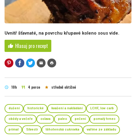
Uvnitř šťavnaté, na povrchu křupavé koleno sous vide.
Hlasuj pro recept
thumb_up
mail
print
10h
4 porce
středně obtížné
schedule
restaurant
star
dušení
historické
kvašení a nakládání
LCHF, low carb
obědy a večeře
oslava
paleo
pečení
pomalý hrnec
primal
Silvestr
těhotenská cukrovka
vaříme ze základu