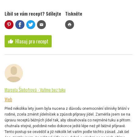
Líbil se vám recept? Sdílejte
Tiskněte
mail
print
Hlasuj pro recept
thumb_up
Marcela Šlehofrová - Vaříme bez tuku
Web
Před několika lety jsem byla nucena z důvodu onemocnění slinivky břišní v
rodině, zcela změnit jídelníček a způsob přípravy jídel. Zaměřila jsem se na
úpravu receptů běžných jídel tak, aby obsahovala co nejméně tuku a přitom
chutnala stejně, podobně nebo dokonce ještě lépe než při běžné přípravě.
Tento postup se osvědčil a již několik let vařím podle těchto zásad. Jak šel