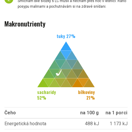
Smíchám bílé složky s LC musli a nechám přes noc v lednici. Ráno
posypu malinami a pochutnávám si na zdravé snídani.
Makronutrienty
tuky
27
%
sacharidy
bílkoviny
52
%
21
%
Čeho
na 100 g
na 1 porci
Energetická hodnota
488 kJ
1 173 kJ