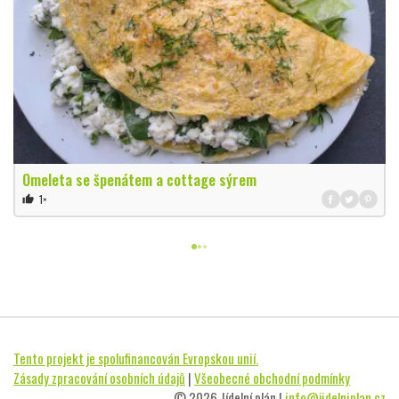
Omeleta se špenátem a cottage sýrem
1×
thumb_up
Tento projekt je spolufinancován Evropskou unií.
Zásady zpracování osobních údajů
|
Všeobecné obchodní podmínky
© 2026 Jídelní plán |
info@jidelniplan.cz