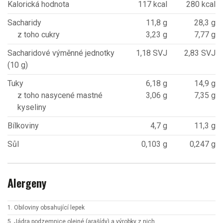
Kalorická hodnota
117 kcal
280 kcal
Sacharidy
11,8 g
28,3 g
z toho cukry
3,23 g
7,77 g
Sacharidové výměnné jednotky
1,18 SVJ
2,83 SVJ
(10 g)
Tuky
6,18 g
14,9 g
z toho nasycené mastné
3,06 g
7,35 g
kyseliny
Bílkoviny
4,7 g
11,3 g
Sůl
0,103 g
0,247 g
Alergeny
1. Obiloviny obsahující lepek
5. Jádra podzemnice olejné (arašídy) a výrobky z nich