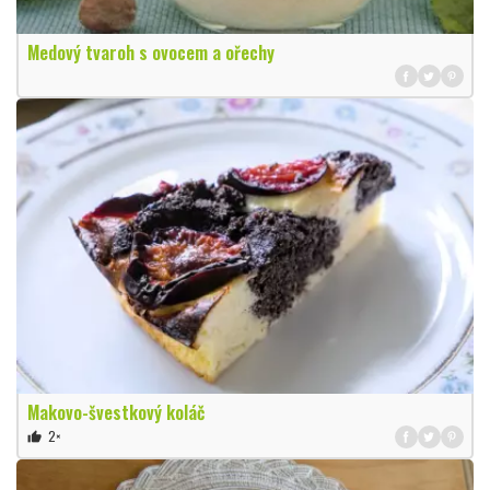
Medový tvaroh s ovocem a ořechy
Makovo-švestkový koláč
2×
thumb_up