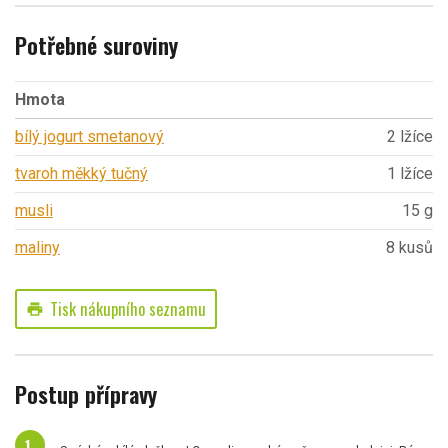
Potřebné suroviny
Hmota
bílý jogurt smetanový
2 lžíce
tvaroh měkký tučný
1 lžíce
musli
15 g
maliny
8 kusů
Tisk nákupního seznamu
print
Postup přípravy