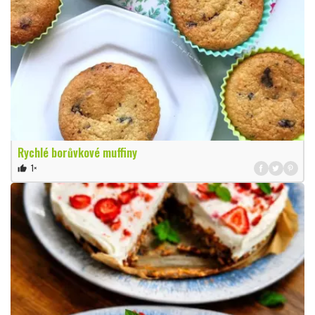
Rychlé borůvkové muffiny
1×
thumb_up