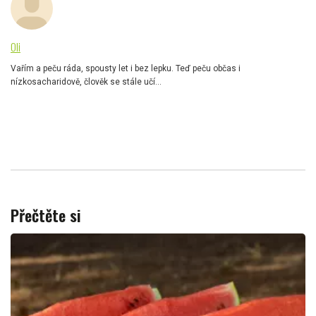
Oli
Vařím a peču ráda, spousty let i bez lepku. Teď peču občas i
nízkosacharidově, člověk se stále učí...
Přečtěte si