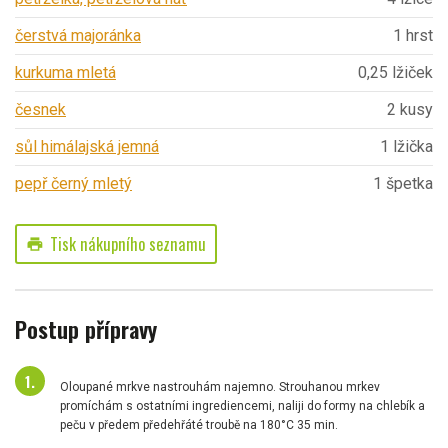
čerstvá majoránka
1 hrst
kurkuma mletá
0,25 lžiček
česnek
2 kusy
sůl himálajská jemná
1 lžička
pepř černý mletý
1 špetka
Tisk nákupního seznamu
print
Postup přípravy
Oloupané mrkve nastrouhám najemno. Strouhanou mrkev
promíchám s ostatními ingrediencemi, naliji do formy na chlebík a
peču v předem předehřáté troubě na 180°C 35 min.