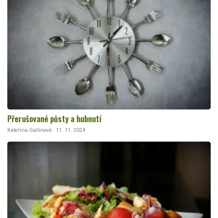
Přerušované půsty a hubnutí
Kateřina Gallinová · 11. 11. 2024