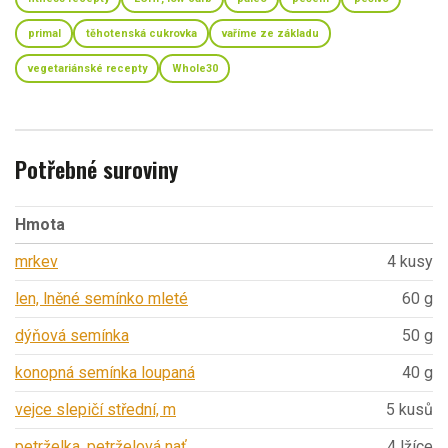
primal
těhotenská cukrovka
vaříme ze základu
vegetariánské recepty
Whole30
Potřebné suroviny
Hmota
mrkev
4 kusy
len, lněné semínko mleté
60 g
dýňová semínka
50 g
konopná semínka loupaná
40 g
vejce slepičí střední, m
5 kusů
petrželka, petrželová nať
4 lžíce