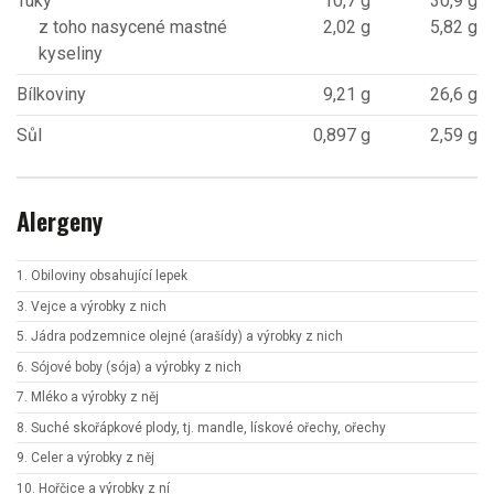
Tuky
10,7 g
30,9 g
z toho nasycené mastné
2,02 g
5,82 g
kyseliny
Bílkoviny
9,21 g
26,6 g
Sůl
0,897 g
2,59 g
Alergeny
1. Obiloviny obsahující lepek
3. Vejce a výrobky z nich
5. Jádra podzemnice olejné (arašídy) a výrobky z nich
6. Sójové boby (sója) a výrobky z nich
7. Mléko a výrobky z něj
8. Suché skořápkové plody, tj. mandle, lískové ořechy, ořechy
9. Celer a výrobky z něj
10. Hořčice a výrobky z ní