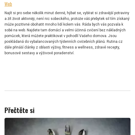
Web
Najít si pro sebe několik minut denně, hýbat se, vybírat si zdravější potraviny
a žít život aktivněji, není nic sobeckého, protože váš přebytek sil tím získaný
může pozitivně obohatit mnoho lidí kolem vás. Ráda bych vás pozvala k
sobě na web. Najdete tam domácí a velmi účinná cvičení bez nákladných
pomůcek, která můžete praktikovat v pohodlí Vašeho domova. Jsou
poskládaná do vybalancovaných týdenních cvičebních plánů. Rutina.cz
dále přináší články z oblasti výživy, fitness a wellness, zdravé recepty,
bonusové sestavy a výživové poradenství.
Přečtěte si