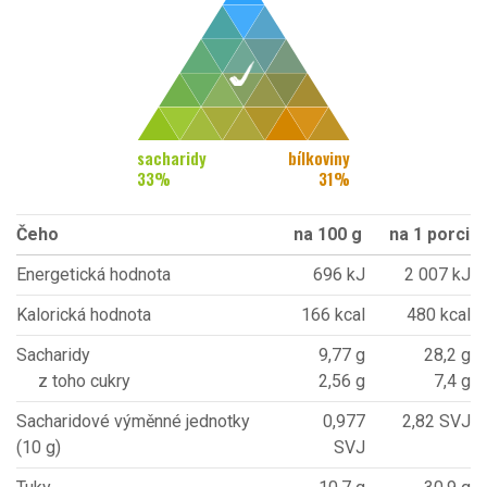
sacharidy
bílkoviny
33
%
31
%
Čeho
na 100 g
na 1 porci
Energetická hodnota
696 kJ
2 007 kJ
Kalorická hodnota
166 kcal
480 kcal
Sacharidy
9,77 g
28,2 g
z toho cukry
2,56 g
7,4 g
Sacharidové výměnné jednotky
0,977
2,82 SVJ
(10 g)
SVJ