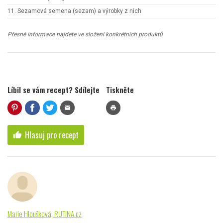
11. Sezamová semena (sezam) a výrobky z nich
Přesné informace najdete ve složení konkrétních produktů
Líbil se vám recept? Sdílejte
Tiskněte
mail
print
Hlasuj pro recept
thumb_up
Marie Hloušková, RUTINA.cz