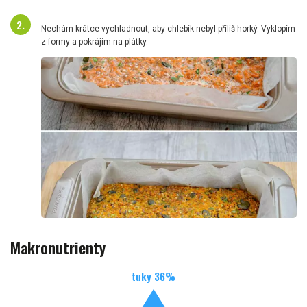
Nechám krátce vychladnout, aby chlebík nebyl příliš horký. Vyklopím
z formy a pokrájím na plátky.
Makronutrienty
tuky
36
%