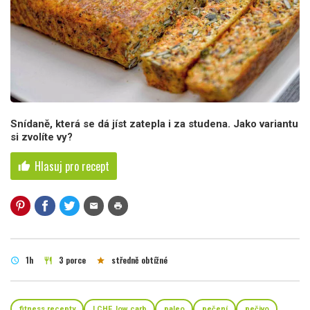
Snídaně, která se dá jíst zatepla i za studena. Jako variantu
si zvolíte vy?
Hlasuj pro recept
thumb_up
mail
print
1h
3 porce
středně obtížné
schedule
restaurant
star
fitness recepty
LCHF, low carb
paleo
pečení
pečivo