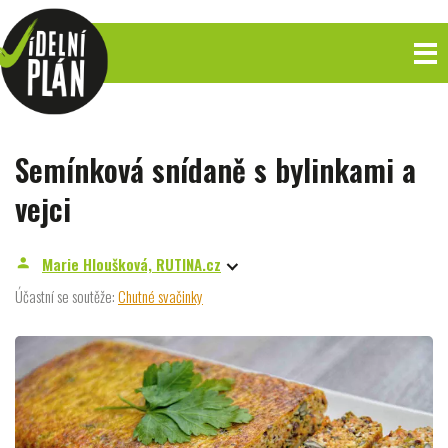
Semínková snídaně s bylinkami a
vejci
Marie Hloušková, RUTINA.cz
person
Účastní se soutěže:
Chutné svačinky