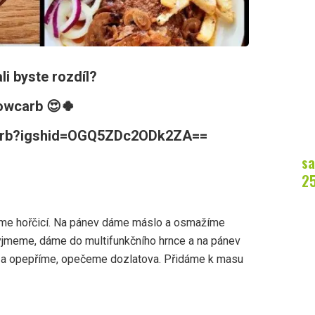
li byste rozdíl?
lowcarb 😍🍀
wcarb?igshid=OGQ5ZDc2ODk2ZA==
sa
2
me hořčicí. Na pánev dáme máslo a osmažíme
jmeme, dáme do multifunkčního hrnce a na pánev
e a opepříme, opečeme dozlatova. Přidáme k masu