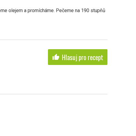
ijeme olejem a promícháme. Pečeme na 190 stupňů
Hlasuj pro recept
thumb_up