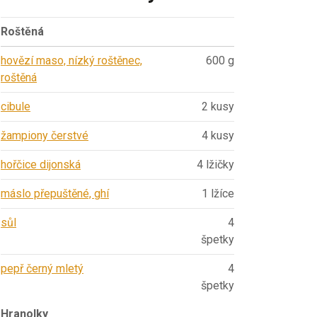
Roštěná
hovězí maso, nízký roštěnec,
600 g
roštěná
cibule
2 kusy
žampiony čerstvé
4 kusy
hořčice dijonská
4 lžičky
máslo přepuštěné, ghí
1 lžíce
sůl
4
špetky
pepř černý mletý
4
špetky
Hranolky