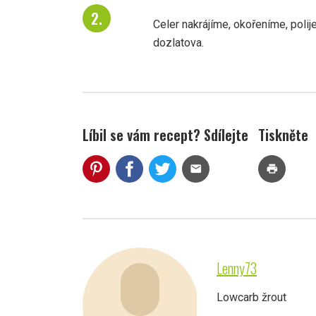
Celer nakrájíme, okořeníme, pol
dozlatova.
Líbil se vám recept? Sdílejte
Tiskněte
mail
print
Lenny73
Lowcarb žrout