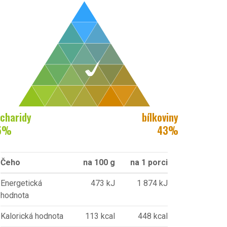
charidy
bílkoviny
5
%
43
%
Čeho
na 100 g
na 1 porci
Energetická
473 kJ
1 874 kJ
hodnota
Kalorická hodnota
113 kcal
448 kcal