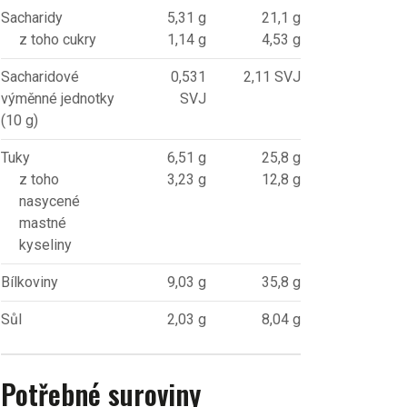
Sacharidy
5,31 g
21,1 g
z toho cukry
1,14 g
4,53 g
Sacharidové
0,531
2,11 SVJ
výměnné jednotky
SVJ
(10 g)
Tuky
6,51 g
25,8 g
z toho
3,23 g
12,8 g
nasycené
mastné
kyseliny
Bílkoviny
9,03 g
35,8 g
Sůl
2,03 g
8,04 g
Potřebné suroviny