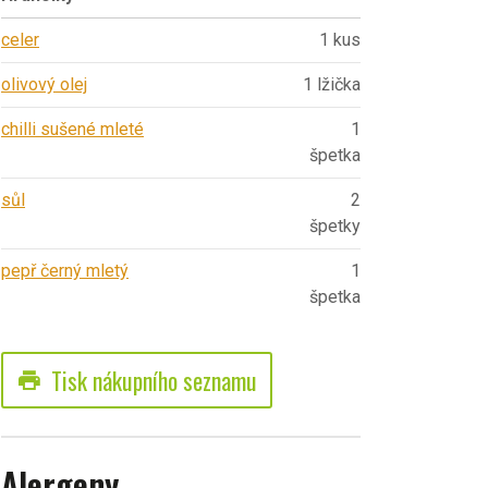
celer
1 kus
olivový olej
1 lžička
chilli sušené mleté
1
špetka
sůl
2
špetky
pepř černý mletý
1
špetka
Tisk nákupního seznamu
print
Alergeny