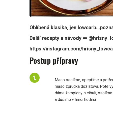
Oblíbená klasika, jen lowcarb...pozna
Další recepty a návody ➡️ @hrisny_
https://instagram.com/hrisny_lo
Postup přípravy
Maso osolíme, opepříme a potře
maso zprudka dozlatova. Poté vy
dáme žampiony s cibulí, osolím
a dusíme v hrnci hodinu.