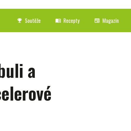
Soutěže
Recepty
Magazín
emoji_events
menu_book
newspaper
buli a
elerové