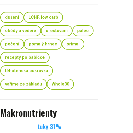
dušení
LCHF, low carb
obědy a večeře
orestování
paleo
pečení
pomalý hrnec
primal
recepty po babičce
těhotenská cukrovka
vaříme ze základu
Whole30
Makronutrienty
tuky
31
%