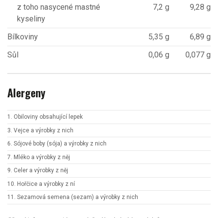
z toho nasycené mastné
7,2 g
9,28 g
kyseliny
Bílkoviny
5,35 g
6,89 g
Sůl
0,06 g
0,077 g
Alergeny
1. Obiloviny obsahující lepek
3. Vejce a výrobky z nich
6. Sójové boby (sója) a výrobky z nich
7. Mléko a výrobky z něj
9. Celer a výrobky z něj
10. Hořčice a výrobky z ní
11. Sezamová semena (sezam) a výrobky z nich