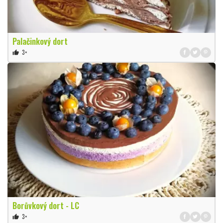
Palačinkový dort
3×
thumb_up
Borůvkový dort - LC
3×
thumb_up