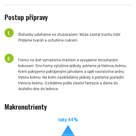
Postup přípravy
Šlehačku ušleháme se ztužovačem. Může zůstat trochu řidší.
Přidáme tvaroh a ochutíme cukrem.
Formu na dort vymažeme máslem a vysypeme strouhaným
kokosem. Dno formy vyložíme piškoty, potřeme je třetinou krému.
Krém pokryjeme pokrájenými jahodami a opět navrstvíme jednu
třetinu krému. Na krém naskládáme piškoty a potřeme poslední
třetinou krému. Ozdobíme podle vlastní fantazie a dáme do
druhého dne do lednice.
Makronutrienty
tuky
44
%