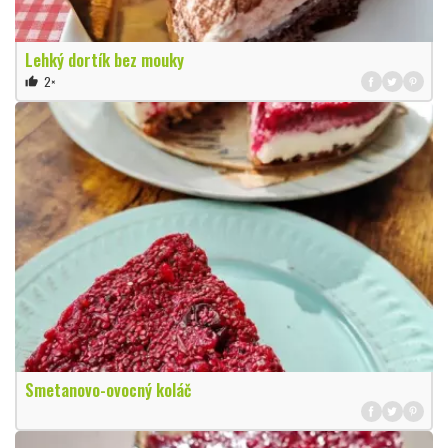
Lehký dortík bez mouky
2×
thumb_up
Smetanovo-ovocný koláč