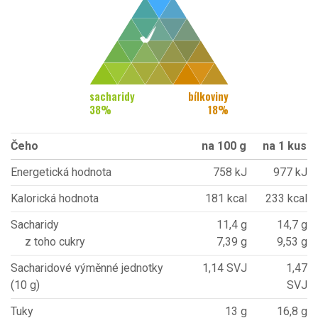
sacharidy
bílkoviny
38
%
18
%
Čeho
na 100 g
na 1 kus
Energetická hodnota
758 kJ
977 kJ
Kalorická hodnota
181 kcal
233 kcal
Sacharidy
11,4 g
14,7 g
z toho cukry
7,39 g
9,53 g
Sacharidové výměnné jednotky
1,14 SVJ
1,47
(10 g)
SVJ
Tuky
13 g
16,8 g