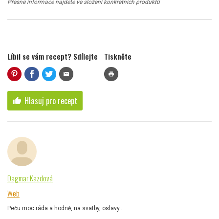
Přesné informace najdete ve složení konkrétních produktů
Líbil se vám recept? Sdílejte
Tiskněte
mail
print
Hlasuj pro recept
thumb_up
Dagmar Kazdová
Web
Peču moc ráda a hodně, na svatby, oslavy...