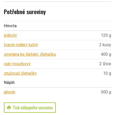
Potřebné suroviny
Hmota
piškoty
120 g
tvaroh měkký tučný
2 kusy
smetana ke šlehání, šlehačka
400 g
cukr moučkový
2 lžíce
ztužovač šlehačky
10 g
Náplň
jahody
500 g
Tisk nákupního seznamu
print