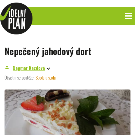
Nepečený jahodový dort
Dagmar Kazdová
person
Účastní se soutěže:
Spolu u stolu