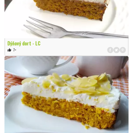
Dýňový dort - LC
7×
thumb_up