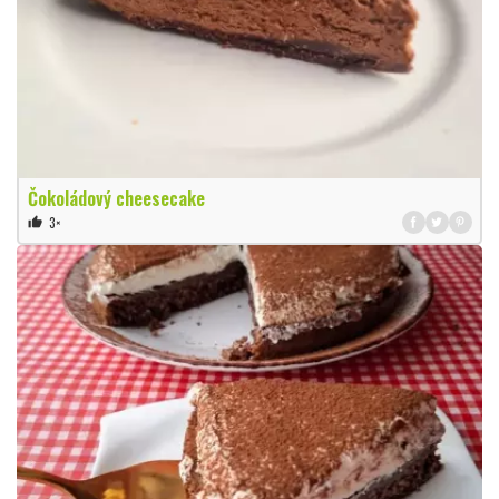
Čokoládový cheesecake
3×
thumb_up