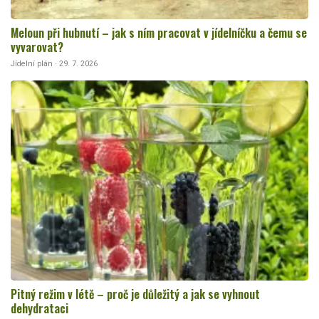
Meloun při hubnutí – jak s ním pracovat v jídelníčku a čemu se
vyvarovat?
Jídelní plán · 29. 7. 2026
Pitný režim v létě – proč je důležitý a jak se vyhnout
dehydrataci