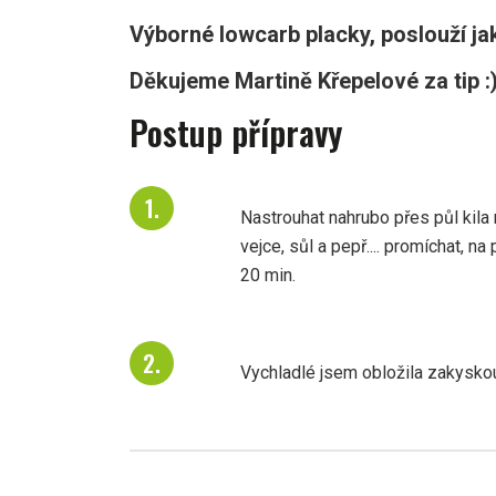
Výborné lowcarb placky, poslouží ja
Děkujeme Martině Křepelové za tip :
Postup přípravy
Nastrouhat nahrubo přes půl kila 
vejce, sůl a pepř.... promíchat, n
20 min.
Vychladlé jsem obložila zakyskou,