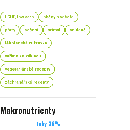
LCHF, low carb
obědy a večeře
párty
pečení
primal
snídaně
těhotenská cukrovka
vaříme ze základu
vegetariánské recepty
záchranářské recepty
Makronutrienty
tuky
36
%