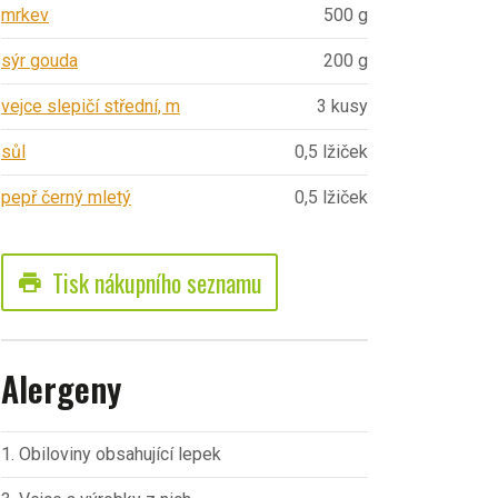
mrkev
500 g
sýr gouda
200 g
vejce slepičí střední, m
3 kusy
sůl
0,5 lžiček
pepř černý mletý
0,5 lžiček
Tisk nákupního seznamu
print
Alergeny
1. Obiloviny obsahující lepek