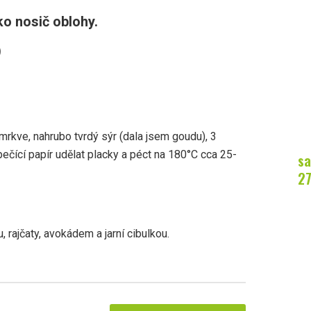
ko nosič oblohy.
)
mrkve, nahrubo tvrdý sýr (dala jsem goudu), 3
a pečící papír udělat placky a péct na 180°C cca 25-
sa
2
 rajčaty, avokádem a jarní cibulkou.