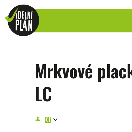
Mrkvové plack
LC
Oli
person