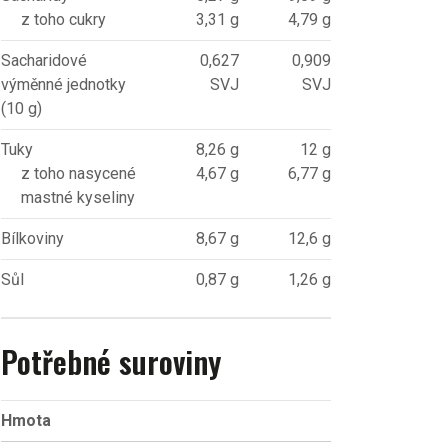
z toho cukry
3,31 g
4,79 g
Sacharidové
0,627
0,909
výměnné jednotky
SVJ
SVJ
(10 g)
Tuky
8,26 g
12 g
z toho nasycené
4,67 g
6,77 g
mastné kyseliny
Bílkoviny
8,67 g
12,6 g
Sůl
0,87 g
1,26 g
Potřebné suroviny
Hmota