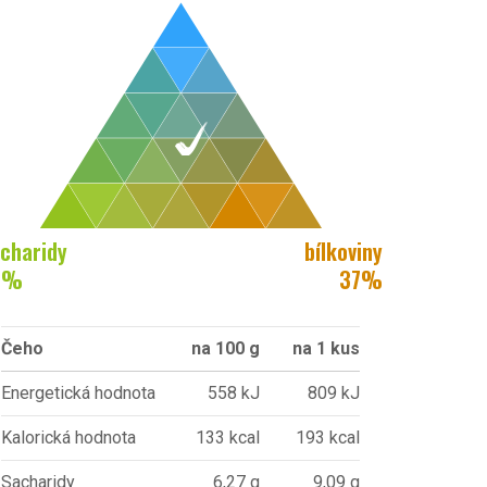
charidy
bílkoviny
7
%
37
%
Čeho
na 100 g
na 1 kus
Energetická hodnota
558 kJ
809 kJ
Kalorická hodnota
133 kcal
193 kcal
Sacharidy
6,27 g
9,09 g