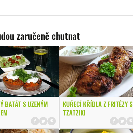
budou zaručeně chutnat
Ý BATÁT S UZENÝM
KUŘECÍ KŘÍDLA Z FRITÉZY S
SEM
TZATZIKI