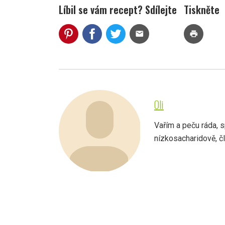
Líbil se vám recept? Sdílejte
Tiskněte
mail
print
Oli
Vařím a peču ráda, s
nízkosacharidově, člo