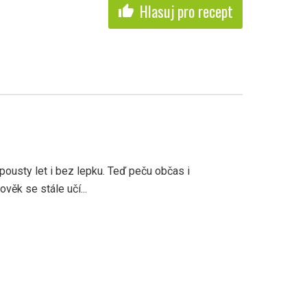
Hlasuj pro recept
thumb_up
pousty let i bez lepku. Teď peču občas i
věk se stále učí...