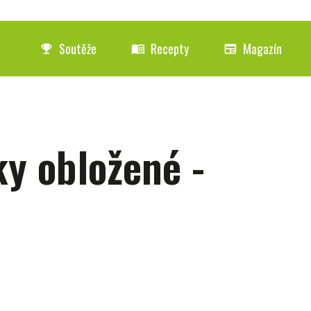
Soutěže
Recepty
Magazín
emoji_events
menu_book
newspaper
y obložené -