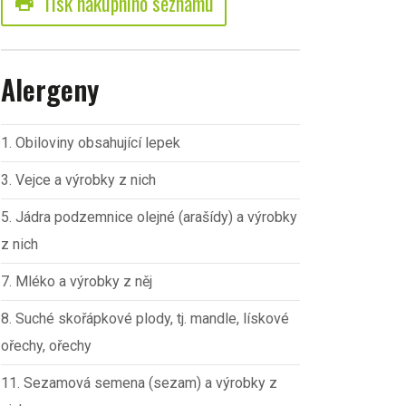
Tisk nákupního seznamu
print
Alergeny
1. Obiloviny obsahující lepek
3. Vejce a výrobky z nich
5. Jádra podzemnice olejné (arašídy) a výrobky
z nich
7. Mléko a výrobky z něj
8. Suché skořápkové plody, tj. mandle, lískové
ořechy, ořechy
11. Sezamová semena (sezam) a výrobky z