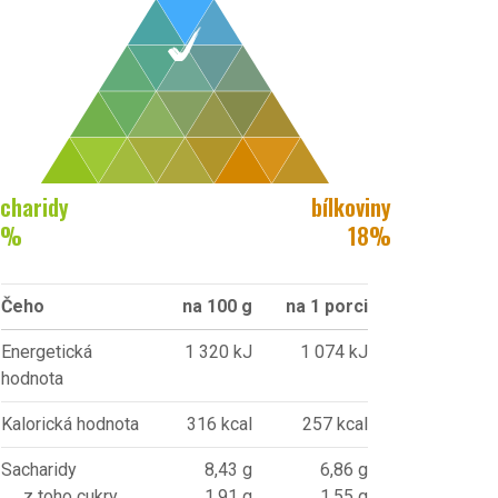
charidy
bílkoviny
%
18
%
Čeho
na 100 g
na 1 porci
Energetická
1 320 kJ
1 074 kJ
hodnota
Kalorická hodnota
316 kcal
257 kcal
Sacharidy
8,43 g
6,86 g
z toho cukry
1,91 g
1,55 g