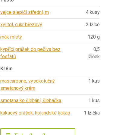
vejce slepičí střední, m
4 kusy
xylitol, cukr březový
2 lžíce
mák mletý
120 g
kypřící prášek do pečiva bez
0,5
fosfátů
lžiček
Krém
mascarpone, vysokotučný
1 kus
smetanový krém
smetana ke šlehání, šlehačka
1 kus
kakaový prášek, holandské kakao
1 lžička