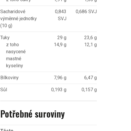
Sacharidové
0,843
0,686 SVJ
výměnné jednotky
SVJ
(10 g)
Tuky
29 g
23,6 g
z toho
14,9 g
12,1 g
nasycené
mastné
kyseliny
Bílkoviny
7,96 g
6,47 g
Sůl
0,193 g
0,157 g
Potřebné suroviny
Těsto