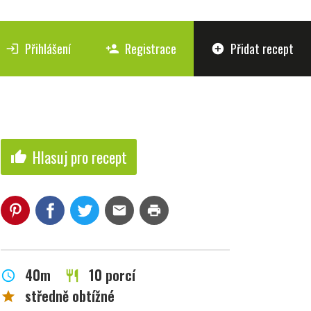
Přihlášení
Registrace
Přidat recept
login
person_add
add_circle
Hlasuj pro recept
thumb_up
mail
print
40m
10 porcí
schedule
restaurant
středně obtížné
star