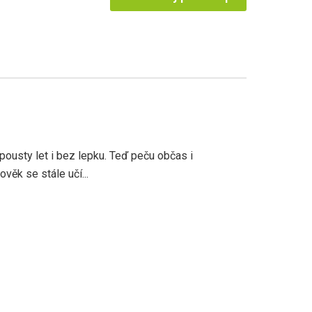
pousty let i bez lepku. Teď peču občas i
věk se stále učí...