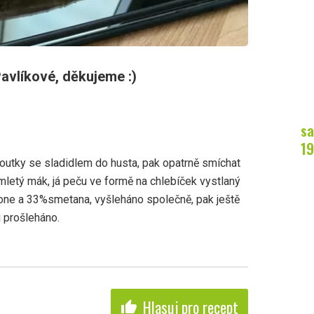
avlíkové, děkujeme :)
sa
19
loutky se sladidlem do husta, pak opatrně smíchat
mletý mák, já peču ve formě na chlebíček vystlaný
ne a 33%smetana, vyšleháno společně, pak ještě
i prošleháno.
Hlasuj pro recept
thumb_up