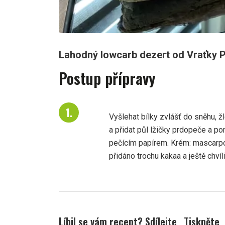
Lahodný lowcarb dezert od Vraťky P
Postup přípravy
Vyšlehat bílky zvlášť do sněhu, ž
a přidat půl lžičky prdopeče a po
pečícím papírem. Krém: mascarpo
přidáno trochu kakaa a ještě chvíl
Líbil se vám recept? Sdílejte
Tiskněte