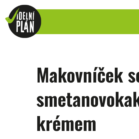
Makovníček s
smetanovoka
krémem