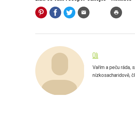
mail
print
Oli
Vařím a peču ráda, s
nízkosacharidově, člo