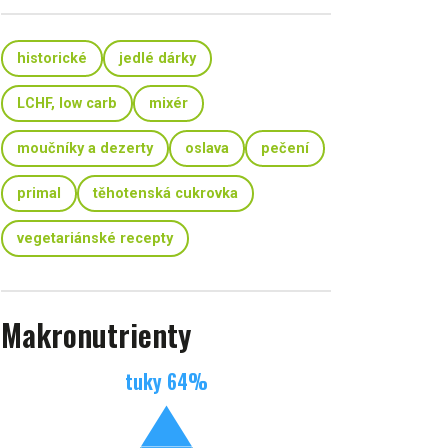
historické
jedlé dárky
LCHF, low carb
mixér
moučníky a dezerty
oslava
pečení
primal
těhotenská cukrovka
vegetariánské recepty
Makronutrienty
tuky
64
%