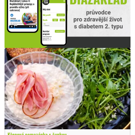
Křenová pomazánka s šunkou