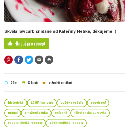
Skvělá lowcarb snídaně od Kateřiny Hebké, děkujeme :)
Hlasuj pro recept
thumb_up
mail
print
20m
8 kusů
středně obtížné
schedule
restaurant
star
historické
LCHF, low carb
obědy a večeře
posvícení
primal
smažení v tuku
snídaně
těhotenská cukrovka
vegetariánské recepty
záchranářské recepty