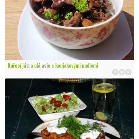
Kuřecí játra alá asie s konjakovými nudlemi