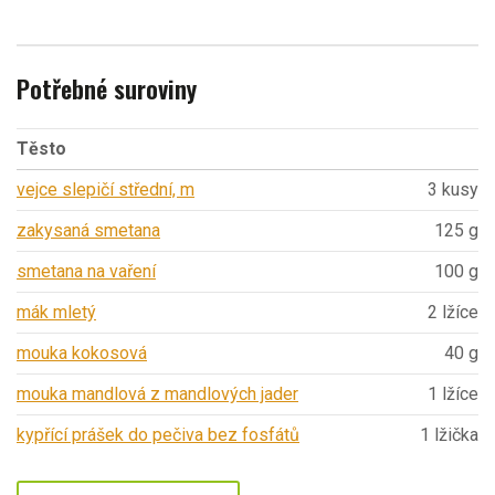
Potřebné suroviny
Těsto
vejce slepičí střední, m
3 kusy
zakysaná smetana
125 g
smetana na vaření
100 g
mák mletý
2 lžíce
mouka kokosová
40 g
mouka mandlová z mandlových jader
1 lžíce
kypřící prášek do pečiva bez fosfátů
1 lžička