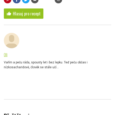
Hlasuj pro recept
thumb_up
Oli
Vařím a peču ráda, spousty let i bez lepku. Teď peču občas i
nízkosacharidově, člověk se stále učí...