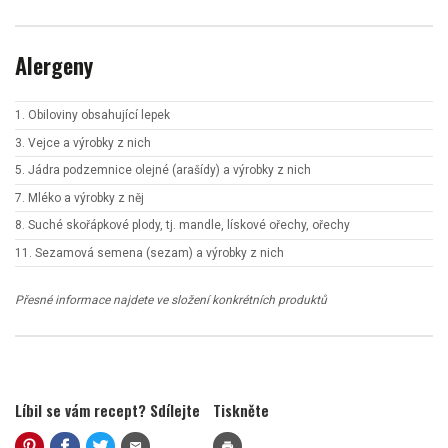
Alergeny
1. Obiloviny obsahující lepek
3. Vejce a výrobky z nich
5. Jádra podzemnice olejné (arašídy) a výrobky z nich
7. Mléko a výrobky z něj
8. Suché skořápkové plody, tj. mandle, lískové ořechy, ořechy
11. Sezamová semena (sezam) a výrobky z nich
Přesné informace najdete ve složení konkrétních produktů
Líbil se vám recept? Sdílejte
Tiskněte
mail
print