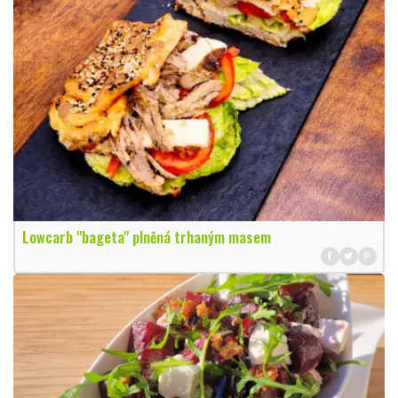
Lowcarb "bageta" plněná trhaným masem