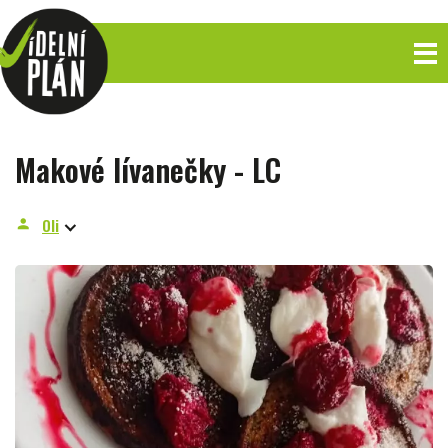
Makové lívanečky - LC
Oli
person