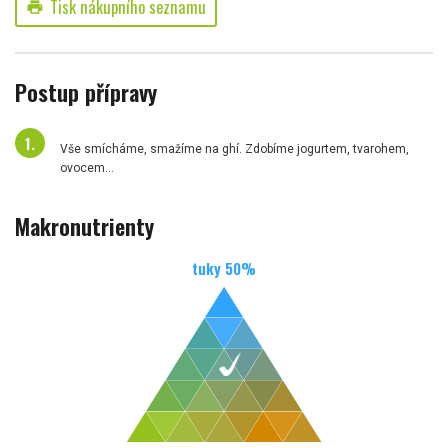
Tisk nákupního seznamu
print
Postup přípravy
Vše smícháme, smažíme na ghí. Zdobíme jogurtem, tvarohem,
ovocem...
Makronutrienty
tuky
50
%