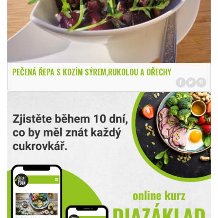
PEČENÁ ŘEPA S KOZÍM SÝREM,RUKOLOU A OŘECHY