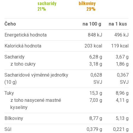
sacharidy
bílkoviny
21
%
29
%
Čeho
na 100 g
na 1 kus
Energetická hodnota
848 kJ
496 kJ
Kalorická hodnota
203 kcal
119 kcal
Sacharidy
6,28 g
3,67 g
z toho cukry
3,18 g
1,86 g
Sacharidové výměnné jednotky
0,628
0,367
(10 g)
SVJ
SVJ
Tuky
15,3 g
8,96 g
z toho nasycené mastné
7,03 g
4,11 g
kyseliny
Bílkoviny
8,77 g
5,13 g
Sůl
0,379 g
0,221 g