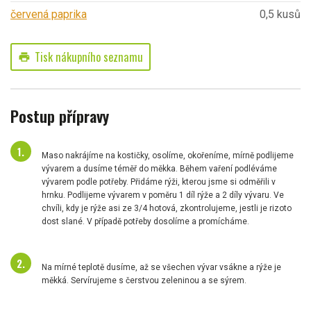
červená paprika
0,5 kusů
Tisk nákupního seznamu
print
Postup přípravy
Maso nakrájíme na kostičky, osolíme, okořeníme, mírně podlijeme
vývarem a dusíme téměř do měkka. Během vaření podléváme
vývarem podle potřeby. Přidáme rýži, kterou jsme si odměřili v
hrnku. Podlijeme vývarem v poměru 1 díl rýže a 2 díly vývaru. Ve
chvíli, kdy je rýže asi ze 3/4 hotová, zkontrolujeme, jestli je rizoto
dost slané. V případě potřeby dosolíme a promícháme.
Na mírné teplotě dusíme, až se všechen vývar vsákne a rýže je
měkká. Servírujeme s čerstvou zeleninou a se sýrem.