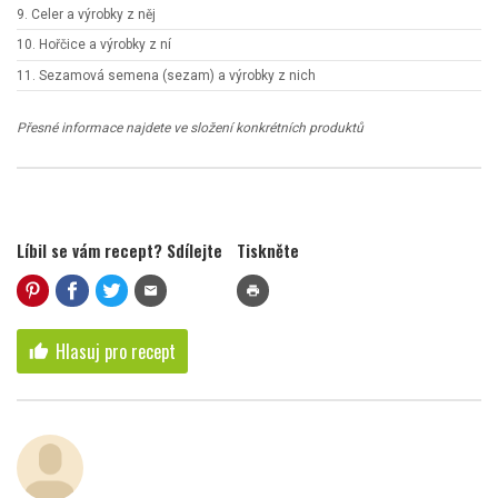
9. Celer a výrobky z něj
10. Hořčice a výrobky z ní
11. Sezamová semena (sezam) a výrobky z nich
Přesné informace najdete ve složení konkrétních produktů
Líbil se vám recept? Sdílejte
Tiskněte
mail
print
Hlasuj pro recept
thumb_up