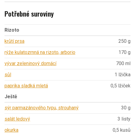
Potřebné suroviny
Rizoto
krůtí prsa
250 g
rýže kulatozrnná na rizoto, arborio
170 g
vývar zeleninový domácí
700 ml
sůl
1 lžička
paprika sladká mletá
0,5 lžiček
Ještě
sýr parmazánového typu, strouhaný
30 g
salát ledový
3 listy
okurka
0,5 kusů