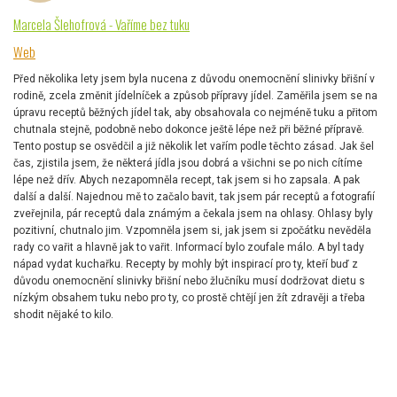
Marcela Šlehofrová - Vaříme bez tuku
Web
Před několika lety jsem byla nucena z důvodu onemocnění slinivky břišní v
rodině, zcela změnit jídelníček a způsob přípravy jídel. Zaměřila jsem se na
úpravu receptů běžných jídel tak, aby obsahovala co nejméně tuku a přitom
chutnala stejně, podobně nebo dokonce ještě lépe než při běžné přípravě.
Tento postup se osvědčil a již několik let vařím podle těchto zásad. Jak šel
čas, zjistila jsem, že některá jídla jsou dobrá a všichni se po nich cítíme
lépe než dřív. Abych nezapomněla recept, tak jsem si ho zapsala. A pak
další a další. Najednou mě to začalo bavit, tak jsem pár receptů a fotografií
zveřejnila, pár receptů dala známým a čekala jsem na ohlasy. Ohlasy byly
pozitivní, chutnalo jim. Vzpomněla jsem si, jak jsem si zpočátku nevěděla
rady co vařit a hlavně jak to vařit. Informací bylo zoufale málo. A byl tady
nápad vydat kuchařku. Recepty by mohly být inspirací pro ty, kteří buď z
důvodu onemocnění slinivky břišní nebo žlučníku musí dodržovat dietu s
nízkým obsahem tuku nebo pro ty, co prostě chtějí jen žít zdravěji a třeba
shodit nějaké to kilo.