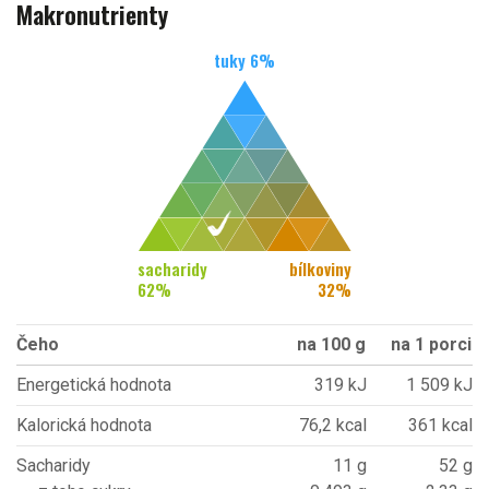
Makronutrienty
tuky
6
%
sacharidy
bílkoviny
62
%
32
%
Čeho
na 100 g
na 1 porci
Energetická hodnota
319 kJ
1 509 kJ
Kalorická hodnota
76,2 kcal
361 kcal
Sacharidy
11 g
52 g