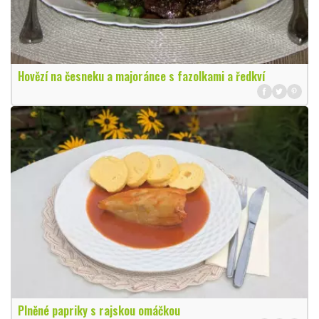
Hovězí na česneku a majoránce s fazolkami a ředkví
Plněné papriky s rajskou omáčkou