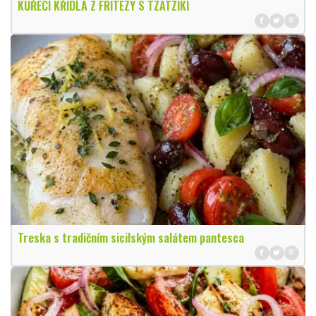
KUŘECÍ KŘÍDLA Z FRITÉZY S TZATZIKI
Treska s tradičním sicilským salátem pantesca