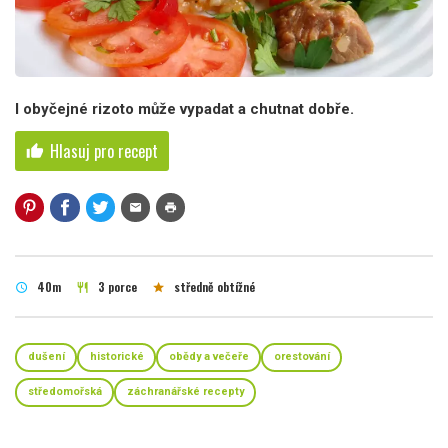
I obyčejné rizoto může vypadat a chutnat dobře.
Hlasuj pro recept
thumb_up
mail
print
40m
3 porce
středně obtížné
schedule
restaurant
star
dušení
historické
obědy a večeře
orestování
středomořská
záchranářské recepty