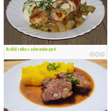
Králičí rolka s celerovým pyré