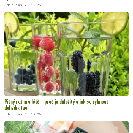
Jídelní plán · 29. 7. 2026
Pitný režim v létě – proč je důležitý a jak se vyhnout
dehydrataci
Jídelní plán · 15. 7. 2026