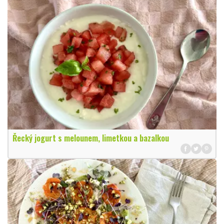
Řecký jogurt s melounem, limetkou a bazalkou