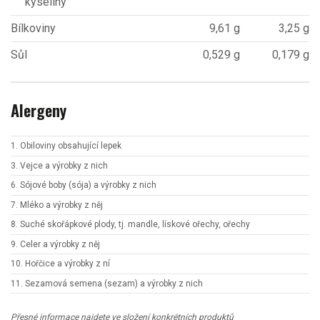
kyseliny
Bílkoviny
9,61 g
3,25 g
Sůl
0,529 g
0,179 g
Alergeny
1. Obiloviny obsahující lepek
3. Vejce a výrobky z nich
6. Sójové boby (sója) a výrobky z nich
7. Mléko a výrobky z něj
8. Suché skořápkové plody, tj. mandle, lískové ořechy, ořechy
9. Celer a výrobky z něj
10. Hořčice a výrobky z ní
11. Sezamová semena (sezam) a výrobky z nich
Přesné informace najdete ve složení konkrétních produktů