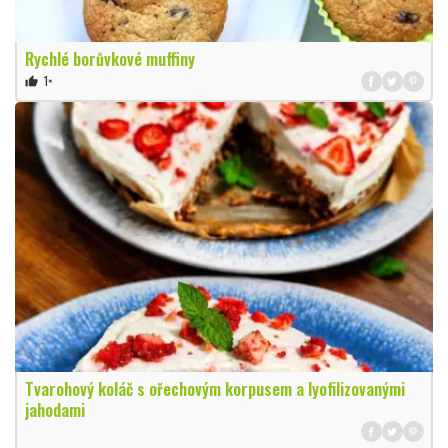
Rychlé borůvkové muffiny
1×
thumb_up
Tvarohový koláč s ořechovým korpusem a lyofilizovanými
jahodami