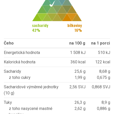
sacharidy
bílkoviny
42
%
16
%
Čeho
na 100 g
na 1 porci
Energetická hodnota
1 508 kJ
510 kJ
Kalorická hodnota
360 kcal
122 kcal
Sacharidy
25,6 g
8,68 g
z toho cukry
1,99 g
0,675 g
Sacharidové výměnné jednotky
2,56 SVJ
0,868 SVJ
(10 g)
Tuky
26,3 g
8,9 g
z toho nasycené mastné
2,62 g
0,886 g