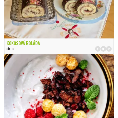
KOKOSOVÁ ROLÁDA
1×
thumb_up