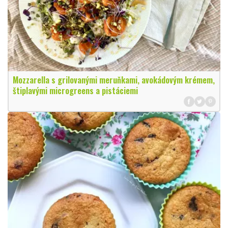
Mozzarella s grilovanými meruňkami, avokádovým krémem,
štiplavými microgreens a pistáciemi