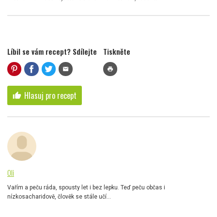
Líbil se vám recept? Sdílejte
Tiskněte
mail
print
Hlasuj pro recept
thumb_up
Oli
Vařím a peču ráda, spousty let i bez lepku. Teď peču občas i
nízkosacharidově, člověk se stále učí...