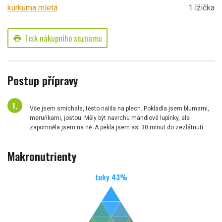
kurkuma mletá
1 lžička
Tisk nákupního seznamu
print
Postup přípravy
Vše jsem smíchala, těsto nalila na plech. Pokladla jsem blumami,
meruňkami, jostou. Měly být navrchu mandlové lupínky, ale
zapomněla jsem na ně. A pekla jsem asi 30 minut do zezlátnutí.
Makronutrienty
tuky
43
%