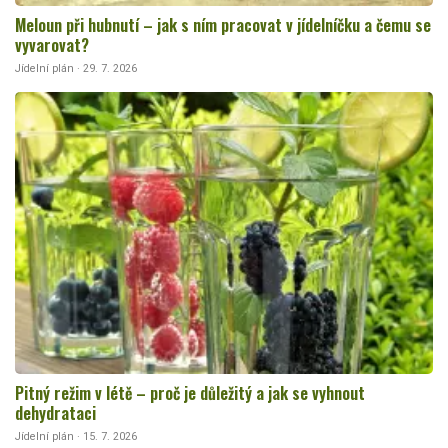
Meloun při hubnutí – jak s ním pracovat v jídelníčku a čemu se
vyvarovat?
Jídelní plán · 29. 7. 2026
Pitný režim v létě – proč je důležitý a jak se vyhnout
dehydrataci
Jídelní plán · 15. 7. 2026