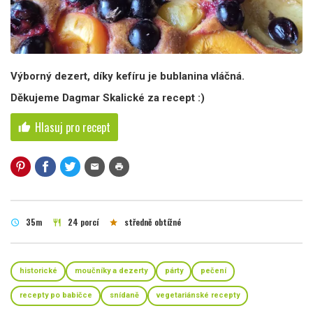
Výborný dezert, díky kefíru je bublanina vláčná.
Děkujeme Dagmar Skalické za recept :)
Hlasuj pro recept
thumb_up
mail
print
35m
24 porcí
středně obtížné
schedule
restaurant
star
historické
moučníky a dezerty
párty
pečení
recepty po babičce
snídaně
vegetariánské recepty