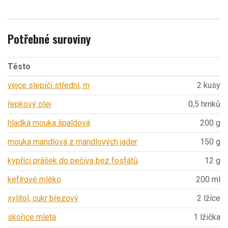
Potřebné suroviny
Těsto
vejce slepičí střední, m
2 kusy
řepkový olej
0,5 hrnků
hladká mouka špaldová
200 g
mouka mandlová z mandlových jader
150 g
kypřící prášek do pečiva bez fosfátů
12 g
kefírové mléko
200 ml
xylitol, cukr březový
2 lžíce
skořice mletá
1 lžička