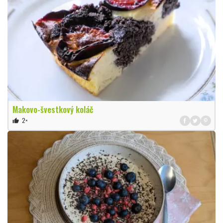
Makovo-švestkový koláč
2×
thumb_up