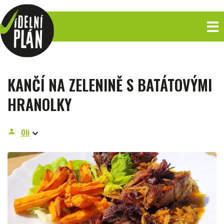
KANČÍ NA ZELENINĚ S BATÁTOVÝMI
HRANOLKY
Oli
person