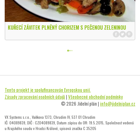
KUŘECÍ ZÁVITEK PLNĚNÝ CHORIZEM S PEČENOU ZELENINOU
Tento projekt je spolufinancován Evropskou unií.
Zásady zpracování osobních údajů
|
Všeobecné obchodní podmínky
© 2026 Jídelní plán |
info@jidelniplan.cz
VX Systems s.r.o., Vaňkova 1373, Chrudim IV, 537 01 Chrudim
IČ: 04089839, DIČ : CZ04089839, Datum zápisu do OR: 19.5.2015, Společnost vedená
u Krajského soudu v Hradci Králové, spisová značka C 35205