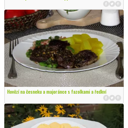
Hovězí na česneku a majoránce s fazolkami a ředkví