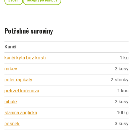
pečení
recepty po babičce
Potřebné suroviny
Kančí
kančí kýta bez kosti
1 kg
mrkev
2 kusy
celer řapíkatý
2 stonky
petržel kořenová
1 kus
cibule
2 kusy
slanina anglická
100 g
česnek
3 kusy