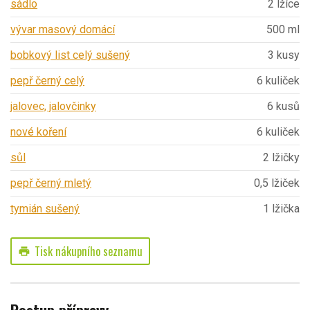
sádlo
2 lžíce
vývar masový domácí
500 ml
bobkový list celý sušený
3 kusy
pepř černý celý
6 kuliček
jalovec, jalovčinky
6 kusů
nové koření
6 kuliček
sůl
2 lžičky
pepř černý mletý
0,5 lžiček
tymián sušený
1 lžička
Tisk nákupního seznamu
print
Postup přípravy