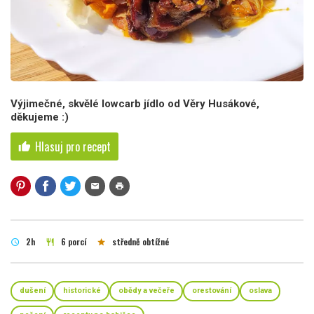
Výjimečné, skvělé lowcarb jídlo od Věry Husákové,
děkujeme :)
Hlasuj pro recept
thumb_up
mail
print
2h
6 porcí
středně obtížné
schedule
restaurant
star
dušení
historické
obědy a večeře
orestování
oslava