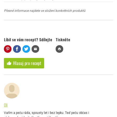
Přesné informace najdete ve složení konkrétních produktů
Líbil se vám recept? Sdílejte
Tiskněte
mail
print
Hlasuj pro recept
thumb_up
Oli
Vařím a peču ráda, spousty let i bez lepku. Teď peču občas i