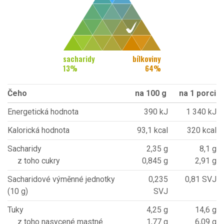
sacharidy
bílkoviny
13
%
64
%
Čeho
na 100 g
na 1 porci
Energetická hodnota
390 kJ
1 340 kJ
Kalorická hodnota
93,1 kcal
320 kcal
Sacharidy
2,35 g
8,1 g
z toho cukry
0,845 g
2,91 g
Sacharidové výměnné jednotky
0,235
0,81 SVJ
(10 g)
SVJ
Tuky
4,25 g
14,6 g
z toho nasycené mastné
1,77 g
6,09 g