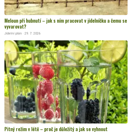
Meloun při hubnutí – jak s ním pracovat v jídelníčku a čemu se
vyvarovat?
Jídelní plán · 29. 7. 2026
Pitný režim v létě – proč je důležitý a jak se vyhnout