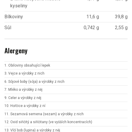
kyseliny
Bílkoviny
11,6 g
39,8 g
Sůl
0,742 g
2,55 g
Alergeny
1. Obiloviny obsahující lepek
3. Vejce a výrobky z nich
6. Sójové boby (sója) a výrobky z nich
7. Mléko a výrobky z něj
9. Celer a výrobky z něj
10. Hořčice a výrobky z ní
11. Sezamová semena (sezam) a výrobky z nich
12. Oxid siřičitý a siřičitany (ve vyšších koncentracích)
13. Vlčí bob (lupina) a výrobky z něj