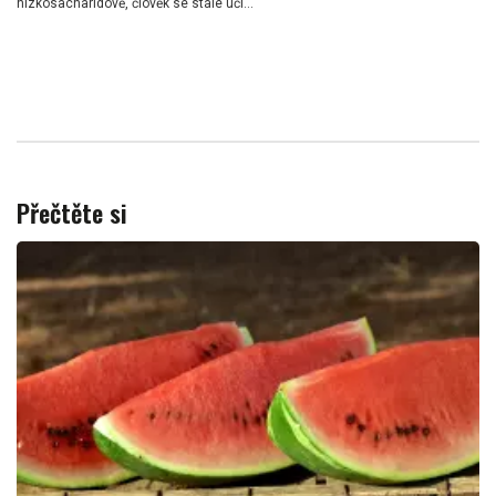
nízkosacharidově, člověk se stále učí...
Přečtěte si