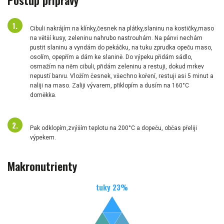
Cibuli nakrájím na klínky,česnek na plátky,slaninu na kostičky,maso
na větší kusy, zeleninu nahrubo nastrouhám. Na pánvi nechám
pustit slaninu a vyndám do pekáčku, na tuku zprudka opeču maso,
osolím, opepřím a dám ke slanině. Do výpeku přidám sádlo,
osmažím na něm cibuli, přidám zeleninu a restuji, dokud mrkev
nepustí barvu. Vložím česnek, všechno koření, restuji asi 5 minut a
naliji na maso. Zaliji vývarem, přiklopím a dusím na 160°C
doměkka.
Pak odklopím,zvýším teplotu na 200°C a dopeču, občas přeliji
výpekem.
Makronutrienty
tuky
23
%