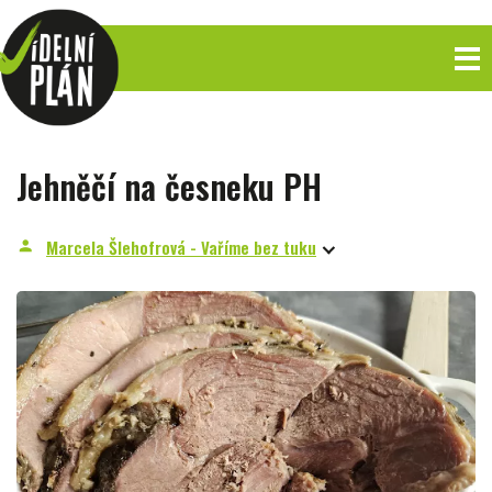
Jehněčí na česneku PH
Marcela Šlehofrová - Vaříme bez tuku
person