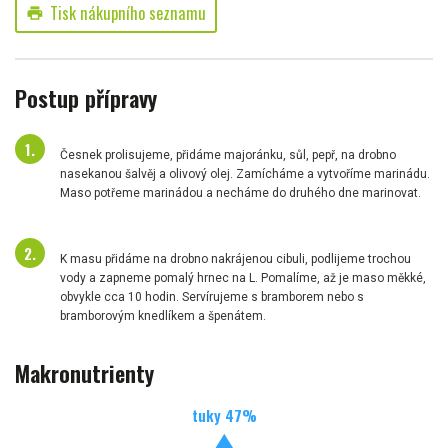
Tisk nákupního seznamu
print
Postup přípravy
Česnek prolisujeme, přidáme majoránku, sůl, pepř, na drobno
nasekanou šalvěj a olivový olej. Zamícháme a vytvoříme marinádu.
Maso potřeme marinádou a necháme do druhého dne marinovat.
K masu přidáme na drobno nakrájenou cibuli, podlijeme trochou
vody a zapneme pomalý hrnec na L. Pomalíme, až je maso měkké,
obvykle cca 10 hodin. Servírujeme s bramborem nebo s
bramborovým knedlíkem a špenátem.
Makronutrienty
tuky
47
%