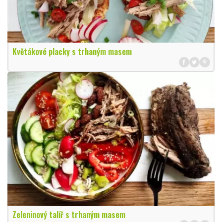
Květákové placky s trhaným masem
Zeleninový talíř s trhaným masem