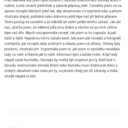
Před několika lety jsem byla nucena z důvodu onemocnění slinivky břišní v
rodině, zcela změnit jídelníček a způsob přípravy jídel. Zaměřila jsem se na
úpravu receptů běžných jídel tak, aby obsahovala co nejméně tuku a přitom
chutnala stejně, podobně nebo dokonce ještě lépe než při běžné přípravě.
Tento postup se osvědčil a již několik let vařím podle těchto zásad. Jak šel
čas, zjistila jsem, že některá jídla jsou dobrá a všichni se po nich cítíme
lépe než dřív. Abych nezapomněla recept, tak jsem si ho zapsala. A pak
další a další. Najednou mě to začalo bavit, tak jsem pár receptů a fotografií
zveřejnila, pár receptů dala známým a čekala jsem na ohlasy. Ohlasy byly
pozitivní, chutnalo jim. Vzpomněla jsem si, jak jsem si zpočátku nevěděla
rady co vařit a hlavně jak to vařit. Informací bylo zoufale málo. A byl tady
nápad vydat kuchařku. Recepty by mohly být inspirací pro ty, kteří buď z
důvodu onemocnění slinivky břišní nebo žlučníku musí dodržovat dietu s
nízkým obsahem tuku nebo pro ty, co prostě chtějí jen žít zdravěji a třeba
shodit nějaké to kilo.