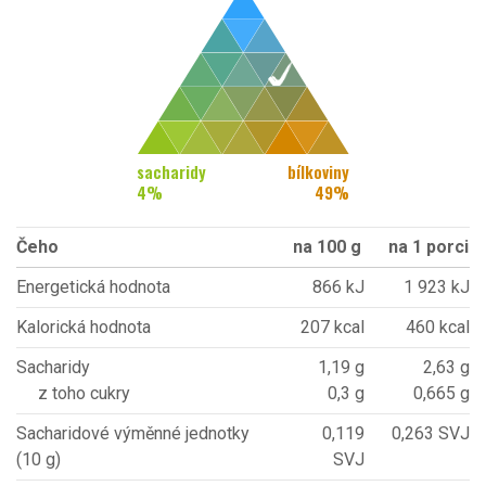
sacharidy
bílkoviny
4
%
49
%
Čeho
na 100 g
na 1 porci
Energetická hodnota
866 kJ
1 923 kJ
Kalorická hodnota
207 kcal
460 kcal
Sacharidy
1,19 g
2,63 g
z toho cukry
0,3 g
0,665 g
Sacharidové výměnné jednotky
0,119
0,263 SVJ
(10 g)
SVJ