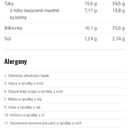
Tuky
15,6 g
34,6 g
z toho nasycené mastné
7,11 g
15,8 g
kyseliny
Bílkoviny
16,1 g
35,6 g
Sůl
1,24 g
2,74 g
Alergeny
1. Obiloviny obsahující lepek
3. Vejce a výrobky z nich
6. Sójové boby (sója) a výrobky z nich
7. Mléko a výrobky z něj
9. Celer a výrobky z něj
10. Hořčice a výrobky z ní
11. Sezamová semena (sezam) a výrobky z nich