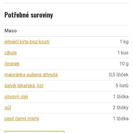
Potřebné suroviny
Maso
jehněčí kýta bez kosti
1 kg
cibule
1 kus
česnek
10 g
majoránka sušená drhnutá
0,5 lžiček
šalvěj lékařská, list
5 listů
olivový olej
1 lžička
sůl
2 lžičky
pepř černý mletý
1 lžička