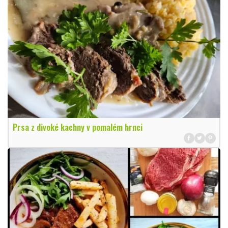
Prsa z divoké kachny v pomalém hrnci