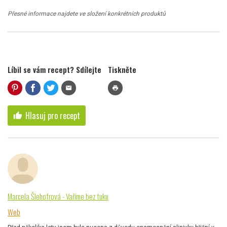
Přesné informace najdete ve složení konkrétních produktů
Líbil se vám recept? Sdílejte
Tiskněte
mail
print
Hlasuj pro recept
thumb_up
Marcela Šlehofrová - Vaříme bez tuku
Web