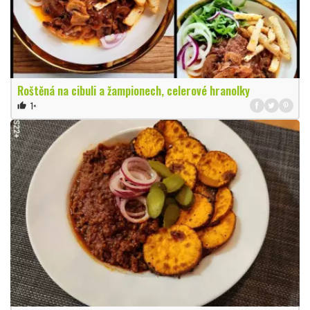
Roštěná na cibuli a žampionech, celerové hranolky
1×
thumb_up