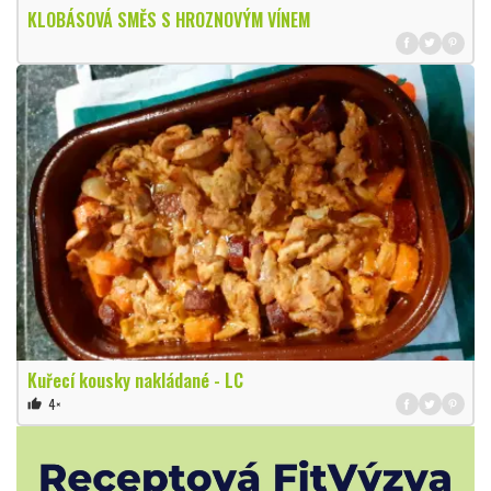
KLOBÁSOVÁ SMĚS S HROZNOVÝM VÍNEM
Kuřecí kousky nakládané - LC
4×
thumb_up