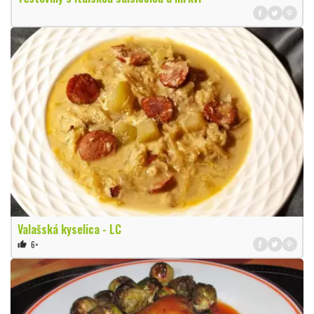
Valašská kyselica - LC
6×
thumb_up