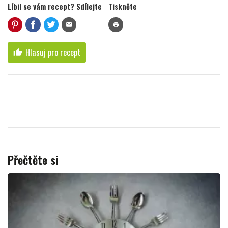
Líbil se vám recept? Sdílejte
Tiskněte
mail
print
Hlasuj pro recept
thumb_up
Přečtěte si