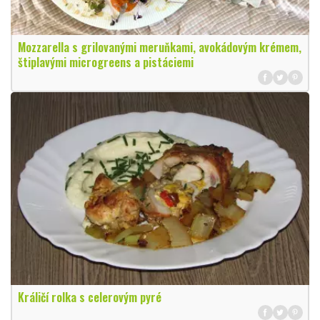
Mozzarella s grilovanými meruňkami, avokádovým krémem,
štiplavými microgreens a pistáciemi
Králičí rolka s celerovým pyré