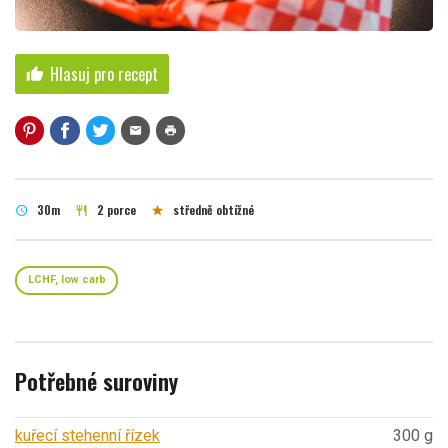
Hlasuj pro recept
thumb_up
mail
print
30m
2 porce
středně obtížné
schedule
restaurant
star
LCHF, low carb
Potřebné suroviny
kuřecí stehenní řízek
300 g