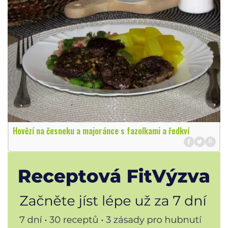
Hovězí na česneku a majoránce s fazolkami a ředkví