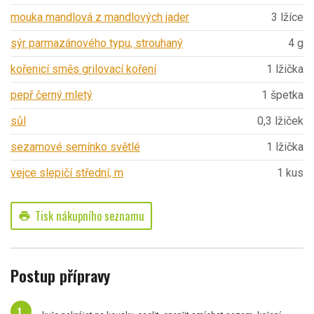
mouka mandlová z mandlových jader
3 lžíce
sýr parmazánového typu, strouhaný
4 g
kořenicí směs grilovací koření
1 lžička
pepř černý mletý
1 špetka
sůl
0,3 lžiček
sezamové semínko světlé
1 lžička
vejce slepičí střední, m
1 kus
Tisk nákupního seznamu
print
Postup přípravy