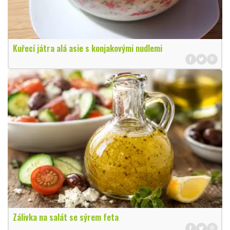
Kuřecí játra alá asie s konjakovými nudlemi
Zálivka na salát se sýrem feta