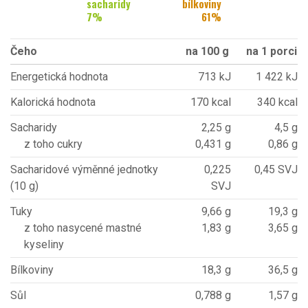
sacharidy
bílkoviny
7
%
61
%
Čeho
na 100 g
na 1 porci
Energetická hodnota
713 kJ
1 422 kJ
Kalorická hodnota
170 kcal
340 kcal
Sacharidy
2,25 g
4,5 g
z toho cukry
0,431 g
0,86 g
Sacharidové výměnné jednotky
0,225
0,45 SVJ
(10 g)
SVJ
Tuky
9,66 g
19,3 g
z toho nasycené mastné
1,83 g
3,65 g
kyseliny
Bílkoviny
18,3 g
36,5 g
Sůl
0,788 g
1,57 g