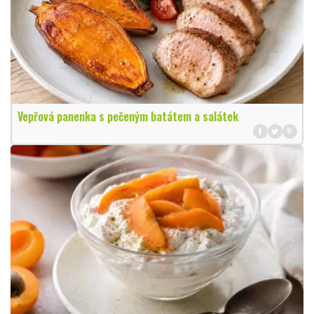
Vepřová panenka s pečeným batátem a salátek