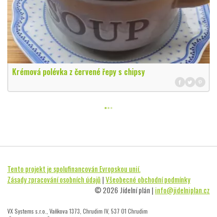
Krémová polévka z červené řepy s chipsy
Tento projekt je spolufinancován Evropskou unií.
Zásady zpracování osobních údajů
|
Všeobecné obchodní podmínky
© 2026 Jídelní plán |
info@jidelniplan.cz
VX Systems s.r.o., Vaňkova 1373, Chrudim IV, 537 01 Chrudim