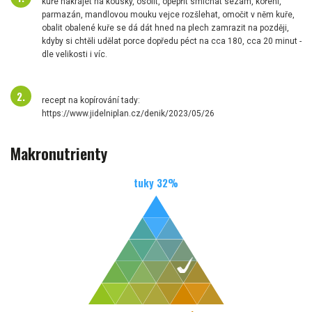
kuře nakrájet na kousky, osolit, opepřit smíchat sezam, koření,
parmazán, mandlovou mouku vejce rozšlehat, omočit v něm kuře,
obalit obalené kuře se dá dát hned na plech zamrazit na později,
kdyby si chtěli udělat porce dopředu péct na cca 180, cca 20 minut -
dle velikosti i víc.
recept na kopírování tady:
https://www.jidelniplan.cz/denik/2023/05/26
Makronutrienty
tuky
32
%