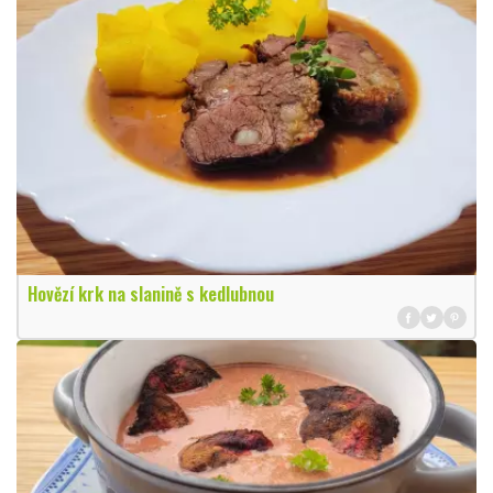
Hovězí krk na slanině s kedlubnou