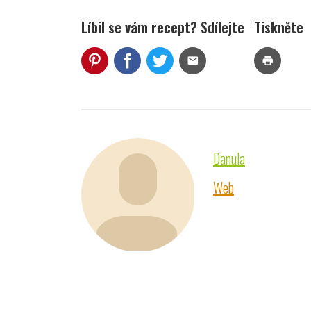
Líbil se vám recept? Sdílejte
Tiskněte
mail
print
Danula
Web