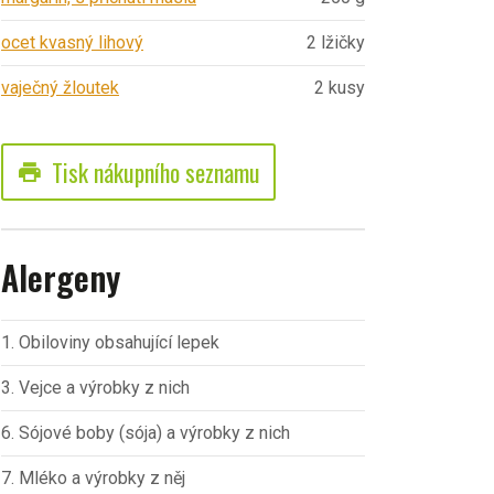
ocet kvasný lihový
2 lžičky
vaječný žloutek
2 kusy
Tisk nákupního seznamu
print
Alergeny
1. Obiloviny obsahující lepek
3. Vejce a výrobky z nich
6. Sójové boby (sója) a výrobky z nich
7. Mléko a výrobky z něj