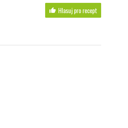
Hlasuj pro recept
thumb_up