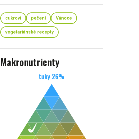
cukroví
pečení
Vánoce
vegetariánské recepty
Makronutrienty
tuky
26
%