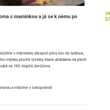
sa
 doma s maminkou a já se k němu po
67
uložíme v mikrotenu alespoň přes noc do lednice,
ho mlýnku ploché tyčinky, které ukládáme na plech
oubě na 160 stupňů dorůžova.
eninou a máčíme v čokopolevě.