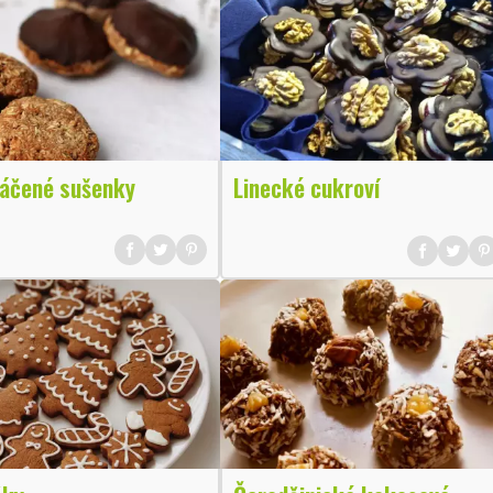
áčené sušenky
Linecké cukroví