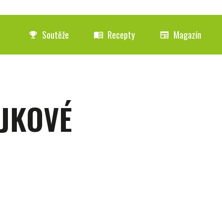
Soutěže
Recepty
Magazín
emoji_events
menu_book
newspaper
JKOVÉ