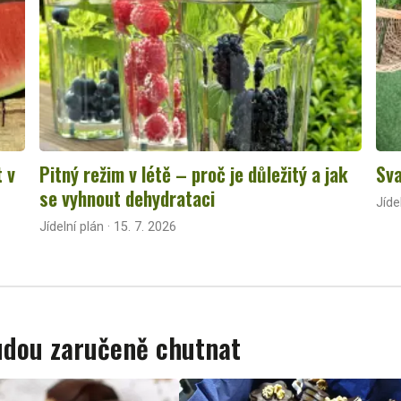
t v
Pitný režim v létě – proč je důležitý a jak
Sva
se vyhnout dehydrataci
Jíde
Jídelní plán · 15. 7. 2026
budou zaručeně chutnat