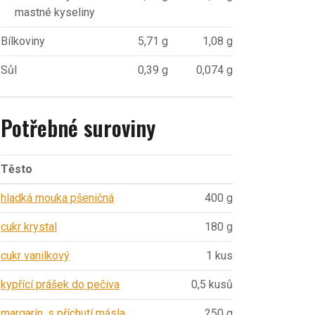
mastné kyseliny
Bílkoviny
5,71 g
1,08 g
Sůl
0,39 g
0,074 g
Potřebné suroviny
Těsto
hladká mouka pšeničná
400 g
cukr krystal
180 g
cukr vanilkový
1 kus
kypřící prášek do pečiva
0,5 kusů
margarín, s příchutí másla
250 g