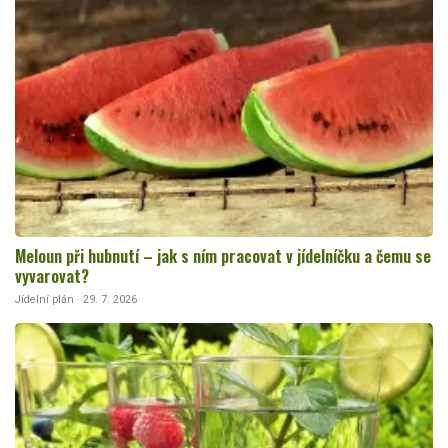
Meloun při hubnutí – jak s ním pracovat v jídelníčku a čemu se
vyvarovat?
Jídelní plán · 29. 7. 2026