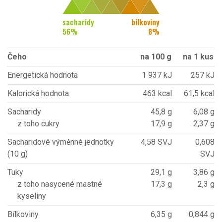
sacharidy
bílkoviny
56
%
8
%
Čeho
na 100 g
na 1 kus
Energetická hodnota
1 937 kJ
257 kJ
Kalorická hodnota
463 kcal
61,5 kcal
Sacharidy
45,8 g
6,08 g
z toho cukry
17,9 g
2,37 g
Sacharidové výměnné jednotky
4,58 SVJ
0,608
(10 g)
SVJ
Tuky
29,1 g
3,86 g
z toho nasycené mastné
17,3 g
2,3 g
kyseliny
Bílkoviny
6,35 g
0,844 g