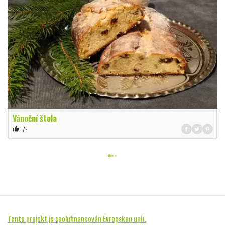
Vánoční štola
7×
thumb_up
Tento projekt je spolufinancován Evropskou unií.