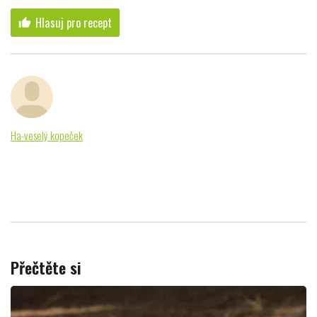
Hlasuj pro recept
thumb_up
Ha-veselý kopeček
Přečtěte si