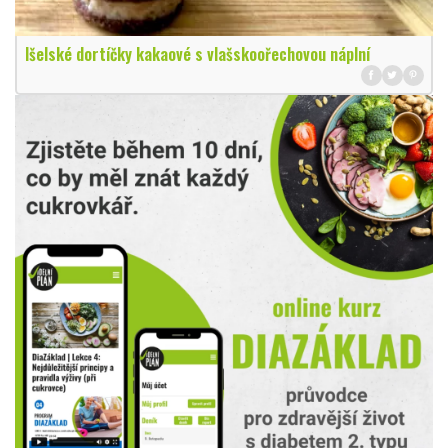
Išelské dortíčky kakaové s vlašskoořechovou náplní