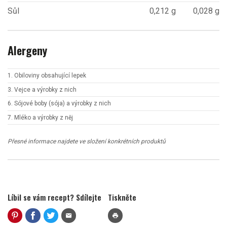
Sůl
0,212 g
0,028 g
Alergeny
1. Obiloviny obsahující lepek
3. Vejce a výrobky z nich
6. Sójové boby (sója) a výrobky z nich
7. Mléko a výrobky z něj
Přesné informace najdete ve složení konkrétních produktů
Líbil se vám recept? Sdílejte
Tiskněte
mail
print