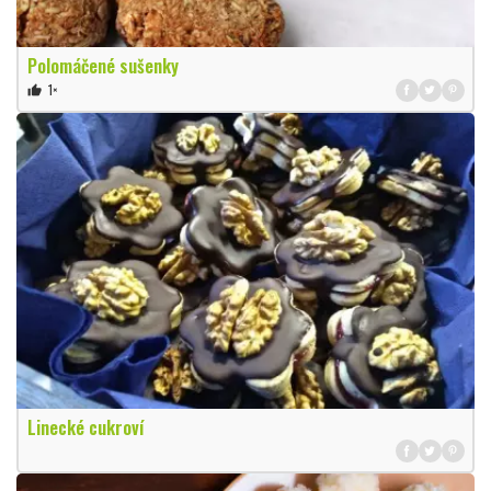
Polomáčené sušenky
1×
thumb_up
Linecké cukroví