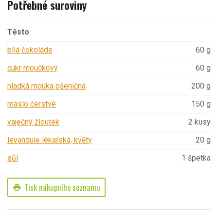
Potřebné suroviny
Těsto
bílá čokoláda
60 g
cukr moučkový
60 g
hladká mouka pšeničná
200 g
máslo čerstvé
150 g
vaječný žloutek
2 kusy
levandule lékařská, květy
20 g
sůl
1 špetka
Tisk nákupního seznamu
print