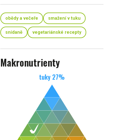
obědy a večeře
smažení v tuku
snídaně
vegetariánské recepty
Makronutrienty
tuky
27
%