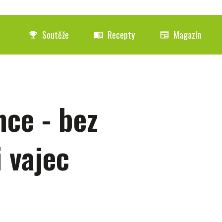
Soutěže
Recepty
Magazín
emoji_events
menu_book
newspaper
nce - bez
 vajec