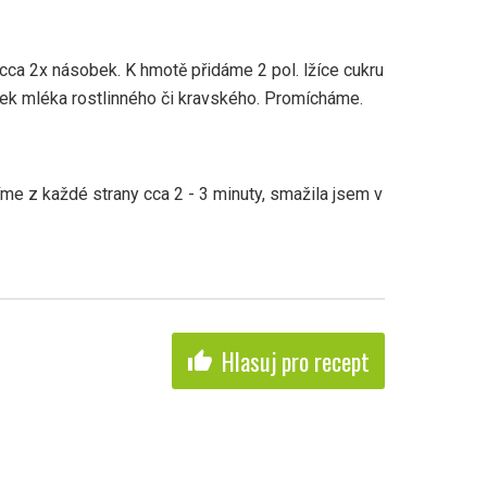
ca 2x násobek. K hmotě přidáme 2 pol. lžíce cukru
eček mléka rostlinného či kravského. Promícháme.
e z každé strany cca 2 - 3 minuty, smažila jsem v
Hlasuj pro recept
thumb_up