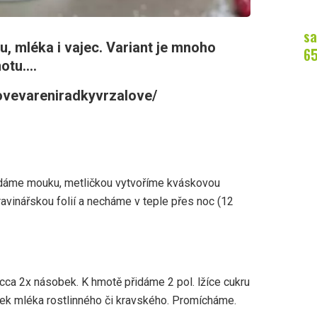
sa
u, mléka i vajec. Variant je mnoho
6
tu....
ovevareniradkyvrzalove/
dáme mouku, metličkou vytvoříme kváskovou
vinářskou folií a necháme v teple přes noc (12
ca 2x násobek. K hmotě přidáme 2 pol. lžíce cukru
eček mléka rostlinného či kravského. Promícháme.