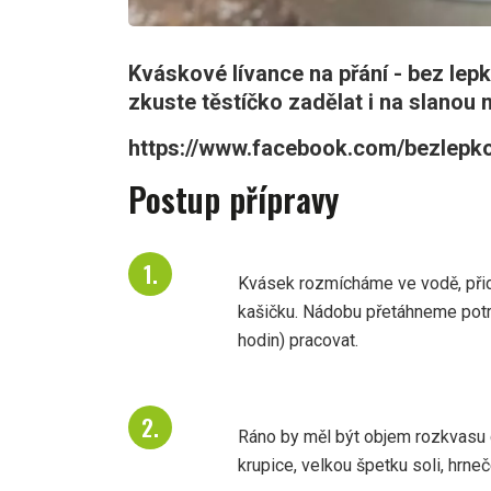
Kváskové lívance na přání - bez lepk
zkuste těstíčko zadělat i na slanou no
https://www.facebook.com/bezlepk
Postup přípravy
Kvásek rozmícháme ve vodě, při
kašičku. Nádobu přetáhneme potra
hodin) pracovat.
Ráno by měl být objem rozkvasu c
krupice, velkou špetku soli, hrn