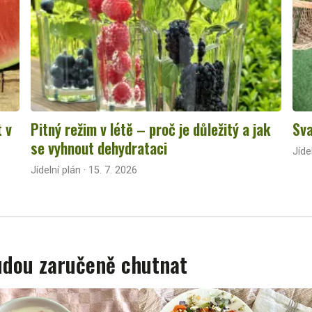
t v
Pitný režim v létě – proč je důležitý a jak
Sva
se vyhnout dehydrataci
Jíde
Jídelní plán · 15. 7. 2026
budou zaručeně chutnat