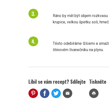
Ráno by měl být objem rozkvasu c
krupice, velkou špetku soli, hrn
Těsto odebíráme lžícemi a smažím
litinovém lívanečníku na plynu.
Líbil se vám recept? Sdílejte
Tiskněte
mail
print