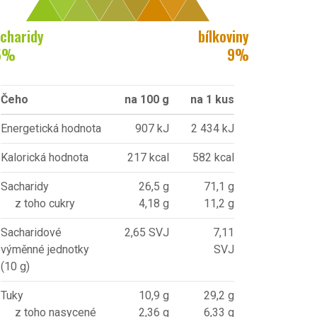
charidy
bílkoviny
5
%
9
%
Čeho
na 100 g
na 1 kus
Energetická hodnota
907 kJ
2 434 kJ
Kalorická hodnota
217 kcal
582 kcal
Sacharidy
26,5 g
71,1 g
z toho cukry
4,18 g
11,2 g
Sacharidové
2,65 SVJ
7,11
výměnné jednotky
SVJ
(10 g)
Tuky
10,9 g
29,2 g
z toho nasycené
2,36 g
6,33 g