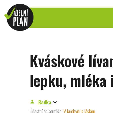
Kváskové líva
lepku, mléka i
Radka
person
Účastní se soutěže:
V kuchyni s láskou