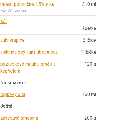
mléko polotučné 1,5% tuku
310 ml
+ přidat rozkvas
sůl
1
špetka
cukr krupice
2 lžíce
vláknina psyllium, jitrocelová
1 lžička
bezlepková mouka, směs s
120 g
kypřidlem
Na smažení
řepkový olej
100 ml
Ještě
zakysaná smetana
200 g