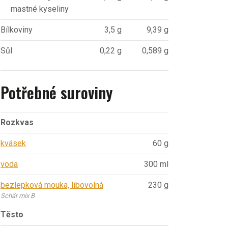
mastné kyseliny
Bílkoviny
3,5 g
9,39 g
Sůl
0,22 g
0,589 g
Potřebné suroviny
Rozkvas
kvásek
60 g
voda
300 ml
bezlepková mouka, libovolná
230 g
Schär mix B
Těsto