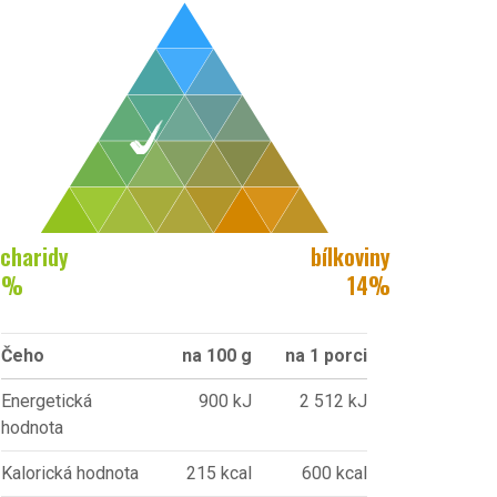
charidy
bílkoviny
7
%
14
%
Čeho
na 100 g
na 1 porci
Energetická
900 kJ
2 512 kJ
hodnota
Kalorická hodnota
215 kcal
600 kcal