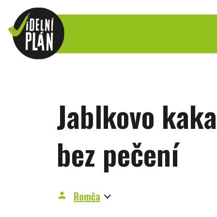
Jablkovo kak
bez pečení
Romča
person