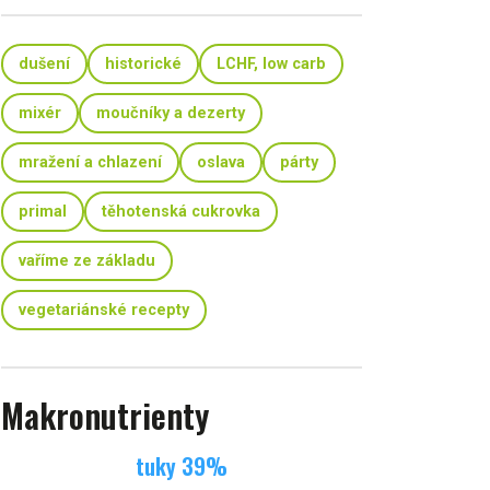
dušení
historické
LCHF, low carb
mixér
moučníky a dezerty
mražení a chlazení
oslava
párty
primal
těhotenská cukrovka
vaříme ze základu
vegetariánské recepty
Makronutrienty
tuky
39
%