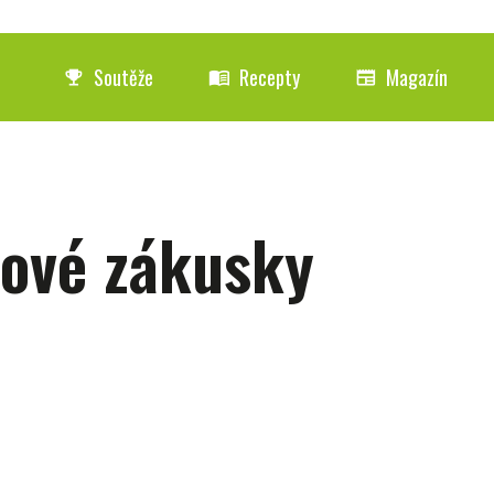
Soutěže
Recepty
Magazín
emoji_events
menu_book
newspaper
aové zákusky