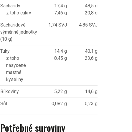
Sacharidy
17,4 g
48,5 g
z toho cukry
7,46 g
20,8 g
Sacharidové
1,74 SVJ
4,85 SVJ
výměnné jednotky
(10 g)
Tuky
14,4 g
40,1 g
z toho
8,45 g
23,6 g
nasycené
mastné
kyseliny
Bílkoviny
5,22 g
14,6 g
Sůl
0,082 g
0,23 g
Potřebné suroviny