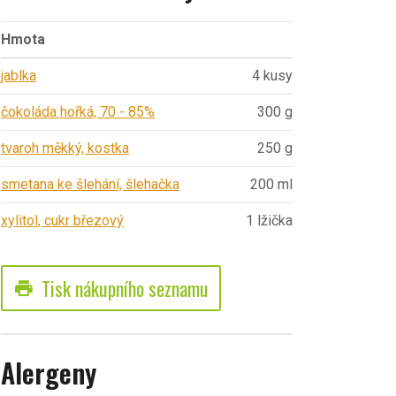
Hmota
jablka
4 kusy
čokoláda hořká, 70 - 85%
300 g
tvaroh měkký, kostka
250 g
smetana ke šlehání, šlehačka
200 ml
xylitol, cukr březový
1 lžička
Tisk nákupního seznamu
print
Alergeny