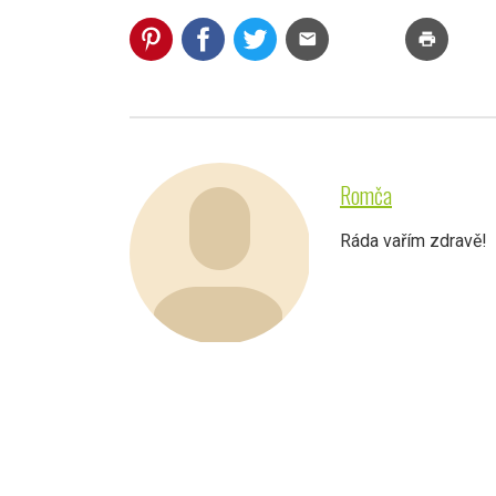
mail
print
Romča
Ráda vařím zdravě!