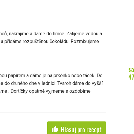
nců, nakrájíme a dáme do hrnce. Zalijeme vodou a
 a přidáme rozpuštěnou čokoládu. Rozmixujeme
sa
4
odu papírem a dáme je na prkénko nebo tácek. Do
e do druhého dne v lednici. Tvaroh dáme do vyšší
áme . Dortíčky opatrně vyjmeme a ozdobíme.
Hlasuj pro recept
thumb_up