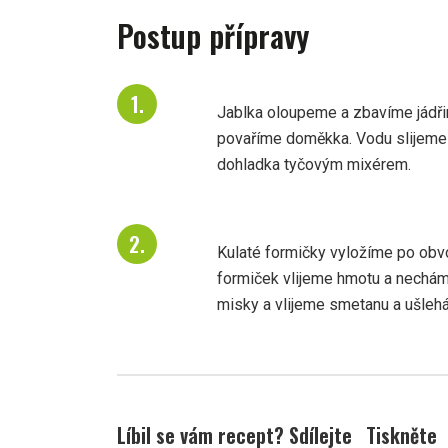
Postup přípravy
Jablka oloupeme a zbavíme jádři
povaříme doměkka. Vodu slijeme
dohladka tyčovým mixérem.
Kulaté formičky vyložíme po obv
formiček vlijeme hmotu a nechám
misky a vlijeme smetanu a ušleh
Líbil se vám recept? Sdílejte
Tiskněte