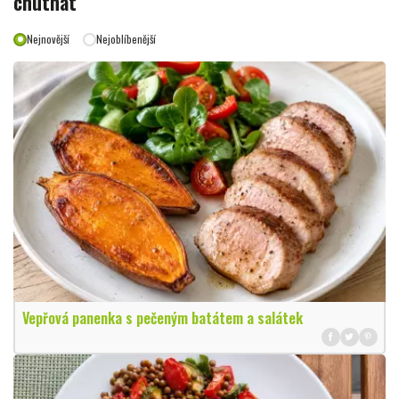
chutnat
Nejnovější
Nejoblíbenější
Vepřová panenka s pečeným batátem a salátek