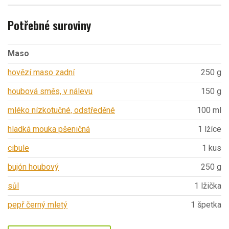
Potřebné suroviny
Maso
hovězí maso zadní
250 g
houbová směs, v nálevu
150 g
mléko nízkotučné, odstředěné
100 ml
hladká mouka pšeničná
1 lžíce
cibule
1 kus
bujón houbový
250 g
sůl
1 lžička
pepř černý mletý
1 špetka