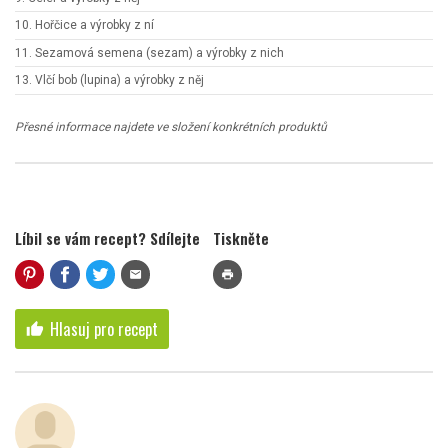
10. Hořčice a výrobky z ní
11. Sezamová semena (sezam) a výrobky z nich
13. Vlčí bob (lupina) a výrobky z něj
Přesné informace najdete ve složení konkrétních produktů
Líbil se vám recept? Sdílejte
Tiskněte
mail
print
Hlasuj pro recept
thumb_up