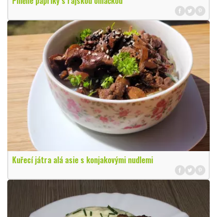
Plněné papriky s rajskou omáčkou
Kuřecí játra alá asie s konjakovými nudlemi