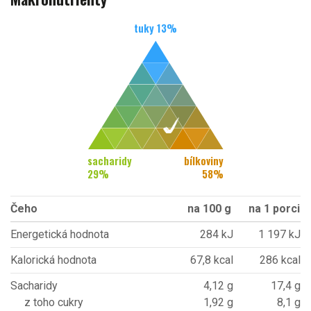
tuky
13
%
sacharidy
bílkoviny
29
%
58
%
Čeho
na 100 g
na 1 porci
Energetická hodnota
284 kJ
1 197 kJ
Kalorická hodnota
67,8 kcal
286 kcal
Sacharidy
4,12 g
17,4 g
z toho cukry
1,92 g
8,1 g