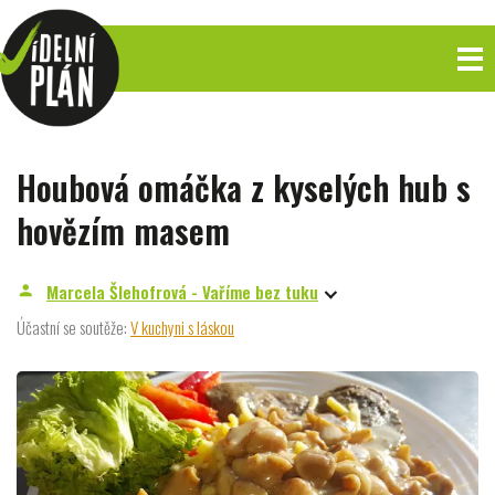
Houbová omáčka z kyselých hub s
hovězím masem
Marcela Šlehofrová - Vaříme bez tuku
person
Účastní se soutěže:
V kuchyni s láskou