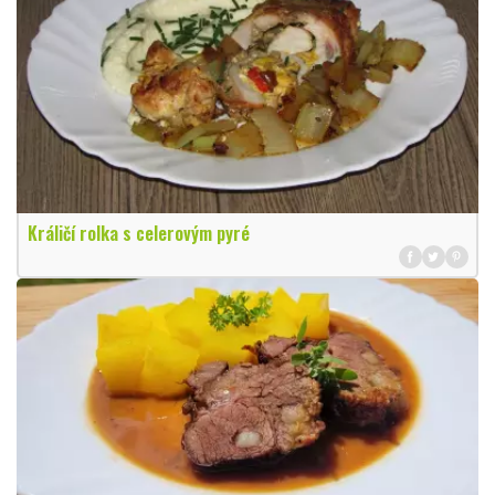
Králičí rolka s celerovým pyré