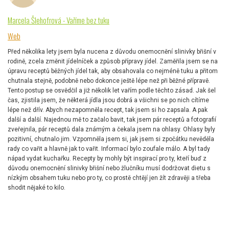
Marcela Šlehofrová - Vaříme bez tuku
Web
Před několika lety jsem byla nucena z důvodu onemocnění slinivky břišní v
rodině, zcela změnit jídelníček a způsob přípravy jídel. Zaměřila jsem se na
úpravu receptů běžných jídel tak, aby obsahovala co nejméně tuku a přitom
chutnala stejně, podobně nebo dokonce ještě lépe než při běžné přípravě.
Tento postup se osvědčil a již několik let vařím podle těchto zásad. Jak šel
čas, zjistila jsem, že některá jídla jsou dobrá a všichni se po nich cítíme
lépe než dřív. Abych nezapomněla recept, tak jsem si ho zapsala. A pak
další a další. Najednou mě to začalo bavit, tak jsem pár receptů a fotografií
zveřejnila, pár receptů dala známým a čekala jsem na ohlasy. Ohlasy byly
pozitivní, chutnalo jim. Vzpomněla jsem si, jak jsem si zpočátku nevěděla
rady co vařit a hlavně jak to vařit. Informací bylo zoufale málo. A byl tady
nápad vydat kuchařku. Recepty by mohly být inspirací pro ty, kteří buď z
důvodu onemocnění slinivky břišní nebo žlučníku musí dodržovat dietu s
nízkým obsahem tuku nebo pro ty, co prostě chtějí jen žít zdravěji a třeba
shodit nějaké to kilo.