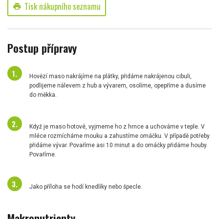
Tisk nákupního seznamu
print
Postup přípravy
Hovězí maso nakrájíme na plátky, přidáme nakrájenou cibuli,
podlijeme nálevem z hub a vývarem, osolíme, opepříme a dusíme
do měkka.
Když je maso hotové, vyjmeme ho z hrnce a uchováme v teple. V
mléce rozmícháme mouku a zahustíme omáčku. V případě potřeby
přidáme vývar. Povaříme asi 10 minut a do omáčky přidáme houby.
Povaříme.
Jako příloha se hodí knedlíky nebo špecle.
Makronutrienty