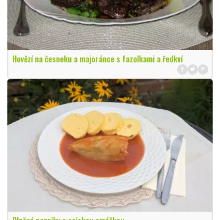
Hovězí na česneku a majoránce s fazolkami a ředkví