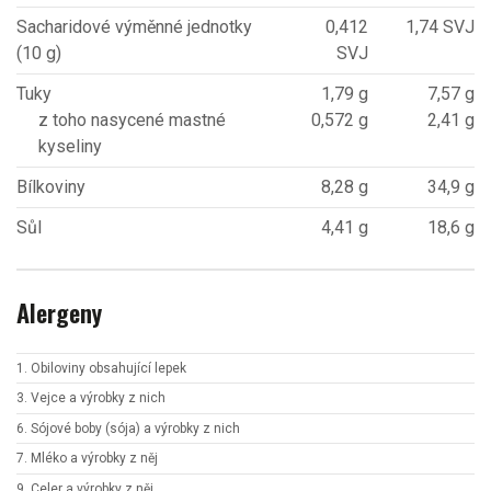
Sacharidové výměnné jednotky
0,412
1,74 SVJ
(10 g)
SVJ
Tuky
1,79 g
7,57 g
z toho nasycené mastné
0,572 g
2,41 g
kyseliny
Bílkoviny
8,28 g
34,9 g
Sůl
4,41 g
18,6 g
Alergeny
1. Obiloviny obsahující lepek
3. Vejce a výrobky z nich
6. Sójové boby (sója) a výrobky z nich
7. Mléko a výrobky z něj
9. Celer a výrobky z něj