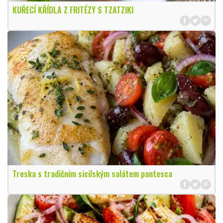
KUŘECÍ KŘÍDLA Z FRITÉZY S TZATZIKI
Treska s tradičním sicilským salátem pantesca