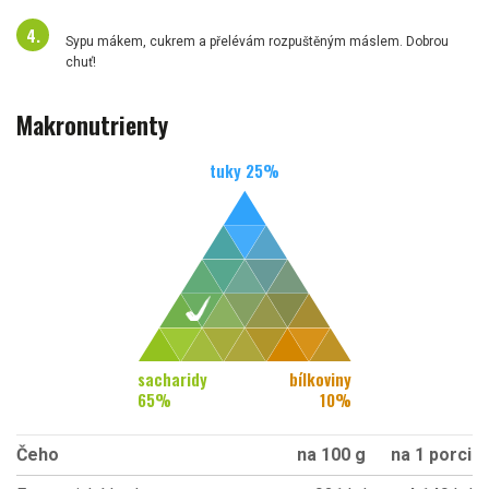
Sypu mákem, cukrem a přelévám rozpuštěným máslem. Dobrou
chuť!
Makronutrienty
tuky
25
%
sacharidy
bílkoviny
65
%
10
%
Čeho
na 100 g
na 1 porci