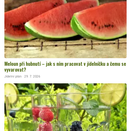
Meloun při hubnutí – jak s ním pracovat v jídelníčku a čemu se
vyvarovat?
Jídelní plán · 29. 7. 2026