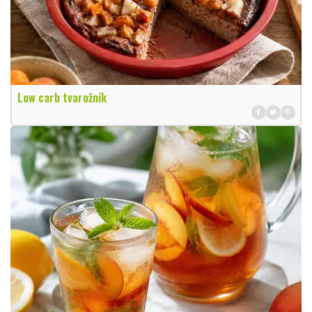
Low carb tvarožník