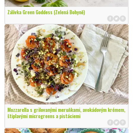
Zálivka Green Goddess (Zelená Bohyně)
Mozzarella s grilovanými meruňkami, avokádovým krémem,
štiplavými microgreens a pistáciemi