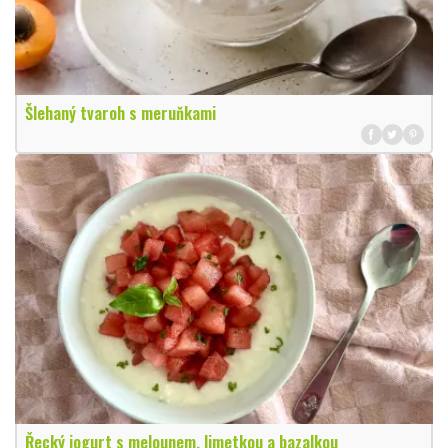
Šlehaný tvaroh s meruňkami
Řecký jogurt s melounem, limetkou a bazalkou