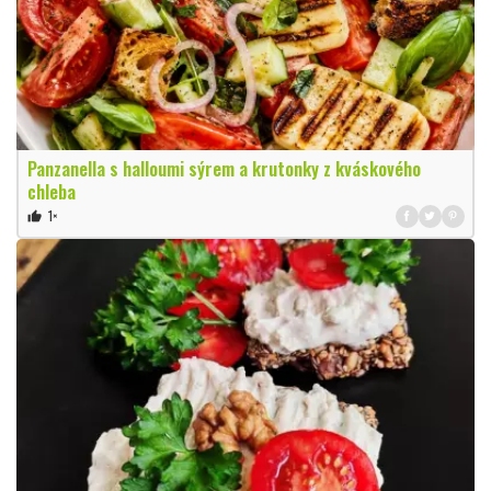
Panzanella s halloumi sýrem a krutonky z kváskového
chleba
1×
thumb_up