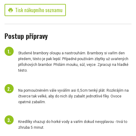
Tisk nákupního seznamu
print
Postup přípravy
Studené brambory oloupu a nastrouhám. Brambory si vařím den
předem, těsto je pak lepší. Případně používám zbytky už uvařených
přílohových brambor. Přidám mouku, sůl, vejce. Zpracuji na hladké
těsto.
Na pomoučněném vále vyválím asi 0,5cm tenký plát. Rozkrájím na
čtverce tak velké, aby do nich šly zabalit jednotlivé fíky. Ovoce
opatrně zabalím.
Knedlíky vhazuji do horké vody a vařím dokud nevyplavou - trvá to
zhruba 5 minut.