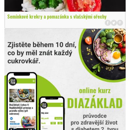
Semínkové krekry a pomazánka s vlašskými ořechy