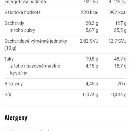
Energetická hodnota
921 kJ
4 149 kJ
Kalorická hodnota
220 kcal
992 kcal
Sacharidy
28,2 g
127 g
z toho cukry
5,67 g
25,5 g
Sacharidové výměnné jednotky
2,82 SVJ
12,7 SVJ
(10 g)
Tuky
10,8 g
48,7 g
z toho nasycené mastné
4,15 g
18,7 g
kyseliny
Bílkoviny
4,45 g
20 g
Sůl
0,074 g
0,334 g
Alergeny