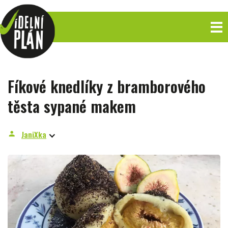
Fíkové knedlíky z bramborového
těsta sypané makem
JaniXka
person