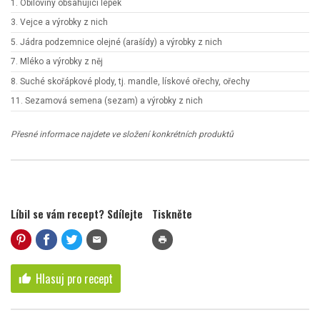
1. Obiloviny obsahující lepek
3. Vejce a výrobky z nich
5. Jádra podzemnice olejné (arašídy) a výrobky z nich
7. Mléko a výrobky z něj
8. Suché skořápkové plody, tj. mandle, lískové ořechy, ořechy
11. Sezamová semena (sezam) a výrobky z nich
Přesné informace najdete ve složení konkrétních produktů
Líbil se vám recept? Sdílejte
Tiskněte
mail
print
Hlasuj pro recept
thumb_up