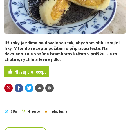
Už roky jezdíme na dovolenou tak, abychom stihli zrající
fíky. V tomto receptu počítám s přípravou těsta. Na
dovolenou ale vozíme bramborové těsto v prášku. Je to
chutné, rychlé a levné jídlo.
Hlasuj pro recept
thumb_up
mail
print
30m
4 porce
jednoduché
schedule
restaurant
star