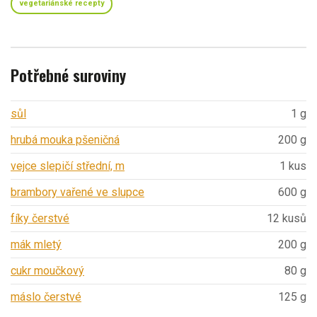
vegetariánské recepty
Potřebné suroviny
sůl
1 g
hrubá mouka pšeničná
200 g
vejce slepičí střední, m
1 kus
brambory vařené ve slupce
600 g
fíky čerstvé
12 kusů
mák mletý
200 g
cukr moučkový
80 g
máslo čerstvé
125 g