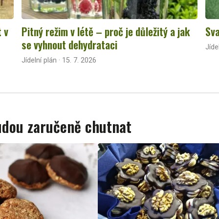
t v
Pitný režim v létě – proč je důležitý a jak
Sva
se vyhnout dehydrataci
Jíde
Jídelní plán · 15. 7. 2026
budou zaručeně chutnat