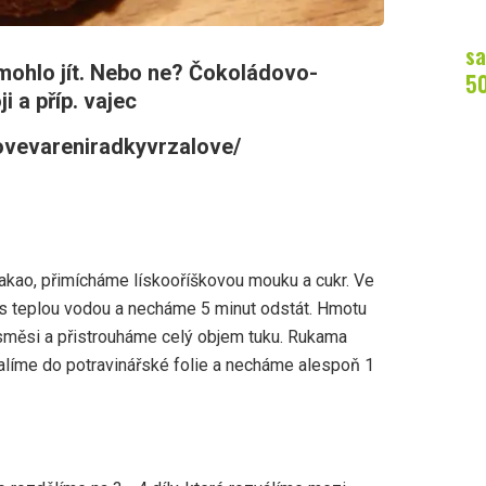
sa
mohlo jít. Nebo ne? Čokoládovo-
5
i a příp. vajec
ovevareniradkyvrzalove/
kao, přimícháme lískooříškovou mouku a cukr. Ve
s teplou vodou a necháme 5 minut odstát. Hmotu
měsi a přistrouháme celý objem tuku. Rukama
alíme do potravinářské folie a necháme alespoň 1