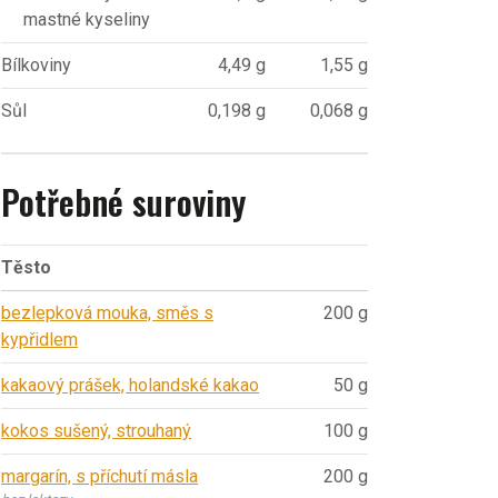
mastné kyseliny
Bílkoviny
4,49 g
1,55 g
Sůl
0,198 g
0,068 g
Potřebné suroviny
Těsto
bezlepková mouka, směs s
200 g
kypřidlem
kakaový prášek, holandské kakao
50 g
kokos sušený, strouhaný
100 g
margarín, s příchutí másla
200 g