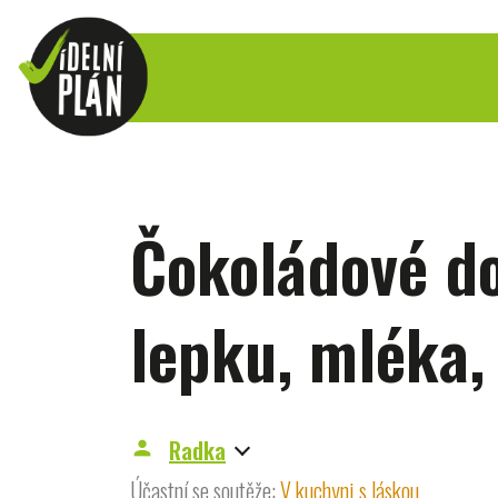
Čokoládové do
lepku, mléka, 
Radka
person
Účastní se soutěže:
V kuchyni s láskou