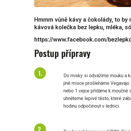
Hmmm vůně kávy a čokolády, to by 
kávová kolečka bez lepku, mléka, sój
https://www.facebook.com/bezlepk
Postup přípravy
Do misky si odvážíme mouku a ka
jiné misce prošleháme Vegavajo 
nebo 1 vejce přidáme k moučné s
uhněteme lepivé těsto, které zab
hodinu odpočinout v lednici.