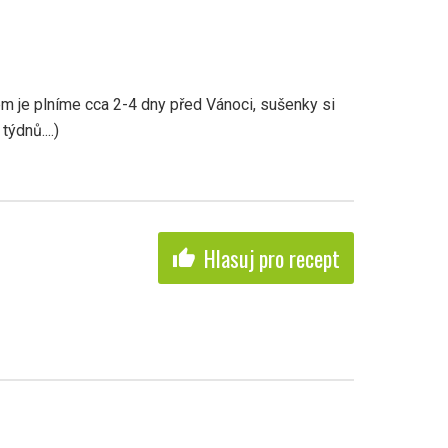
m je plníme cca 2-4 dny před Vánoci, sušenky si
ýdnů....)
Hlasuj pro recept
thumb_up