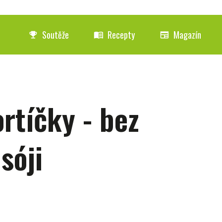
Soutěže
Recepty
Magazín
emoji_events
menu_book
newspaper
rtíčky - bez
sóji