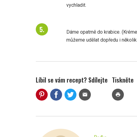
vychladit.
Dáme opatrně do krabice. (Kréme
můžeme udělat dopředu i několik t
Líbil se vám recept? Sdílejte
Tiskněte
mail
print