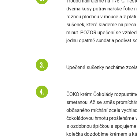
Troubu nahřejeme na 175°C. Těsto
dvěma kusy potravinářské folie n
řeznou plochou v mouce a z plátu 
sušenek, které klademe na plech
minut. POZOR upečení se vzhled
jednu opatrně sundat a podívat se 
Upečené sušenky necháme zcela 
ČOKO krém: Čokolády rozpustíme 
smetanou. Až se směs promíchán
občasného míchání zcela vychladn
čokoládovou hmotu prošleháme v 
s ozdobnou špičkou a spojujeme 
kolečka dozdobíme krémem a k