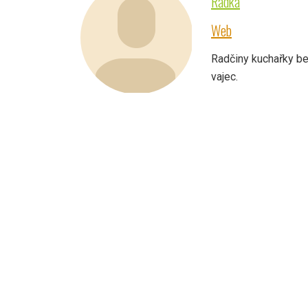
Radka
Web
Radčiny kuchařky be
vajec.