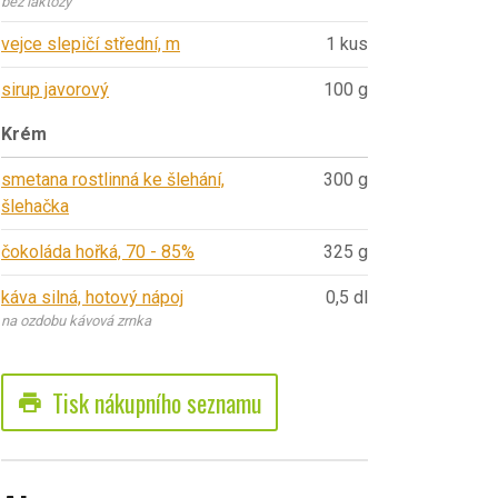
bez laktozy
vejce slepičí střední, m
1 kus
sirup javorový
100 g
Krém
smetana rostlinná ke šlehání,
300 g
šlehačka
čokoláda hořká, 70 - 85%
325 g
káva silná, hotový nápoj
0,5 dl
na ozdobu kávová zrnka
Tisk nákupního seznamu
print