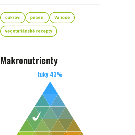
cukroví
pečení
Vánoce
vegetariánské recepty
Makronutrienty
tuky
43
%