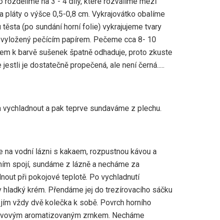
 rozdělíme na 3 - 4 díly, které rozválíme mezi
a pláty o výšce 0,5-0,8 cm. Vykrajovátko obalíme
těsta (po sundání horní folie) vykrajujeme tvary
 vyložený pečícím papírem. Pečeme cca 8- 10
em k barvě sušenek špatně odhaduje, proto zkuste
jestli je dostatečně propečená, ale není černá.....
vychladnout a pak teprve sundaváme z plechu.
na vodní lázni s kakaem, rozpustnou kávou a
ím spojí, sundáme z lázně a necháme za
out při pokojové teplotě. Po vychladnutí
hladký krém. Přendáme jej do trezírovacího sáčku
jím vždy dvě kolečka k sobě. Povrch horního
ávovým aromatizovaným zrnkem. Necháme