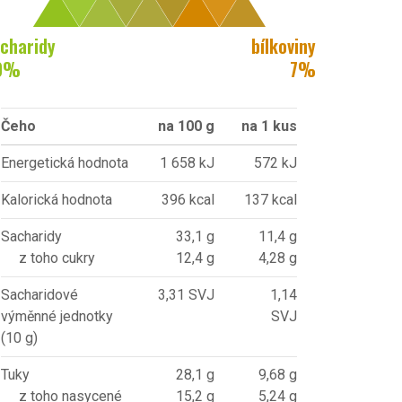
charidy
bílkoviny
0
%
7
%
Čeho
na 100 g
na 1 kus
Energetická hodnota
1 658 kJ
572 kJ
Kalorická hodnota
396 kcal
137 kcal
Sacharidy
33,1 g
11,4 g
z toho cukry
12,4 g
4,28 g
Sacharidové
3,31 SVJ
1,14
výměnné jednotky
SVJ
(10 g)
Tuky
28,1 g
9,68 g
z toho nasycené
15,2 g
5,24 g