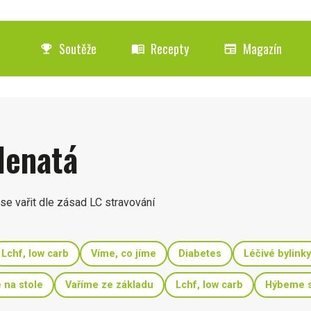
Soutěže
Recepty
Magazín
emoji_events
menu_book
newspaper
lenatá
se vařit dle zásad LC stravování
Lchf, low carb
Víme, co jíme
Diabetes
Léčivé bylinky
 na stole
Vaříme ze základu
Lchf, low carb
Hýbeme s