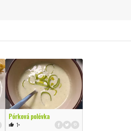
Pórková polévka
1×
thumb_up