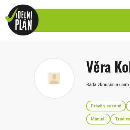
Věra Ko
Ráda zkouším a učím 
Právě v sezóně
Manuál
Tradice