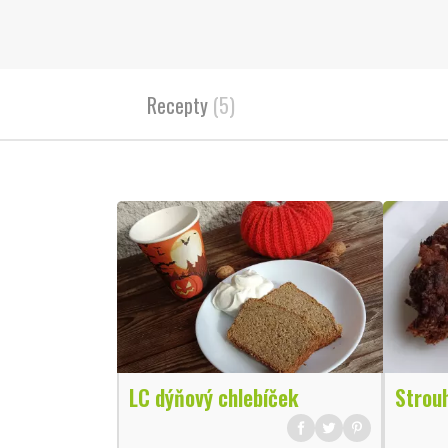
Recepty
(5)
LC dýňový chlebíček
Strou