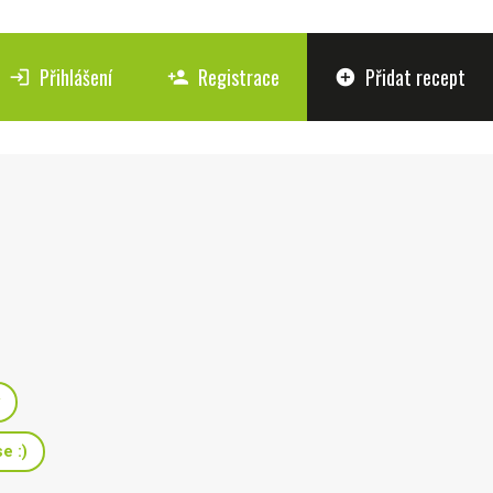
Přihlášení
Registrace
Přidat recept
login
person_add
add_circle
e :)