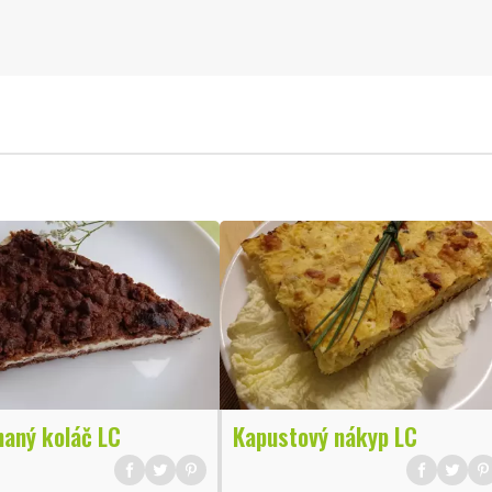
haný koláč LC
Kapustový nákyp LC