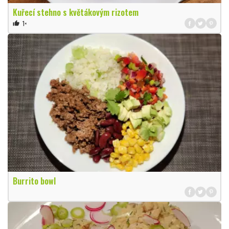
Kuřecí stehno s květákovým rizotem
1×
thumb_up
Burrito bowl