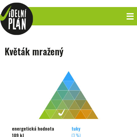
Květák mražený
energetická hodnota
tuky
109 kJ
(3 %)