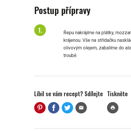
Postup přípravy
Řepu nakrájíme na plátky, mozzare
krájenou. Vše na střídačku nask
olivovým olejem, zabalíme do al
troubě.
Líbil se vám recept? Sdílejte
Tiskněte
mail
print