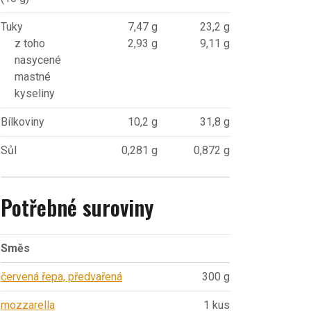
Tuky
7,47 g
23,2 g
z toho
2,93 g
9,11 g
nasycené
mastné
kyseliny
Bílkoviny
10,2 g
31,8 g
Sůl
0,281 g
0,872 g
Potřebné suroviny
Směs
červená řepa, předvařená
300 g
mozzarella
1 kus