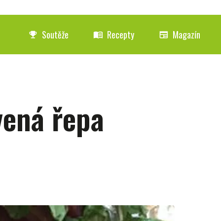
Soutěže
Recepty
Magazín
emoji_events
menu_book
newspaper
vená řepa