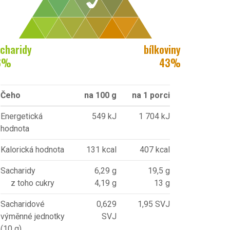
charidy
bílkoviny
6
%
43
%
Čeho
na 100 g
na 1 porci
Energetická
549 kJ
1 704 kJ
hodnota
Kalorická hodnota
131 kcal
407 kcal
Sacharidy
6,29 g
19,5 g
z toho cukry
4,19 g
13 g
Sacharidové
0,629
1,95 SVJ
výměnné jednotky
SVJ
(10 g)