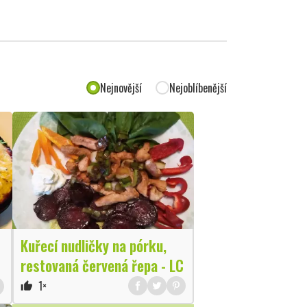
Nejnovější
Nejoblíbenější
Kuřecí nudličky na pórku,
restovaná červená řepa - LC
1×
thumb_up