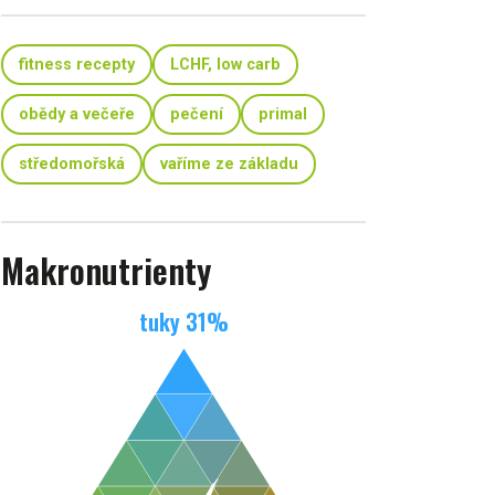
fitness recepty
LCHF, low carb
obědy a večeře
pečení
primal
středomořská
vaříme ze základu
Makronutrienty
tuky
31
%