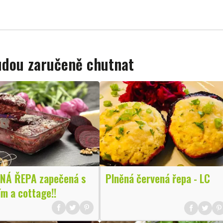
budou zaručeně chutnat
NÁ ŘEPA zapečená s
Plněná červená řepa - LC
m a cottage!!