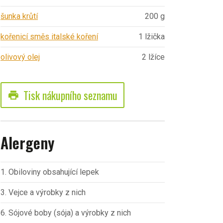
šunka krůtí
200 g
kořenicí směs italské koření
1 lžička
olivový olej
2 lžíce
Tisk nákupního seznamu
print
Alergeny
1. Obiloviny obsahující lepek
3. Vejce a výrobky z nich
6. Sójové boby (sója) a výrobky z nich