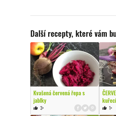
Další recepty, které vám 
Kvašená červená řepa s
ČERVE
jablky
kuřecí
3×
1×
thumb_up
thumb_up