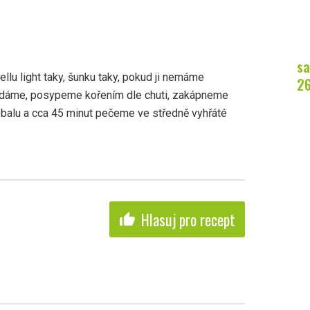
sa
llu light taky, šunku taky, pokud ji nemáme
2
ládáme, posypeme kořením dle chuti, zakápneme
obalu a cca 45 minut pečeme ve středně vyhřáté
Hlasuj pro recept
thumb_up