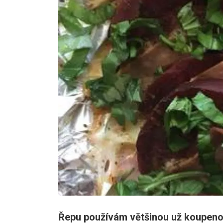
Řepu používám většinou už koupenou