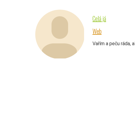
Celá já
Web
Vařím a peču ráda, a