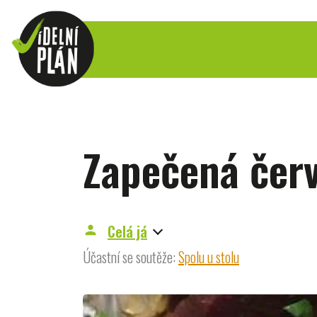
Zapečená čer
Celá já
person
Účastní se soutěže:
Spolu u stolu