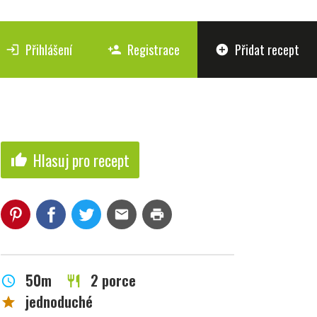
Přihlášení
Registrace
Přidat recept
login
person_add
add_circle
Hlasuj pro recept
thumb_up
mail
print
50m
2 porce
schedule
restaurant
jednoduché
star