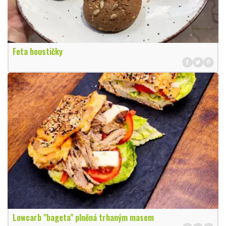
Feta houstičky
Lowcarb "bageta" plněná trhaným masem