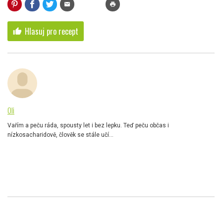
mail
print
Hlasuj pro recept
thumb_up
Oli
Vařím a peču ráda, spousty let i bez lepku. Teď peču občas i
nízkosacharidově, člověk se stále učí...