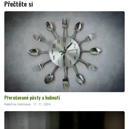
Přečtěte si
Přerušované půsty a hubnutí
Kateřina Gallinová · 11. 11. 2024