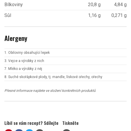
Bílkoviny
20,8 g
4,84 g
Sůl
1,16 g
0,271 g
Alergeny
1. Obiloviny obsahující lepek
3. Vejce a výrobky z nich
7. Mléko a výrobky z něj
8. Suché skořápkové plody, tj. mandle, lískové ořechy, ořechy
Přesné informace najdete ve složení konkrétních produktů
Líbil se vám recept? Sdílejte
Tiskněte