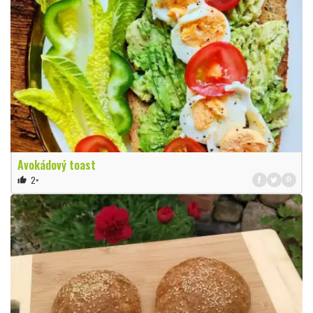
Avokádový toast
2×
thumb_up