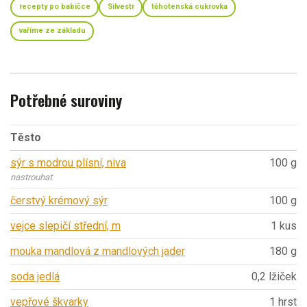
recepty po babičce
Silvestr
těhotenská cukrovka
vaříme ze základu
Potřebné suroviny
Těsto
sýr s modrou plísní, niva
100 g
nastrouhat
čerstvý krémový sýr
100 g
vejce slepičí střední, m
1 kus
mouka mandlová z mandlových jader
180 g
soda jedlá
0,2 lžiček
vepřové škvarky
1 hrst