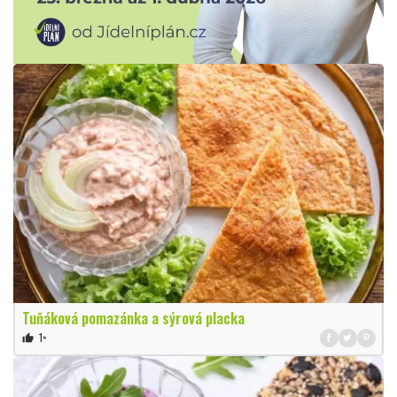
Tuňáková pomazánka a sýrová placka
1×
thumb_up