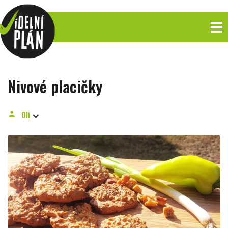
Nivové placičky
Oli
person