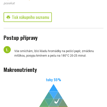
posekat
Tisk nákupního seznamu
print
Postup přípravy
Vše smíchám, lžící kladu hromádky na pečící papír, zmáčknu
mřížkou, posypu kmínem a peču na 180°C 20-25 minut.
Makronutrienty
tuky
55
%