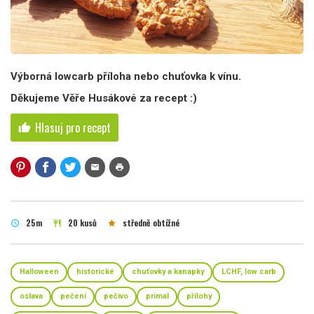
Výborná lowcarb příloha nebo chuťovka k vínu.
Děkujeme Věře Husákové za recept :)
Hlasuj pro recept
thumb_up
mail
print
25m
20 kusů
středně obtížné
schedule
restaurant
star
Halloween
historické
chuťovky a kanapky
LCHF, low carb
oslava
pečení
pečivo
primal
přílohy