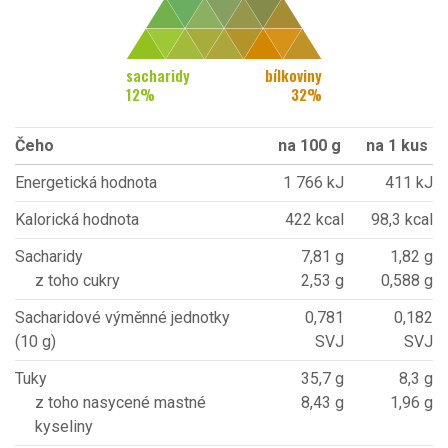
sacharidy
bílkoviny
12
%
32
%
Čeho
na 100 g
na 1 kus
Energetická hodnota
1 766 kJ
411 kJ
Kalorická hodnota
422 kcal
98,3 kcal
Sacharidy
7,81 g
1,82 g
z toho cukry
2,53 g
0,588 g
Sacharidové výměnné jednotky
0,781
0,182
(10 g)
SVJ
SVJ
Tuky
35,7 g
8,3 g
z toho nasycené mastné
8,43 g
1,96 g
kyseliny